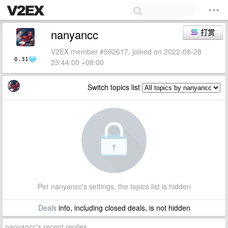
nanyancc
打赏
V2EX member #592617, joined on 2022-08-28
0.31
23:44:00 +08:00
Switch topics list
Per nanyancc's settings, the topics list is hidden
Deals
info, including closed deals, is not hidden
nanyancc's recent replies