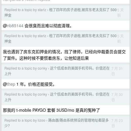
Replied to a topic by starlz
租了四年的房子退租,被房东老太克扣了 500
5 天
›
前
押金
@
nb85144
会很臭而且难以彻底清理。
Replied to a topic by starlz
租了四年的房子退租,被房东老太克扣了 500
5 天
›
前
押金
我也遇到了房东克扣押金的情况，找了律师，已经向仲裁委员会提交
了案件。这种时候不要惯着房东，让他知道后果
Replied to a topic by conky
这个低成本的美国手机号码，价值还在
7 月 31
›
日
上升
@
thep
1 年。价格还能接受。
Replied to a topic by conky
这个低成本的美国手机号码，价值还在
7 月 30
›
日
上升
那我的 t-mobile PAYGO 套餐 3USD/mo 是真的冤种了
Replied to a topic by lizoo
路由器/路由系统预设的管理地址都是多
7 月 23
›
日
少？