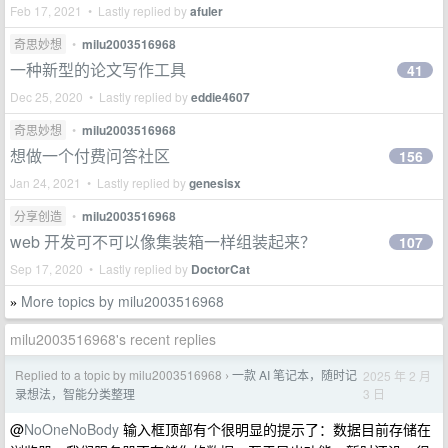
Feb 17, 2021 • Lastly replied by
afuler
奇思妙想
•
milu2003516968
一种新型的论文写作工具
41
Dec 25, 2020 • Lastly replied by
eddie4607
奇思妙想
•
milu2003516968
想做一个付费问答社区
156
Jan 24, 2021 • Lastly replied by
genesisx
分享创造
•
milu2003516968
web 开发可不可以像集装箱一样组装起来？
107
Sep 17, 2020 • Lastly replied by
DoctorCat
More topics by milu2003516968
»
milu2003516968's recent replies
Replied to a topic by milu2003516968
一款 AI 笔记本，随时记
2025 年 2 月
›
3 日
录想法，智能分类整理
@
NoOneNoBody
输入框顶部有个很明显的提示了：数据目前存储在