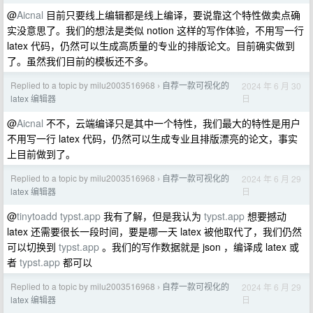
@
Aicnal
目前只要线上编辑都是线上编译，要说靠这个特性做卖点确
实没意思了。我们的想法是类似 notion 这样的写作体验，不用写一行
latex 代码，仍然可以生成高质量的专业的排版论文。目前确实做到
了。虽然我们目前的模板还不多。
Replied to a topic by milu2003516968
自荐一款可视化的
2024 年 6 月 30
›
日
latex 编辑器
@
Aicnal
不不，云端编译只是其中一个特性，我们最大的特性是用户
不用写一行 latex 代码，仍然可以生成专业且排版漂亮的论文，事实
上目前做到了。
Replied to a topic by milu2003516968
自荐一款可视化的
2024 年 6 月 29
›
日
latex 编辑器
@
tinytoadd
typst.app
我有了解，但是我认为
typst.app
想要撼动
latex 还需要很长一段时间，要是哪一天 latex 被他取代了，我们仍然
可以切换到
typst.app
。我们的写作数据就是 json ，编译成 latex 或
者
typst.app
都可以
Replied to a topic by milu2003516968
自荐一款可视化的
2024 年 6 月 29
›
日
latex 编辑器