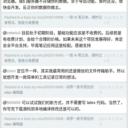
浏览器。我们服务器不存储你的数据。至于导出功能，暂时还没，很
快会开发。反正你的数据你做主。
Replied to a topic by milu2003516968
一款 AI 笔记本，随时记
2025 年 2 月
›
3 日
录想法，智能分类整理
@
zekeluii
目前处于初期阶段，基础功能应该是不收费的。后续若是
有收费计划，会给个合理的价格。如果未来这个项目发展得好，肯定
会全平台支持，毕竟笔记应用这是标配。感谢支持
Replied to a topic by milu2003516968
一款 AI 笔记本，随时记
2025 年 2 月
›
3 日
录想法，智能分类整理
@
zooo
定位不一样，其实我最常用的还是微信的文件传输助手。所以
就想开发一款简单的工具记录日常的想法。
Replied to a topic by milu2003516968
自荐一款可视化的
2024 年 6 月 30
›
日
latex 编辑器
@
565656
可以试试我们的新方式，并不需要写 latex 代码。当然了，
你写完下载源码到本地编译修改还是可以的。
Replied to a topic by milu2003516968
自荐一款可视化的
2024 年 6 月 30
›
日
latex 编辑器