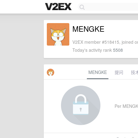
MENGKE
V2EX member #518415, joined on
Today's activity rank
5508
MENGKE
提问
技
Per MENGKE's