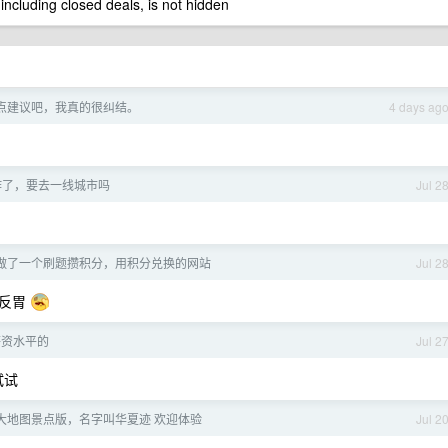
 including closed deals, is not hidden
点建议吧，我真的很纠结。
4 days ag
作了，要去一线城市吗
Jul 2
做了一个刷题攒积分，用积分兑换的网站
Jul 2
就反胃
薪资水平的
Jul 2
试试
大地图景点版，名字叫华夏迹 欢迎体验
Jul 2