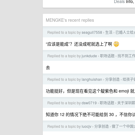
Deals
info,
MENGKE's recent replies
Replied to a topic by
seagull7558
生活
已婚人士给
›
›
“应该是能成”？还没成呢就选上了啊
Replied to a topic by
junkdude
职场话题
找不到工
›
›
去
Replied to a topic by
langhuishan
分享创造
给孩子
›
›
功能挺好，但是现在看见这个靛紫色和 emoji 
Replied to a topic by
dsw0719
职场话题
关于深圳
›
›
知道你 12 的情况下绝不可能给到 30 ，不信你
Replied to a topic by
luocjv
分享创造
做了一个中国
›
›