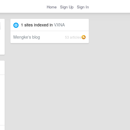
Home
Sign Up
Sign In
1 sites indexed in
VXNA
Mengke's blog
53 articles