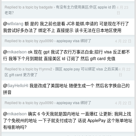
Replied to a topic by badgate
有没有主力使用美区/外区 apple id 的
4 月 23
›
日
老哥？
@
willxiang
额 是的 我之前也是看 JCB 能绑,申请的 可是现在不行了
我尝试好多办法了 绑定不上 直接提示 该卡无法在日本地区使用
Replied to a topic by zyu0090
applepay visa 绑好了
4 月 22 日
›
@
mikaelson
ok 现在 gpt 我试了农行万事达白金;招行 visa 反正都不
行 我等下个月到期就 直接美区 id 订阅了 然后 gift card 充值
Replied to a topic by f1ynnv2
国区 apple pay 可以绑定 visa 之后买美
4 月 22
›
日
区 gift card 更方便了
@
SayHelloHi
我是改成了美国地址 随便生成一个 然后名字换自己的
拼音
Replied to a topic by zyu0090
applepay visa 绑好了
4 月 22 日
›
@
mikaelson
确实 6 今天我就是国内地址 一直爆红 让更新; 我网上找
了个免税州的地址 一下子就支付成功了 话说 ApplePay 这个账单地址
有啥影响吗?