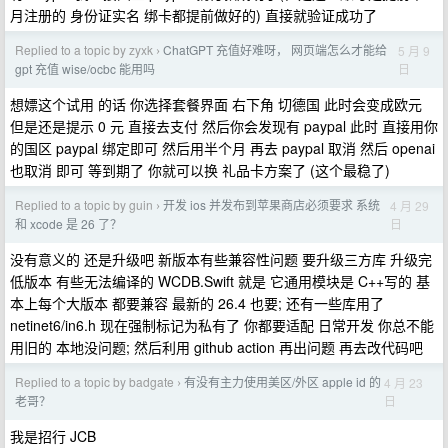
月注册的 身份证实名 绑卡都提前做好的) 直接就验证成功了
Replied to a topic by zyxk
ChatGPT 充值好难呀， 网页端怎么才能给
5 月 9
›
日
gpt 充值 wise/ocbc 能用吗
想嫖这个试用 的话 你选择套餐界面 右下角 切德国 此时会变成欧元
但是还是提示 0 元 直接去支付 然后你会发现有 paypal 此时 直接用你
的国区 paypal 绑定即可 然后用半个月 再去 paypal 取消 然后 openai
也取消 即可 等到期了 你就可以换 礼品卡方案了 (这个最稳了)
Replied to a topic by guin
开发 ios 并发布到苹果商店必须要求 系统
4 月 29
›
日
和 xcode 是 26 了？
没有意义的 还是升级吧 新版本有些兼容性问题 要升级三方库 升级完
低版本 有些无法编译的 WCDB.Swift 就是 它通用模块是 C++写的 基
本上每个大版本 都要兼容 最新的 26.4 也要; 还有一些库用了
netinet6/in6.h 现在强制标记为私有了 你都要适配 日常开发 你总不能
用旧的 本地没问题; 然后利用 github action 再出问题 再去改代码吧
Replied to a topic by badgate
有没有主力使用美区/外区 apple id 的
4 月 23
›
日
老哥？
我是招行 JCB