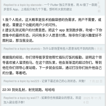
6
Replied to a topic by starcode
一个 Flutter 独立开发者，用 AI 做了一款跑
›
天
步音乐 App，上线后只有几个下载，想听听大家的建议
前
1.我个人观点，这大概率是技术拍脑袋想的伪需求，用户不需要，或
者说，需要这个功能的用户少的可怜。
2.建议先测试用户的付费意愿。把这个 app 发到跑步群，吹嘘一下你
想象中的最终形态，问问有多少人愿意付费。除非你只是兴趣爱好不
图利益，那当我没说。
Replied to a topic by akakidz
为什么职场里有些人愿意当吃不到肉的狗
6 天前
›
根据我的经验，你们领导能享受他帮忙插队打饭的殷勤，说明这个领
导喜欢被人溜须拍马。在这个团队里，他会渐渐混的超过你们。等到
他在你们领导心里站稳，下一步就会拉踩，通过打压你们抬升他自己
的分量。等着吧。
Replied to a topic by iso223
记录下最近自己的心流状态，共勉！
7 月 22 日
›
22:30 到处乱射，射完就跑。哈哈哈
Replied to a topic by wali77
如果你也有搞副业的想法，欢迎
2025 年 11 月
›
6 日
加入副业搭子群！