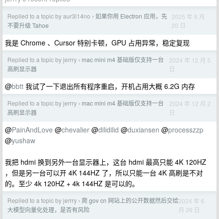
Replied to a topic by aur3l14no
如果你用 Electron 应用，先
2025 年 9 月
›
20 日
不要升级 Tahoe
我是 Chrome 、Cursor 特别卡顿，GPU 占用异常，稳定复现
Replied to a topic by jerrry
mac mini m4 基础版仅支持一台
2024 年 12 月 5
›
日
高刷显示器
@
bbtt
我试了一下退出所有程序重启，开机占用大概 6.2G 内存
Replied to a topic by jerrry
mac mini m4 基础版仅支持一台
2024 年 12 月 2
›
日
高刷显示器
@
PainAndLove
@
chevalier
@
dilidilid
@
duxiansen
@
processzzp
@
yushaw
我把 hdmi 换到另外一台显示器上，这台 hdmi 最高只能 4K 120HZ
，但是另一台可以开 4K 144HZ 了，所以只能一台 4K 高刷是不对
的。至少 4k 120HZ + 4k 144HZ 是可以的。
Replied to a topic by jerrry
爬 gov cn 网站上的公开数据然后交给
2024 年 6
›
月 26 日
大模型向量化处理，是否有风险