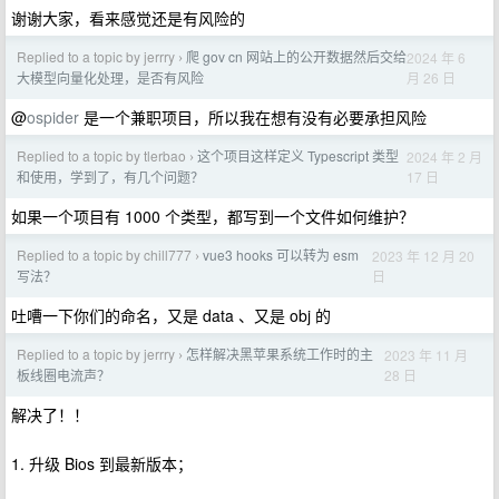
谢谢大家，看来感觉还是有风险的
Replied to a topic by jerrry
爬 gov cn 网站上的公开数据然后交给
2024 年 6
›
月 26 日
大模型向量化处理，是否有风险
@
ospider
是一个兼职项目，所以我在想有没有必要承担风险
Replied to a topic by tlerbao
这个项目这样定义 Typescript 类型
2024 年 2 月
›
17 日
和使用，学到了，有几个问题？
如果一个项目有 1000 个类型，都写到一个文件如何维护？
Replied to a topic by chill777
vue3 hooks 可以转为 esm
2023 年 12 月 20
›
日
写法？
吐嘈一下你们的命名，又是 data 、又是 obj 的
Replied to a topic by jerrry
怎样解决黑苹果系统工作时的主
2023 年 11 月
›
28 日
板线圈电流声？
解决了！！
1. 升级 Bios 到最新版本；