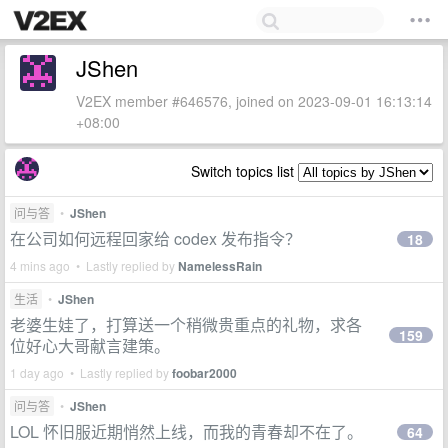
JShen
V2EX member #646576, joined on 2023-09-01 16:13:14
+08:00
Switch topics list
问与答
•
JShen
在公司如何远程回家给 codex 发布指令？
18
4 mins ago • Lastly replied by
NamelessRain
生活
•
JShen
老婆生娃了，打算送一个稍微贵重点的礼物，求各
159
位好心大哥献言建策。
1 day ago • Lastly replied by
foobar2000
问与答
•
JShen
LOL 怀旧服近期悄然上线，而我的青春却不在了。
64