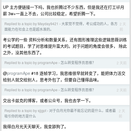
UP 主方便链接一下吗，我也折腾过不少东西，但是我还在打工🤣月
薪 3w+一直上不去，公司比较稳定，希望折腾一下。
Replied to a topic by Mayday9421
大家觉不觉得，考公成功的人，各方
2 天
›
前
面能力在社会上也是超水准的。
考公学的一些 资料分析和数量关系，还有图形推理这些逻辑思薇训练
的考试题目，学了对思维提升蛮大的。对于问题的角度会很多， 除此
之外，没其他东西了。
Replied to a topic by programApe
怎么转变程序员思维？
2 天前
›
@
programApe
#18 逐帧学习，我思维很早就转变了，能把体力活交
给别人就交给别人，思考外包了，但要自己懂得品味。
Replied to a topic by programApe
怎么转变程序员思维？
2 天前
›
交出卡兹克的博客，或者公众号，我也去学一下。
Replied to a topic by sjjgpt
对于白月光你最不能忘记的是什么，或者最
2 天
›
前
吸引你的地方是什么
我得白月光天天聊天，我变舔狗了。