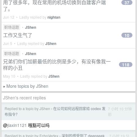
用了很多年，现在常用的机场切换到自建客户端
37
了。
Jun 12 • Lastly replied by
nightan
职场话题
•
JShen
工作又生气了
10
Jun 5 • Lastly replied by
JShen
职场话题
•
JShen
兄弟们你们加薪最低的比例是多少，有没有像我一
118
样的小丑
May 10 • Lastly replied by
JShen
More topics by JShen
»
JShen's recent replies
Replied to a topic by JShen
在公司如何远程回家给 codex 发
7 小时 10 分钟
›
前
布指令？
@
jiaxin1121
哦豁可以吗
Replied to a topic by EchoVertex
深刻的感受到了 deepseek
7 小时 19 分
›