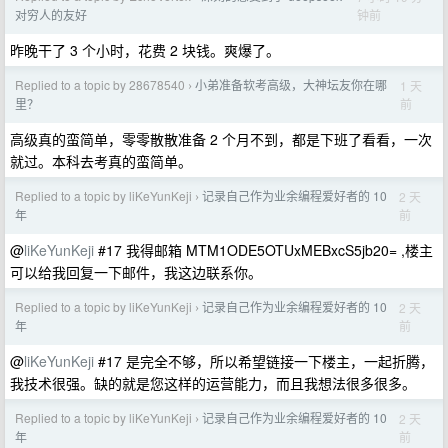
钟前
对穷人的友好
昨晚干了 3 个小时，花费 2 块钱。爽爆了。
Replied to a topic by 28678540
小弟准备软考高级，大神坛友你在哪
1 天
›
前
里？
高级真的蛮简单，零零散散准备 2 个月不到，都是下班了看看，一次
就过。本科去考真的蛮简单。
Replied to a topic by liKeYunKeji
记录自己作为业余编程爱好者的 10
2 天
›
前
年
@
liKeYunKeji
#17 我得邮箱 MTM1ODE5OTUxMEBxcS5jb20= ,楼主
可以给我回复一下邮件，我这边联系你。
Replied to a topic by liKeYunKeji
记录自己作为业余编程爱好者的 10
2 天
›
前
年
@
liKeYunKeji
#17 是完全不够，所以希望链接一下楼主，一起折腾，
我技术很强。缺的就是您这样的运营能力，而且我想法很多很多。
Replied to a topic by liKeYunKeji
记录自己作为业余编程爱好者的 10
2 天
›
前
年