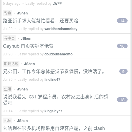
5 days ago • Lastly replied by
LWFF
钓鱼
•
JShen
路亚新手求大佬帮忙看看，还要买啥
14
Jul 29 • Lastly replied by
worldhandsomeboy
程序员
•
JShen
Gayhub 首页实锤基佬紫
10
Jul 28 • Lastly replied by
doudouisamomo
职场话题
•
JShen
兄弟们，工作今年总体感觉节奏偏慢，没啥活了。
9
Jul 30 • Lastly replied by
lingling47
生活
•
JShen
说说我看完《31 岁程序员，农村家庭出身》后的感
18
受吧
Jul 14 • Lastly replied by
kingslayer
机场
•
JShen
为啥现在很多机场都采用自建客户端，之前 clash