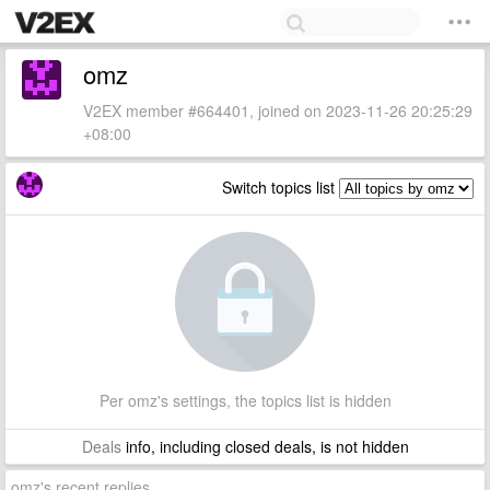
omz
V2EX member #664401, joined on 2023-11-26 20:25:29
+08:00
Switch topics list
Per omz's settings, the topics list is hidden
Deals
info, including closed deals, is not hidden
omz's recent replies