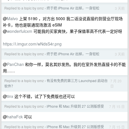
Replied to a topic by omz
终于把 iPhone Air 出掉，一身轻松
3 天前
›
@
Malvo
上架 5190 ，对方出 5000 我二话没说直接约到营业厅现场
补卡，他也是联通现场激活 eSIM
@
wonderfulcxm
可能我的买家爽快，果子保值率高不代表一定好呀
https://i.imgur.com/wNdsS4r.png
Replied to a topic by omz
终于把 iPhone Air 出掉，一身轻松
3 天前
›
@
PanChan
和你一样，莫名其妙发热。我的在室外发热直接卡的不能
用……
Replied to a topic by omz
有没有免费的第三方 Launchpad 启动台
7 月 20
›
日
软件？
@
tinx
这个不错，试了下免费版也还可以
Replied to a topic by omz
iPhone 和 Mac 升级到 27 公测版感受
7 月 15 日
›
@
hahaFck
可以
Replied to a topic by omz
iPhone 和 Mac 升级到 27 公测版感受
7 月 15 日
›