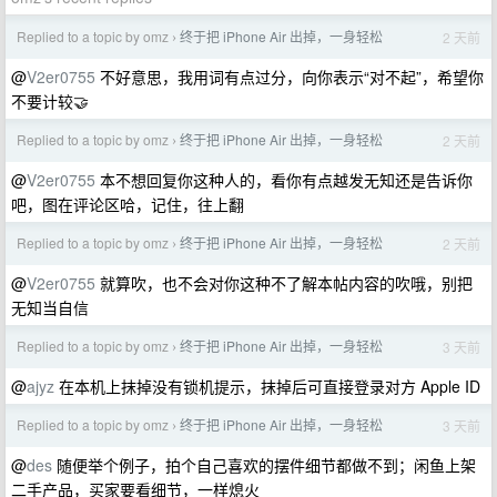
Replied to a topic by omz
终于把 iPhone Air 出掉，一身轻松
2 天前
›
@
V2er0755
不好意思，我用词有点过分，向你表示“对不起”，希望你
不要计较🤝
Replied to a topic by omz
终于把 iPhone Air 出掉，一身轻松
2 天前
›
@
V2er0755
本不想回复你这种人的，看你有点越发无知还是告诉你
吧，图在评论区哈，记住，往上翻
Replied to a topic by omz
终于把 iPhone Air 出掉，一身轻松
2 天前
›
@
V2er0755
就算吹，也不会对你这种不了解本帖内容的吹哦，别把
无知当自信
Replied to a topic by omz
终于把 iPhone Air 出掉，一身轻松
3 天前
›
@
ajyz
在本机上抹掉没有锁机提示，抹掉后可直接登录对方 Apple ID
Replied to a topic by omz
终于把 iPhone Air 出掉，一身轻松
3 天前
›
@
des
随便举个例子，拍个自己喜欢的摆件细节都做不到；闲鱼上架
二手产品，买家要看细节，一样熄火