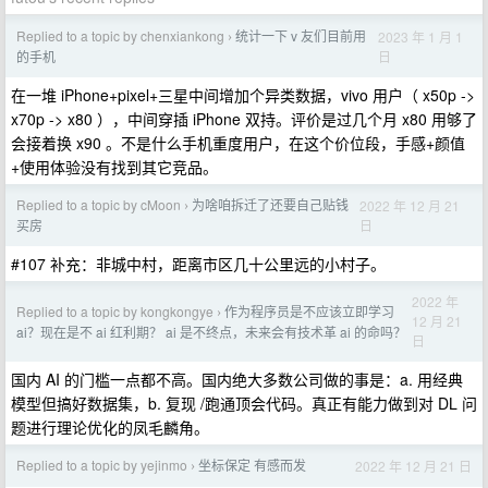
Replied to a topic by chenxiankong
统计一下 v 友们目前用
2023 年 1 月 1
›
日
的手机
在一堆 iPhone+pixel+三星中间增加个异类数据，vivo 用户（ x50p ->
x70p -> x80 ），中间穿插 iPhone 双持。评价是过几个月 x80 用够了
会接着换 x90 。不是什么手机重度用户，在这个价位段，手感+颜值
+使用体验没有找到其它竞品。
Replied to a topic by cMoon
为啥咱拆迁了还要自己贴钱
2022 年 12 月 21
›
日
买房
#107 补充：非城中村，距离市区几十公里远的小村子。
2022 年
Replied to a topic by kongkongye
作为程序员是不应该立即学习
›
12 月 21
ai？现在是不 ai 红利期？ ai 是不终点，未来会有技术革 ai 的命吗？
日
国内 AI 的门槛一点都不高。国内绝大多数公司做的事是：a. 用经典
模型但搞好数据集，b. 复现 /跑通顶会代码。真正有能力做到对 DL 问
题进行理论优化的凤毛麟角。
Replied to a topic by yejinmo
坐标保定 有感而发
2022 年 12 月 21 日
›