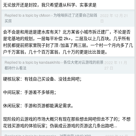
无论放开还是封控，我只希望遵从科学、实事求是
Replied to a topic by cMoon
为啥咱拆迁了还要自己贴钱
2022 年 12 月 21
›
日
买房
会不会是和用途是建水库有关？北方某省小城市拆迁建厂，不论是否
是宅基地的规划，一层每平补偿 2k+，二层及以上几百块。几乎所有
村民都提前把家里院子封了顶 /加盖了两三层。一个村一个月内多了几
户千万富翁，几十个百万富翁，几十万的更是比比皆是。
Replied to a topic by kandaakihito
各位大佬对云游戏的前景
2022 年 11 月
›
27 日
都持什么看法
硬核玩家：有钱自己买设备、没钱去网吧；
中间玩家：手游差不多够用；
休闲玩家：手游和页游都能满足需求。
现阶段的云游戏的市场大概只有现在那些想去网吧但去不了的；不想
花钱买游戏的体验玩家；伪装成云游戏的页游这几条出路吧...
Replied to a topic by terrysnake
对新出的 VIVO X90