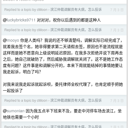
Replied to a topic by cMoon
滨江仲裁调解员有大病，怎么投诉
7 月 3 日
›
@
luckybricks9711
对对对，祝你以后遇到的都是这种人
Replied to a topic by cMoon
滨江仲裁调解员有大病，怎么投诉
7 月 3 日
›
@
mooyo
你是人类吗？我说的还不够清楚吗，调解实际已经完成了，
就差我去签个名，她非得要求第二天请假去签，原因也不是流程就是
这样而是她不愿意向上级说明延迟原因，在我多次拒绝并说下周再去
之后，她自己就破防了，然后威胁我调解就关闭了。这不是她工作态
度有问题？这件事是和调解分开的，本来下周就能结掉的事情她要让
我走起诉，明白了吗？
对我来说我走起诉就起诉呗，委托律师全权代理了，也肯定顺手把她
一起投诉了
Replied to a topic by cMoon
滨江仲裁调解员有大病，怎么投诉
7 月 3 日
›
@
sumonian
因为我五点半下班来不及，要走中河停车场去滨江，坐
地铁也需要一个小时
Replied to a topic by cMoon
滨江仲裁调解员有大病，怎么投诉
7 月 3 日
›