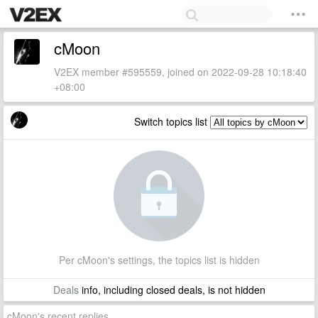
cMoon
V2EX member #595559, joined on 2022-09-28 10:18:40
+08:00
Switch topics list
Per cMoon's settings, the topics list is hidden
Deals
info, including closed deals, is not hidden
cMoon's recent replies