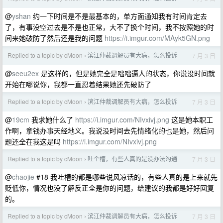
@
yshan
约一下时间是不是最基本的，单方面通知我有时间肯定去
了，有事没空过去是不是也正常，大不了换个时间，我不按照她的时
间来她破防了然后还是我的问题
https://i.imgur.com/MAyk5GN.png
Replied to a topic by cMoon
滨江仲裁调解员有大病，怎么投诉
7 月 3 日
›
@
seeu2ex
是这样的，但是她完全是咄咄逼人的状态，你说没时间就
开始在哪说你，我都一直忍着结果她还先破防了
Replied to a topic by cMoon
滨江仲裁调解员有大病，怎么投诉
7 月 3 日
›
@
19cm
我求她什么了
https://i.imgur.com/NIvxivj.png
这是她本职工
作啊，拿钱办事天经地义。我说没时间去先情绪化的也是她，然后问
题还全在我这是吗
https://i.imgur.com/NIvxivj.png
Replied to a topic by cMoon
吐个槽，有些人真的是没办法沟通
7 月 3 日
›
@
chaojie
#18 我吐槽的都是哪些说风凉话的，有些人真的是上来就先
贬低你，情况也没了解反正全是你的问题，给建议的我都是好好回复
的。
Replied to a topic by cMoon
滨江仲裁调解员有大病，怎么投诉
7 月 3 日
›