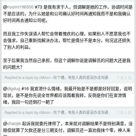
@
nuomi196500
#73 是我有求于人，但调解是她的工作，协调时间是
不是应该的，为什么她是和公司确认好时间再通知我而不是和我确认
好时间再去通知公司呢。
而且我工作失误请人帮忙会带着愧疚的心理，如果别人不愿意我也不
会强求，自己重新找解决办法，帮忙是情分不是本分，何况这还损失
了别人的利益。
至于后果我当然自己承担，但这个调解你说是调解员的问题大还是我
的问题大？
Replied to a topic by cMoon
吐个槽，有些人真的是没办法沟通
7 月 3 日
›
@
digdug
#16 我宣泄什么情绪，我最开始是不是都是好好回复，说明
现状，是不是你先说全世界都应该围着我转，反倒是你们在宣泄情
绪，我回一句还倒打一耙了
Replied to a topic by cMoon
吐个槽，有些人真的是没办法沟通
7 月 3 日
›
@
chaojie
起诉我就委托律师了，本来就对调解结果不是特别满意，没
赔偿就算了欠款还是分三期支付，调解员还一直劝我抹个零，神人来