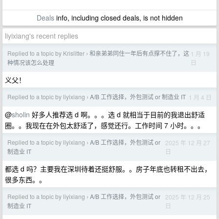
Deals
info, including closed deals, is not hidden
liyixiang's recent replies
Replied to a topic by Krislitter
和亲弟弟同住一年后有点撑不住了，这
1 月 19
›
日
种情况该怎么处理
义父！
Replied to a topic by liyixiang
A/B 工作选择，外包测试 or 制造业 IT
1 月 4 日
›
@
sholin
好多人推荐选 d 啊。。。选 d 就相当于目前的我退出舒适
圈。。我现在在外包太舒适了，感觉还行。工作时间 7 小时。。。
Replied to a topic by liyixiang
A/B 工作选择，外包测试 or
2025 年 12 月 27
›
日
制造业 IT
都选 d 吗？主要我在深圳待着还挺舒服。。房子年底也转租不出去，
很多东西。。
Replied to a topic by liyixiang
A/B 工作选择，外包测试 or
2025 年 12 月 25
›
日
制造业 IT