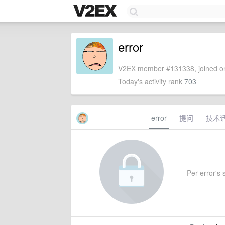
error
V2EX member #131338, joined on
Today's activity rank
703
error
提问
技术
Per error's s