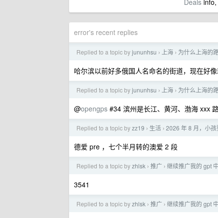
Deals
info,
error's recent replies
Replied to a topic by
jununhsu
上海
为什么上海的
›
›
哈尔滨以前好多俄国人名命名的街道，现在好像
Replied to a topic by
jununhsu
上海
为什么上海的
›
›
@
opengps
#34 滨州是长江、黄河、渤海 xxx 
Replied to a topic by
zz19
生活
2026 年 8 月
›
›
德爱 pre ，七个半月转的澳爱 2 段
Replied to a topic by
zhlsk
推广
继续推广我的 gpt
›
›
3541
Replied to a topic by
zhlsk
推广
继续推广我的 gpt
›
›