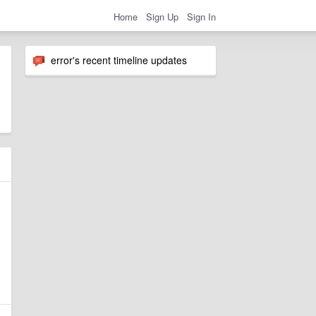
Home
Sign Up
Sign In
error's recent timeline updates