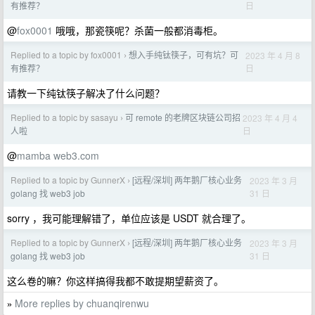
日
有推荐？
@
fox0001
哦哦，那瓷筷呢？杀菌一般都消毒柜。
Replied to a topic by fox0001
想入手纯钛筷子，可有坑？可
2023 年 4 月 8
›
日
有推荐？
请教一下纯钛筷子解决了什么问题？
Replied to a topic by sasayu
可 remote 的老牌区块链公司招
2023 年 4 月 4
›
日
人啦
@
mamba
web3.com
Replied to a topic by GunnerX
[远程/深圳] 两年鹅厂核心业务
2023 年 3 月
›
31 日
golang 找 web3 job
sorry ，我可能理解错了，单位应该是 USDT 就合理了。
Replied to a topic by GunnerX
[远程/深圳] 两年鹅厂核心业务
2023 年 3 月
›
31 日
golang 找 web3 job
这么卷的嘛？你这样搞得我都不敢提期望薪资了。
More replies by chuanqirenwu
»