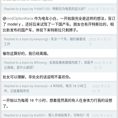
Replied to a topic by YVAN7123
特斯拉为啥卖的这么好？
2023 年 7 月 27 日
›
@
cmdOptionKana
作为电车小白，一开始我完全是这样的想法，盲订
了 model y ，还好后来试驾了一下国产车。朋友也有开特斯拉的，相
比新发布的国产车，体验下来特斯拉只剩牌子。
Replied to a topic by keepongjl
失业一个月，媳妇催着找
2023 年 6 月 27
›
日
工作
催你这算好的，我已经离婚。
Replied to a topic by BRmeng
女朋友搬来跟我同居了，但是不
2023 年 6 月
›
21 日
让我碰，是什么原因？
处女可以理解，非处女的话说明不喜欢你。
Replied to a topic by chensuiyi
4 年时间，每天 16 小时工
2023 年 6 月
›
21 日
作，正能量程序员
一开始以为每周 16 个小时，想着竟然真的有人在身体力行我的设想
了。
Replied to a topic by fox0001
想入手纯钛筷子，可有坑？可
2023 年 4 月 9
›