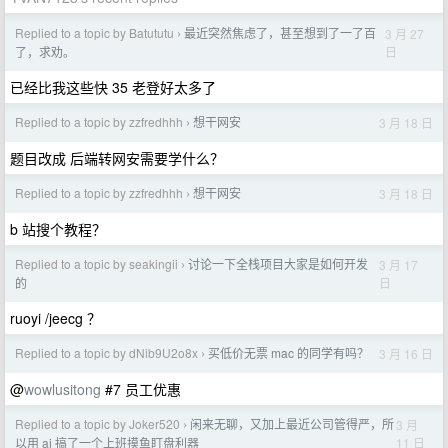
Replied to a topic by Batututu
最近突然焦虑了，甚至想到了一了百
3 月 27
›
日
了，求劝。
已经比我这些快 35 老登好太多了
Replied to a topic by zzfredhhh
想干网安
3 月 18 日
›
题目改成 后端转网安需要学什么？
Replied to a topic by zzfredhhh
想干网安
3 月 18 日
›
b 站搜个教程？
Replied to a topic by seakingii
讨论一下全栈项目大家是如何开发
3 月 17
›
日
的
ruoyi /jeecg ？
Replied to a topic by dNib9U2o8x
买低价无票 mac 的同学有吗？
3 月 16 日
›
@
wowlusitong
#7 员工优惠
Replied to a topic by Joker520
闲来无聊，又加上最近公司管得严，所
3 月
›
11 日
以用 ai 搞了一个上班摸鱼盯盘利器