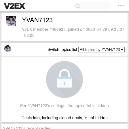
YVAN7123
V2EX member #486923, joined on 2020-04-29 09:33:07
+08:00
Switch topics list
Per YVAN7123's settings, the topics list is hidden
Deals
info, including closed deals, is not hidden
YVAN7123's recent replies