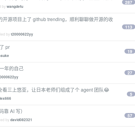
287
d by
wangdefu
项目上了 github trending，顺利聊聊做开源的收
113
lied by
t20000622yy
 pr
19
asuke
近一年的自己
27
20000622yy
三上悠亚，让日本老师们组成了个 agent 团队😂
5
lex666
靠 AI 写）
57
ied by
david082321