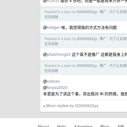
@
hfJ433
接近 4 点吧，但是一般是周末只休一
Replied to a topic by
t20000622yy
推广
为了让女朋友
›
›
在压迫她
@
inktiger
唉，我觉得我的方式方法有问题
Replied to a topic by
t20000622yy
推广
为了让女朋友
›
›
在压迫她
@
phatzhong24
这个真不是推广 这都是我身上
Replied to a topic by
t20000622yy
推广
为了让女朋友
›
›
在压迫她
@
netizen
@
foryou2023
本意是为了讲这个事，突出我对 AI 的热情，
More replies by t20000622yy
»
About
·
Help
·
Advertise
·
Blog
·
API