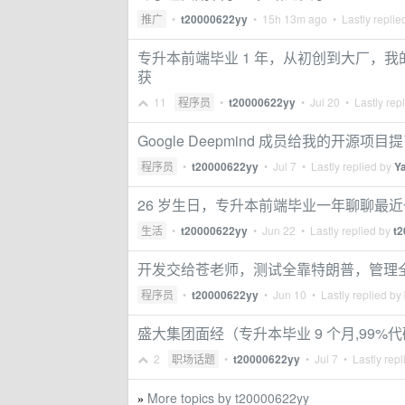
推广
•
t20000622yy
•
15h 13m ago
• Lastly replie
专升本前端毕业 1 年，从初创到大厂，我的开源
获
11
程序员
•
t20000622yy
•
Jul 20
• Lastly rep
Google Deepmind 成员给我的开源项目提了
程序员
•
t20000622yy
•
Jul 7
• Lastly replied by
Y
26 岁生日，专升本前端毕业一年聊聊最
生活
•
t20000622yy
•
Jun 22
• Lastly replied by
t
开发交给苍老师，测试全靠特朗普，管理全看
程序员
•
t20000622yy
•
Jun 10
• Lastly replied by
盛大集团面经（专升本毕业 9 个月,99%代码
2
职场话题
•
t20000622yy
•
Jul 7
• Lastly repl
More topics by t20000622yy
»