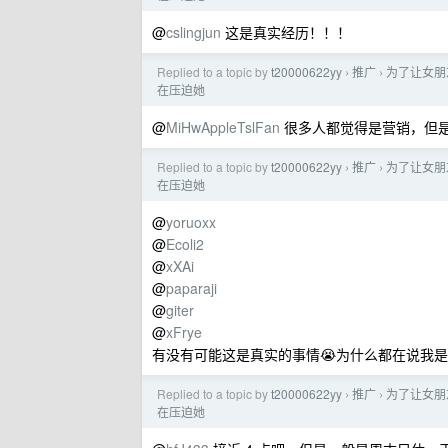
@
cslingjun
这是真实经历！！！
Replied to a topic by
t20000622yy
推广
为了让女朋友
›
›
在压迫她
@
MiHwAppleTslFan
很多人都觉得是营销，但
Replied to a topic by
t20000622yy
推广
为了让女朋友
›
›
在压迫她
@
yoruoxx
@
Ecoli2
@
xXAi
@
paparaji
@
giter
@
xFrye
有没有可能这是真实的事情😭为什么都在说我
Replied to a topic by
t20000622yy
推广
为了让女朋友
›
›
在压迫她