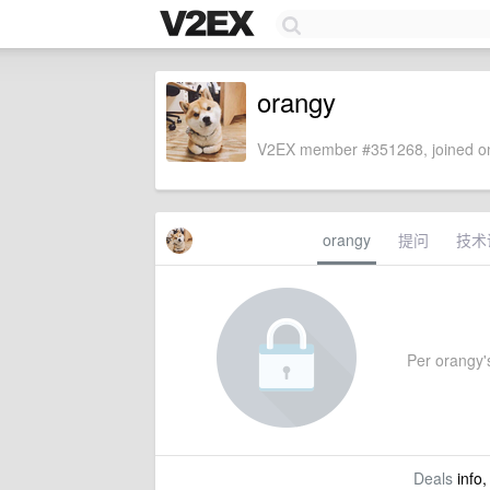
orangy
V2EX member #351268, joined on
orangy
提问
技术
Per orangy's
Deals
info,