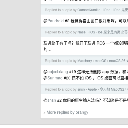
Replied to a topic by
OumaeKumiko
iPad
iPad 是
›
›
@
Pandroid
#2 我觉得自由窗口很好用啊，可以随
Replied to a topic by
Nasei
iOS
ios 原来是有商业
›
›
联通终于有了吗？我开了联通 RCS 一个都没遇
的…
Replied to a topic by
Marchery
macOS
macOS 2
›
›
@
objectxiang
#19 这样无法删除 app 数据
@
Sunmao
#20 还不如 iOS ，iOS 桌面可以直接
Replied to a topic by
snsn
Apple
今天把 MacOS2
›
›
@
snsn
#2 你用的原生输入法吗？不知道是不
More replies by orangy
»