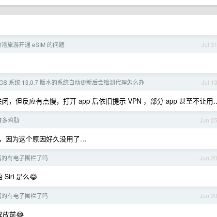
港旅游开通 eSIM 的问题
Jul 3
 IOS 系统 13.0.7 版本的系统自动更新后会检测代理怎么办
Jul 1
，但反应有点慢，打开 app 后依旧提示 VPN ，部分 app 甚至不让用
在有多鸡肋
Jun 2
摩尔纹，因为这个原因好久没用了…
ri 真的有电子围栏了吗
Jun 2
iri 是么😂
ri 真的有电子围栏了吗
Jun 2
放前😂