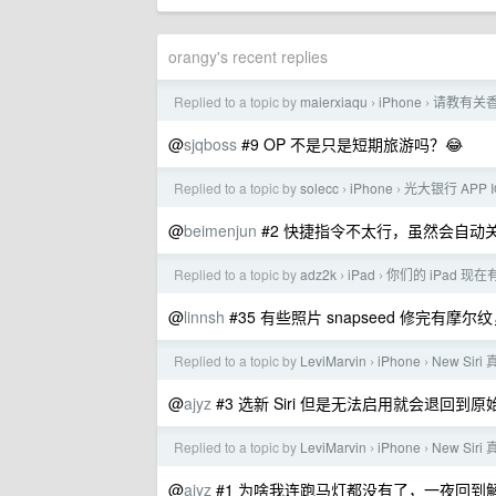
orangy's recent replies
Replied to a topic by
maierxiaqu
iPhone
请教有关香
›
›
@
sjqboss
#9 OP 不是只是短期旅游吗？😂
Replied to a topic by
solecc
iPhone
光大银行 APP
›
›
@
beimenjun
#2 快捷指令不太行，虽然会自动关闭
Replied to a topic by
adz2k
iPad
你们的 iPad 现
›
›
@
linnsh
#35 有些照片 snapseed 修完有
Replied to a topic by
LeviMarvin
iPhone
New Si
›
›
@
ajyz
#3 选新 Siri 但是无法启用就会退回到原始 S
Replied to a topic by
LeviMarvin
iPhone
New Si
›
›
@
ajyz
#1 为啥我连跑马灯都没有了，一夜回到解