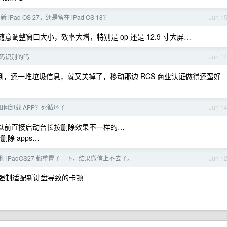
更新 iPad OS 27，还是留在 iPad OS 18？
Jun 1
意调整窗口大小，效率大增，特别是 op 还是 12.9 寸大屏…
号码识别的吗
Jun 1
到，还一堆垃圾信息，就又关掉了，移动那边 RCS 商业认证做得还蛮好
6 如何卸载 APP？死循环了
Jun 1
，和以前直接启动台长按删除效果不一样的…
删除 apps…
7 和 iPadOS27 都重置了一下，结果微信上不去了。
Jun 1
是强制适配新键盘导致的卡顿