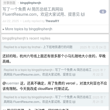
分享创造
•
bingqilinphenjh
写了一个免费 AI 简历总结工具网站
4
FluentResume.com，欢迎大家试用、提意见 🙌
Jul 22, 2025 • Lastly replied by
ThestaRY
More topics by bingqilinphenjh
»
bingqilinphenjh's recent replies
Replied to a topic by linzhai
上下班地铁通行的问题
2025 年 12 月 24 日
›
还好的啦，杭州六号线上面还有很多那个小马扎随地大小坐的，早晚
高峰。
Replied to a topic by bingqilinphenjh
写了一个免费 AI 简历总结工
2025 年 7
›
月 22 日
具网站 FluentResume.com，欢迎大家试用、提意见 🙌
@
xuemian
这，还真不确定，用了免费的 vercel ，对澳大利亚也不应
该有限制。今天我改成 cloudflare 代理试试。
Replied to a topic by bingqilinphenjh
写了一个免费 AI 简历总结工
2025 年 7
›
月 21 日
具网站 FluentResume.com，欢迎大家试用、提意见 🙌