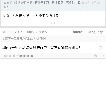
回复了 tt83 创建的主题
有哪些地方，是你去过一次不想再去
2025 年 4 月 28
›
日
的？
云南，尤其是大理，千万不要节假日去。
1/1
© 2026 V2EX · 19ms · 3.9.8.5
About
·
Language
券商万一免五开户活动火热进行中！
›
a股万一免五活动火热进行中！留言就抽鼠标键盘！
Promoted by
daxiaolian
PRO