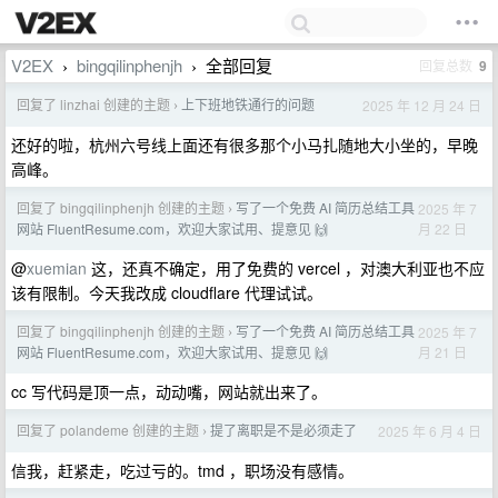
V2EX
bingqilinphenjh
全部回复
回复总数
9
›
›
回复了 linzhai 创建的主题
上下班地铁通行的问题
2025 年 12 月 24 日
›
还好的啦，杭州六号线上面还有很多那个小马扎随地大小坐的，早晚
高峰。
回复了 bingqilinphenjh 创建的主题
写了一个免费 AI 简历总结工具
2025 年 7
›
月 22 日
网站 FluentResume.com，欢迎大家试用、提意见 🙌
@
xuemian
这，还真不确定，用了免费的 vercel ，对澳大利亚也不应
该有限制。今天我改成 cloudflare 代理试试。
回复了 bingqilinphenjh 创建的主题
写了一个免费 AI 简历总结工具
2025 年 7
›
月 21 日
网站 FluentResume.com，欢迎大家试用、提意见 🙌
cc 写代码是顶一点，动动嘴，网站就出来了。
回复了 polandeme 创建的主题
提了离职是不是必须走了
2025 年 6 月 4 日
›
信我，赶紧走，吃过亏的。tmd ，职场没有感情。