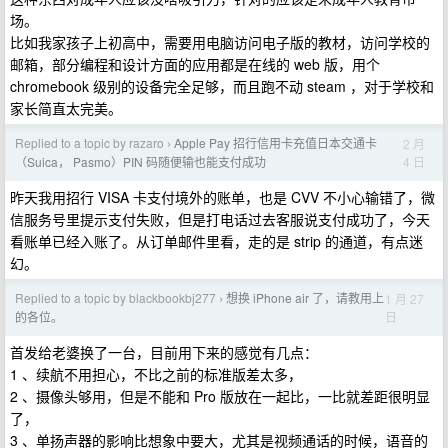
场。
比如我家孩子上初高中，需要用电脑访问电子版的教材，访问学校的
邮箱，部分编程和设计方面的应用都是在线的 web 版，用个
chromebook 级别的设备完全足够，而且跑不动 steam ，对于学校和
家长简直太完美。
Replied to a topic by razaro
Apple Pay 招行信用卡充值日本交通卡
2 月
›
4 日
（Suica， Pasmo）PIN 码随便输也能支付成功
昨天我用招行 VISA 卡支付境外的账单，也是 CVV 不小心输错了，微
信服务号里提示支付失败，但是打电话过去客服说支付成功了，今天
看账单已经入账了。从订单邮件里看，走的是 strip 的通道，有点迷
幻。
Replied to a topic by blackbookbj277
想换 iPhone air 了，请教用上
1 月 27
›
日
的各位。
首发给老婆换了一台，目前用下来的感觉有几点：
1 、续航不用担心，不比之前的标准版差太多，
2 、摄像头够用，但是不能和 Pro 版放在一起比，一比就差距很明显
了，
3 、单扬声器的影响比想象中要大，尤其是视频通话的时候，语音的