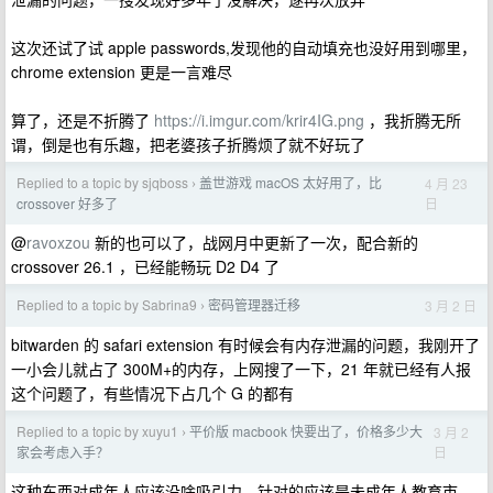
这次还试了试 apple passwords,发现他的自动填充也没好用到哪里，
chrome extension 更是一言难尽
算了，还是不折腾了
https://i.imgur.com/krir4IG.png
，我折腾无所
谓，倒是也有乐趣，把老婆孩子折腾烦了就不好玩了
Replied to a topic by sjqboss
盖世游戏 macOS 太好用了，比
4 月 23
›
日
crossover 好多了
@
ravoxzou
新的也可以了，战网月中更新了一次，配合新的
crossover 26.1 ，已经能畅玩 D2 D4 了
Replied to a topic by Sabrina9
密码管理器迁移
3 月 2 日
›
bitwarden 的 safari extension 有时候会有内存泄漏的问题，我刚开了
一小会儿就占了 300M+的内存，上网搜了一下，21 年就已经有人报
这个问题了，有些情况下占几个 G 的都有
Replied to a topic by xuyu1
平价版 macbook 快要出了，价格多少大
3 月 2
›
日
家会考虑入手？
这种东西对成年人应该没啥吸引力，针对的应该是未成年人教育市