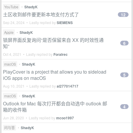
YouTube
•
ShadyK
土区收到邮件要更新本地支付方式了
12
Sep 24, 2024 • Lastly replied by
SIEMENS
Apple
•
ShadyK
锁屏界面反复询问“是否保留来自 XX 的时效性通
6
知”
Oct 4, 2021 • Lastly replied by
Foralrec
macOS
•
ShadyK
PlayCover is a project that allows you to sideload
5
iOS apps on macOS
Aug 10, 2021 • Lastly replied by
ai277014717
macOS
•
ShadyK
Outlook for Mac 每次打开都会自动选中 outlook 邮
4
箱的收件箱
Jun 28, 2020 • Lastly replied by
mcoo1997
问与答
•
ShadyK