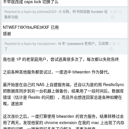
不早就改成 caps lock 切换了么
Replied to a topic by jobives2023
0 元购，听书阅读器 Aurader 征
5 月 17
›
日
集新功能
NTWEF7XKY84JRE3KXF 已用
感谢
Replied to a topic by roccaplover
N 年 1password 老用户，又续费
5 月 17
›
日
了
我也是 1P 的老家庭用户，尝试逃离很多次了，每次都以失败告终
之前各种其他服务都尝试过，一度选中 bitwarden 作为替代。
最开始是在自己的 NAS 上自建服务端，还自以为是的用 ResilioSync
把数据库同步到另一台机器上做备份，结果用了一段时间后，数据库
错误（估计是 Resilio 的问题），而且外出想连回家总是各种如鲠在
喉，遂放弃
这次涨价之后，一度打算使用 bitwarden 的官方服务，结果转移过去
用了两天，发现他家的 chrome extension 在我的 mac 上出现了内存
泄漏的问题，一搜发现好多年了没解决，遂再次放弃