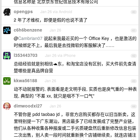
信息名称是 北京京东世纪信息技术有限公司
opengps
Jan 26 via Android
40
2 年了才维权，即便是假的也说不清了
c6h6benzene
Jan 26
41
@
Cambrian07
说起来我最近买的一个 Office Key ，也是激活的
时候绑定不上，最后我是去找微软的客服解决了……
l353443703
Jan 26 via iPhone
42
总结经验就是别相信🐢东，和淘宝店没有区别，买大件前先查清
楚哪些是真品牌自营
kkwa56188
Jan 26
43
动不动就报警的, 表面看是走文明手段, 实质也是戾气重的一种表
现, 典型的 "不差 xx, 就只是咽不下一口气"
dimwoodxi27
Jan 26
44
不管你是 pdd taobao jd ，非官方店购买都存在以旧当新卖，这
里特别提一下广东潮汕，黑店最多了已经发展成了完整产业链，
他们从各种收集各种报废或二手劣质硬盘然后重新修改信息包装
二次出售，别人卖一段时间就重新换个店铺继续卖，就连店铺注