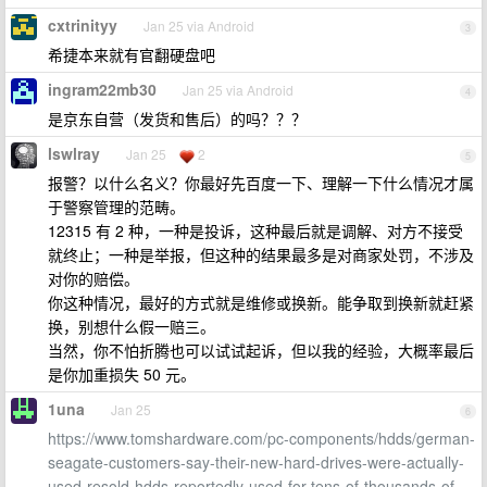
cxtrinityy
Jan 25 via Android
3
希捷本来就有官翻硬盘吧
ingram22mb30
Jan 25 via Android
4
是京东自营（发货和售后）的吗？？？
lswlray
Jan 25
2
5
报警？以什么名义？你最好先百度一下、理解一下什么情况才属
于警察管理的范畴。
12315 有 2 种，一种是投诉，这种最后就是调解、对方不接受
就终止；一种是举报，但这种的结果最多是对商家处罚，不涉及
对你的赔偿。
你这种情况，最好的方式就是维修或换新。能争取到换新就赶紧
换，别想什么假一赔三。
当然，你不怕折腾也可以试试起诉，但以我的经验，大概率最后
是你加重损失 50 元。
1una
Jan 25
6
https://www.tomshardware.com/pc-components/hdds/german-
seagate-customers-say-their-new-hard-drives-were-actually-
used-resold-hdds-reportedly-used-for-tens-of-thousands-of-