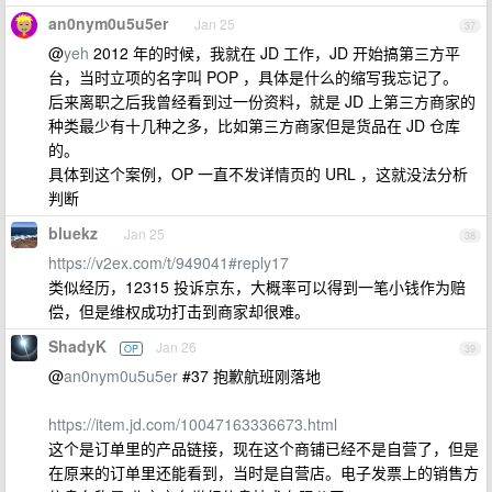
an0nym0u5u5er
Jan 25
37
@
yeh
2012 年的时候，我就在 JD 工作，JD 开始搞第三方平
台，当时立项的名字叫 POP ，具体是什么的缩写我忘记了。
后来离职之后我曾经看到过一份资料，就是 JD 上第三方商家的
种类最少有十几种之多，比如第三方商家但是货品在 JD 仓库
的。
具体到这个案例，OP 一直不发详情页的 URL ，这就没法分析
判断
bluekz
Jan 25
38
https://v2ex.com/t/949041#reply17
类似经历，12315 投诉京东，大概率可以得到一笔小钱作为赔
偿，但是维权成功打击到商家却很难。
ShadyK
Jan 26
OP
39
@
an0nym0u5u5er
#37 抱歉航班刚落地
https://item.jd.com/10047163336673.html
这个是订单里的产品链接，现在这个商铺已经不是自营了，但是
在原来的订单里还能看到，当时是自营店。电子发票上的销售方