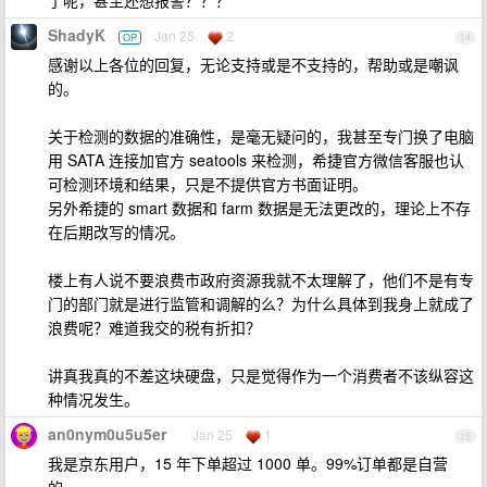
了呢，甚至还想报警？？？
ShadyK
Jan 25
2
OP
14
感谢以上各位的回复，无论支持或是不支持的，帮助或是嘲讽
的。
关于检测的数据的准确性，是毫无疑问的，我甚至专门换了电脑
用 SATA 连接加官方 seatools 来检测，希捷官方微信客服也认
可检测环境和结果，只是不提供官方书面证明。
另外希捷的 smart 数据和 farm 数据是无法更改的，理论上不存
在后期改写的情况。
楼上有人说不要浪费市政府资源我就不太理解了，他们不是有专
门的部门就是进行监管和调解的么？为什么具体到我身上就成了
浪费呢？难道我交的税有折扣？
讲真我真的不差这块硬盘，只是觉得作为一个消费者不该纵容这
种情况发生。
an0nym0u5u5er
Jan 25
1
15
我是京东用户，15 年下单超过 1000 单。99%订单都是自营