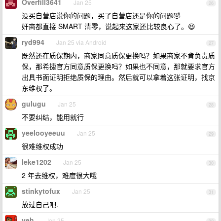
Overfill3641
Jan 25
26
没买自营店说你的问题，买了自营店还是你的问题🤣
奸商都直接 SMART 清零，说起来这家还比较良心了。😆
ryd994
Jan 25 via Android
27
既然还在质保期内，商家同意质保更换吗？如果商家不肯负责质
保，那希捷官方同意质保更换吗？如果也不同意，那就要求官方
出具书面证明拒绝质保的理由。然后就可以拿着这张证明，找京
东维权了。
gulugu
Jan 25
28
不要纠结，能用就行
yeelooyeeuu
Jan 25
29
很难维权成功
leke1202
Jan 25
30
2 年去维权，难度很大哦
stinkytofux
Jan 25
31
放过自己吧.
yeh
Jan 25