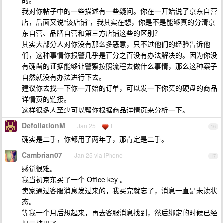
的。
我对你帖子中的一些描述有一些疑问。你在一开始说了京东自营
店，后面又说“该店铺”，我其实在想，你是不是能够真的分清京
东自营、品牌自营和第三方店铺这些的区别？
其实大部分人对你没有那么多恶意，只不过他们的经验告诉他
们，这种事情你报警几乎是百分之百没有办法解决的。因为你没
有确凿的证据能够让警察按照流程去做什么事情，那么这种案子
自然就没有办法进行下去。
建议你去找一下你一开始的订单，可以发一下你买的硬盘的商品
详情页的链接。
这样很多人至少可以帮你根据商品详情页来分析一下。
DefoliationM
Jan 25
1
16
确实是二手，你都用了两年了，那肯定是二手。
Cambrian07
Jan 25 via iPhone
17
感觉很难。
我当初京东买了一个 Office key 。
卖家通过客服消息发过来的，我买完就忘了，消息一直是未读状
态。
等我一个月后想起来，再去客服消息找到，然后绑定的时候已经