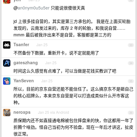
32
@
an0nym0u5u5er
只能说很傻很天真
jd 上很多挂自营的，其实是第三方承包的。 我是在上面买轮胎
发现的，云南发过来的，库存 2 年的轮胎，和我说自营……
mmm 最后被我诈出来不是自营，客服都是第三方的
Tsanfer
Jan 25
33
不然备份下数据，重新开卡，说不定就能用了
gateszhang
Jan 25
34
时间这么久感觉有点难了，可以当做是花钱买教训了吧
YanSeven
Jan 25
35
所以，目前的京东自营还能不能信任了。这么搞京东不是砸自己
的核心招牌么，本来京东自营是可以打造成类似什么开市客这
种。
neroxps
Jan 25 via Android
36
质保期内还不如直接通电棉被包住摔盘来的快，你这都用一年了
折腾个啥劲。怪自己当初为何不验盘，现在一年后才讲这，扯皮
很正常。