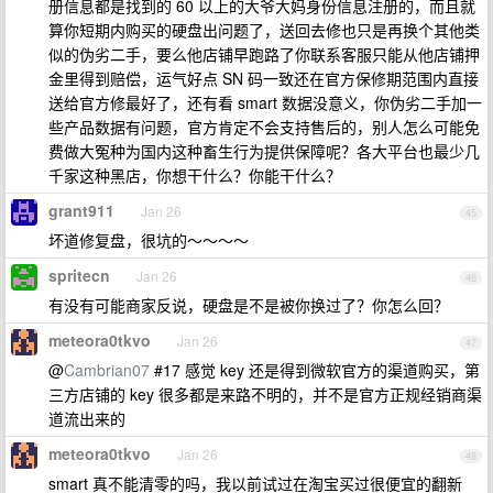
册信息都是找到的 60 以上的大爷大妈身份信息注册的，而且就
算你短期内购买的硬盘出问题了，送回去修也只是再换个其他类
似的伪劣二手，要么他店铺早跑路了你联系客服只能从他店铺押
金里得到赔偿，运气好点 SN 码一致还在官方保修期范围内直接
送给官方修最好了，还有看 smart 数据没意义，你伪劣二手加一
些产品数据有问题，官方肯定不会支持售后的，别人怎么可能免
费做大冤种为国内这种畜生行为提供保障呢？各大平台也最少几
千家这种黑店，你想干什么？你能干什么？
grant911
Jan 26
45
坏道修复盘，很坑的～～～～
spritecn
Jan 26
46
有没有可能商家反说，硬盘是不是被你换过了？你怎么回？
meteora0tkvo
Jan 26
47
@
Cambrian07
#17 感觉 key 还是得到微软官方的渠道购买，第
三方店铺的 key 很多都是来路不明的，并不是官方正规经销商渠
道流出来的
meteora0tkvo
Jan 26
48
smart 真不能清零的吗，我以前试过在淘宝买过很便宜的翻新