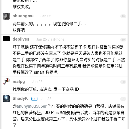
提示被用了…
维权失败。
shuangmu
Jan 25
18
两年前买的。。。。。现在说疑似二手....
放弃吧
deplives
Jan 25 via iPhone
19
坏了就换 还在保修期内坏了换不就完了 你现在纠结当时买的是
不是二手的已经没有意义了 你就是把天说破人家也不可能承认
是二手 你都过了两年了 除非你整证明当时买的时候是二手 不然
你现在说买了两年通电时间三年有屁用 我还能说是你使用非法
手段篡改了 smart 数据呢
realpg
Jan 25
20
找到你的订单, 点进去, 发一下商品 ID
ShadyK
Jan 25
OP
21
@
an0nym0u5u5er
当年买的时候的的确确是自营得，店铺带有
红色的自营标签，JD Plus 客服明确告诉我，当年的确是京东自
营，后来分出去变成第三方了，具体是怎么个过程我就不得而知
了