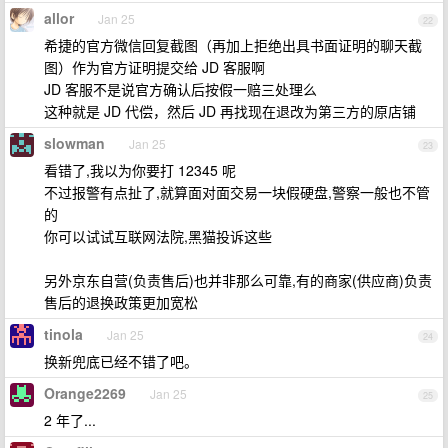
allor
Jan 25
22
希捷的官方微信回复截图（再加上拒绝出具书面证明的聊天截
图）作为官方证明提交给 JD 客服啊
JD 客服不是说官方确认后按假一赔三处理么
这种就是 JD 代偿，然后 JD 再找现在退改为第三方的原店铺
slowman
Jan 25
23
看错了,我以为你要打 12345 呢
不过报警有点扯了,就算面对面交易一块假硬盘,警察一般也不管
的
你可以试试互联网法院,黑猫投诉这些
另外京东自营(负责售后)也并非那么可靠,有的商家(供应商)负责
售后的退换政策更加宽松
tinola
Jan 25
24
换新兜底已经不错了吧。
Orange2269
Jan 25
25
2 年了...