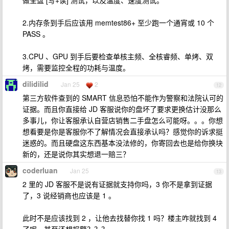
做全盘 [写+读] 测试，以及温度、速度测试。
2.内存条到手后应该用 memtest86+ 至少跑一个通宵或 10 个
PASS 。
3.CPU 、GPU 到手后要检查单核主频、全核睿频、单烤、双
烤，需要监控全程的功耗与温度。
dilidilid
Jan 25
2
12
第三方软件查到的 SMART 信息恐怕不能作为警察和法院认可的
证据。而且你直接给 JD 客服说你的盘坏了要求更换估计没那么
多事儿，你让客服承认自营店销售二手盘怎么可能呀。。。你想
想看要是你是客服你不了解情况会直接承认吗？感觉你的诉求挺
迷惑的。而且硬盘这东西基本没法修的，你寄回去也是给你换块
新的，还是说你其实想退一赔三？
coderluan
Jan 25
13
2 里的 JD 客服不是说有证据就支持你吗，3 你不是拿到证据
了，3 说经销商也应该是 1 。
此时不是应该找到 2 ，让他去找替你找 1 吗？楼主咋就找到 4