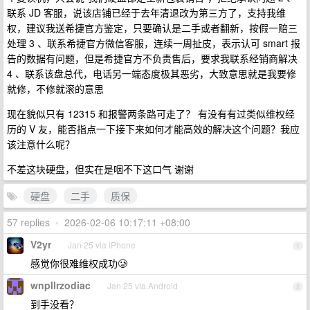
联系 JD 客服，说该店铺已经于去年清退改为第三方了，支持我维
权，建议我送希捷官方鉴定，只要确认是二手或者翻新，按假一赔三
处理 3 、联系希捷官方微信客服，连续一周扯皮，表示认可 smart 报
告的数据有问题，但是希捷官方不负责售后，要求我联系经销商解决
4 、联系该盘总代，电话另一端态度极其恶劣，大致意思就是我要修
就修，不修就滚的意思
现在貌似只有 12315 和报警两条路可走了？ 有没有有过类似维权经
历的 V 友，能否指点一下接下来如何才能高效的解决这个问题？我应
该注意什么呢？
不差这块硬盘，但实在是咽不下这口气 谢谢
硬盘
二手
质保
57 replies
•
2026-02-06 10:17:11 +08:00
V2yr
Jan 25 via iPhone
1
感觉你很难维权成功🥲
wnpllrzodiac
Jan 25 via Android
2
到手没看？