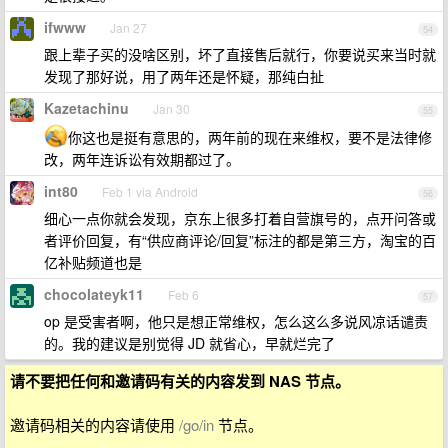
ifwww
Jan 27
54
跟上辈子买的没啥区别，坏了直接售后就行，你要说买来当时就
发现了那好说，用了两年还是怀疑，那纯白扯
Kazetachinu
Jan 30
55
你这也是挺有意思的，两年前的现在来维权，要不是法律修
改，两年连诉讼有效期都过了。
int80
Feb 1 via Android
56
细心一点你就会发现，京东上很多打着自营旗号的，点开问答或
者评价回复，有“供应商评论/回复”标注的都是第三方，淘宝的百
亿补贴频道也是
chocolateyk11
Feb 6
57
op 是受害者啊，他只是想正常维权，怎么这么多说风凉话谴责
的。我的建议是别觉得 JD 就省心，早就烂完了
请不要把任何和邀请码有关的内容发到 NAS 节点。
邀请码相关的内容请使用
/go/in
节点。