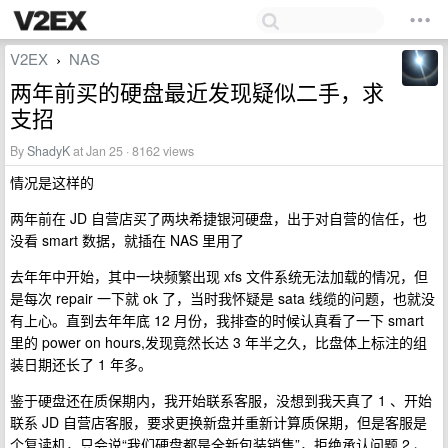
V2EX
NAS
›
两年前买的硬盘最近发现疑似二手，求
支招
By
ShadyK
at Jan 25 · 8162 views
情况是这样的
两年前在 JD 自营店买了两块希捷银河硬盘，出于对自营的信任，也
没看 smart 数据，就插在 NAS 里用了
去年年中开始，其中一块频繁出现 xfs 文件系统无法加载的情况，但
是每次 repair 一下就 ok 了，当时我怀疑是 sata 线缆的问题，也就没
有上心。直到去年年底 12 月份，我排查的时候认真看了一下 smart
里的 power on hours,发现竟然长达 3 年半之久，比盘体上标注的组
装日期还长了 1 年多。
鉴于硬盘还在质保期内，我开始联系客服，没想到我天真了 1 、开始
联系 JD 自营店客服，要求更换新盘并重新计算质保期，但是客服是
个复读机，只会说“我们硬盘都是全新包装销售”，拒绝承认问题 2 、