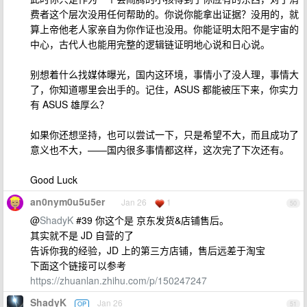
费者这个层次没用任何帮助的。你说你能拿出证据？没用的，就
算上帝他老人家亲自为你作证也没用。你能证明太阳不是宇宙的
中心，古代人也能用完整的逻辑链证明地心说和日心说。
别想着什么找媒体曝光，国内这环境，事情小了没人理，事情大
了，你知道哪里会出手的。记住，ASUS 都能被压下来，你实力
有 ASUS 雄厚么？
如果你还想坚持，也可以尝试一下，只是希望不大，而且成功了
意义也不大，——国内很多事情都这样，这次完了下次还有。
Good Luck
an0nym0u5u5er
Jan 26
1
50
@
ShadyK
#39 你这个是 京东发货&店铺售后。
其实就不是 JD 自营的了
告诉你我的经验，JD 上的第三方店铺，售后远差于淘宝
下面这个链接可以参考
https://zhuanlan.zhihu.com/p/150247247
ShadyK
Jan 26
OP
51