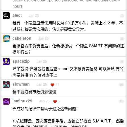
hours
alect
Jan 25
7
我有一个硬盘显示使用时长为 20 多万小时，实际上才 2 年，不
过我挂着硬盘盒用的，估计是硬盘盒异常。
cskeleton
Jan 25
8
希捷官方不负责售后，让希捷提供一个硬盘 SMART 有问题的证
据能行么？
spacezip
Jan 25
9
坏了就换 怀疑就找售后查 smart 又不是真实信息 可以清除 有的
需要转换 有的值对应不上
slowman
Jan 25
11
10
请不要浪费市政资源谢谢
laminux29
Jan 25
5
11
养成好的纪律性有助于避免这些问题：
1.机械硬盘、固态硬盘到手后，应该立即检查 S.M.A.R.T ，然后