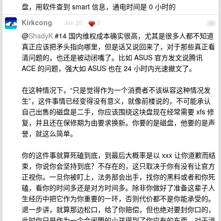
盘，用软件查到 smart 信息，通电时间是 0 小时的
Kirkcong
Jan 26
3
49
@
ShadyK
#14 国内维权成本确实很高，尤其是很多人都不知道
真正应该把矛头指向哪里，但是话又说回来了，对于那些真正看
清问题的，也还是被动闭嘴了。比如 ASUS 官方发文说腾讯
ACE 的问题，强大如 ASUS 也在 24 小时内光速撤文了。
在这种情况下，“只是觉得作为一个消费者不该纵容这种情况发
生”，这件事情已经变得没有意义，就像前楼说的，不可能承认
自己出售的磁盘是二手，你应该围绕这块盘现在经常需要 xfs 修
复，并且还在保修期为由要求换新。你要的是磁盘，他要的是声
誉，就这么简单。
你的这件事就算死磕到底，到最后大概率是以 xxx 让你道歉而结
束，你说你会坚持到底？不存在的，这只取决于你有没有让官方
正视你。一旦你被盯上，法务部会出手，找你的黑料或者和你死
磕，看你的时间多还是对方时间多。除非你做好了准备这辈子人
生经历中把它作为你重要的一环，否则代价都不是你能承受的。
退一步讲，就算那边松口，给了你赔偿，但也绝对要封你口的，
此时你只是作为一个会闹腾的小孩得到了你应有的东西，对于消