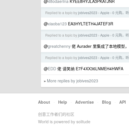
@
48odaerina
KYEE8HYJLA3PKATJNR
Replied to a topic by
jobives2023
Apple
0 元购，听
›
›
@
xiaoba123
EA3HYLTETH4JATEF3R
Replied to a topic by
jobives2023
Apple
0 元购，听
›
›
@
greatchenny
佬 Aurader 里集成了本地模型
Replied to a topic by
jobives2023
Apple
0 元购，听
›
›
@
EDD
佬 请笑纳 E7F4XX36LNMEH4HWFA
More replies by jobives2023
»
About
·
Help
·
Advertise
·
Blog
·
API
创意工作者们的社区
World is powered by solitude