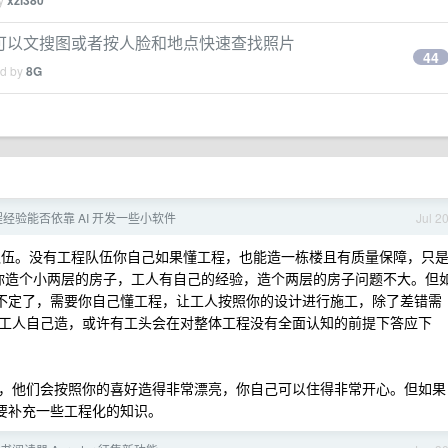
xzl380
，可以文搜图或者按人脸和地点快速查找照片
44
ed by
8G
经验能否依靠 AI 开发一些小软件
Jul 2
程队伍。没有工程队伍你自己如果懂工程，也能造一栋楼且有质量保障，只
给你造个小两层的房子，工人有自己的经验，造个两层的房子问题不大。但
搞不定了，需要你自己懂工程，让工人按照你的设计进行施工，除了差错需
工人自己造，或许有工头会在对整体工程没有全面认知的前提下答应下
，他们会按照你的喜好造得非常漂亮，你自己可以住得非常开心。但如果
需要补充一些工程化的知识。