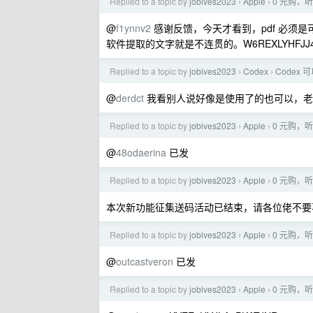
Replied to a topic by
jobives2023
Apple
0 元购，听
›
›
@
f1ynnv2
感谢反馈，今天才看到，pdf 必须是
软件提取的文字就是不连贯的。W6REXLYHFJJ4
Replied to a topic by
jobives2023
Codex
Code
›
›
@
derdct
我看别人说好像是使用了的也可以，老哥
Replied to a topic by
jobives2023
Apple
0 元购，听
›
›
@
48odaerina
已发
Replied to a topic by
jobives2023
Apple
0 元购，听
›
›
本次新功能征集送码活动已结束，请各位佬不要
Replied to a topic by
jobives2023
Apple
0 元购，听
›
›
@
outcastveron
已发
Replied to a topic by
jobives2023
Apple
0 元购，听
›
›