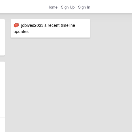
Home
Sign Up
Sign In
jobives2023's recent timeline
updates