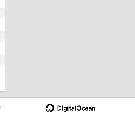
3
2
2
e