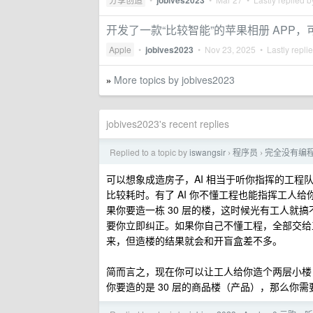
jobives2023
开发了一款“比较智能”的苹果相册 APP
Apple
•
jobives2023
•
Nov 23, 2025
• Lastly repli
More topics by jobives2023
»
jobives2023's recent replies
Replied to a topic by
iswangsir
程序员
完全没有编程
›
›
可以想象成造房子，AI 相当于听你指挥的工
比较耗时。有了 AI 你不懂工程也能指挥工人
果你要造一栋 30 层的楼，这时候光有工人就
要你立即纠正。如果你自己不懂工程，全部交给
来，但造楼的结果就会和开盲盒差不多。
简而言之，现在你可以让工人给你造个两层小楼
你要造的是 30 层的商品楼（产品），那么你