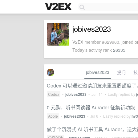
jobives2023
V2EX member #629960, joined on
Today's activity rank
26335
jobives2023
提问
技
Codex 可以通过邀请朋友来重置周额度
Codex
•
jobives2023
•
Jun 11
• Lastly replied by
0 元购，听书阅读器 Aurader 征集新功能
Apple
•
jobives2023
•
Jul 6
• Lastly replied by
hv3
做了个沉浸式 AI 听书工具 Aurader，送大
分享创造
•
•
Mar 27
• Lastly replied 