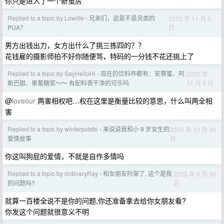
你只是进入了一个新茧房
Replied to a topic by Lowlife
兄弟们，这是不是另类的
2025 年 11 月 5
›
日
PUA？
男方出钱出力，女方出什么了挑三拣四的？？
花钱雇的摄影师拍不好你随便骂，特码的一分钱不花还挑上了
Replied to a topic by SayHelloHi
现在的饮料咋都有：安赛蜜、阿
2025 年
›
11 月 4 日
斯巴甜、果葡糖浆～～ 有配料表干净的可乐吗
@
loveour
两害相权吧…权在这里是衡量比较的意思，什么叫两全相
害
Replied to a topic by winterpotato
来说说我和小 9 岁女生的
2025 年 10 月 30
›
日
爱情故事
你这叫狗屁的爱情，不就是自作多情吗
Replied to a topic by ordinaryRay
和女朋友吵架了, 这个是我
2025 年 9 月 30
›
日
的问题吗?
就算一百楼全说不是你的问题,你还准备拿去给你女朋友看?
你发这个问题就很意义不明