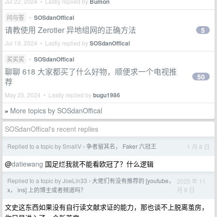
Jul 22, 2024 • Lastly replied by
Bumon
问与答
•
SOSdanOffical
请教使用 Zerotier 异地组网的正确方法
5
Jul 19, 2024 • Lastly replied by
SOSdanOffical
买买买
•
SOSdanOffical
聊聊 618 大家都买了什么好物，顺便求一个电视推
50
荐
May 25, 2024 • Lastly replied by
bugu1986
More topics by SOSdanOffical
»
SOSdanOffical's recent replies
Replied to a topic by SmallV
争者留其名， Faker 六冠王
1 月 8 日
›
@
datiewang
国足烂我就不能看欧冠了？什么逻辑
Replied to a topic by JoeLin33
大佬们有没有推荐的 [youtube，
2025 年 11
›
月 8 日
x， ins] 上的博主或者频道吗？
文史这东西如果没有自行读文献求证的能力，那也谈不上脱离茧房，