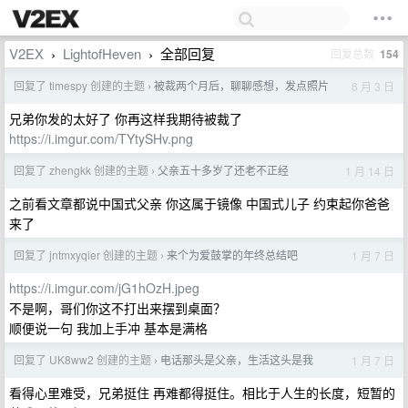
V2EX
LightofHeven
全部回复
回复总数
154
›
›
回复了 timespy 创建的主题
被裁两个月后，聊聊感想，发点照片
6 月 3 日
›
兄弟你发的太好了 你再这样我期待被裁了
https://i.imgur.com/TYtySHv.png
回复了 zhengkk 创建的主题
父亲五十多岁了还老不正经
1 月 14 日
›
之前看文章都说中国式父亲 你这属于镜像 中国式儿子 约束起你爸爸
来了
回复了 jntmxyqier 创建的主题
来个为爱鼓掌的年终总结吧
1 月 7 日
›
https://i.imgur.com/jG1hOzH.jpeg
不是啊，哥们你这不打出来摆到桌面？
顺便说一句 我加上手冲 基本是满格
回复了 UK8ww2 创建的主题
电话那头是父亲，生活这头是我
1 月 7 日
›
看得心里难受，兄弟挺住 再难都得挺住。相比于人生的长度，短暂的