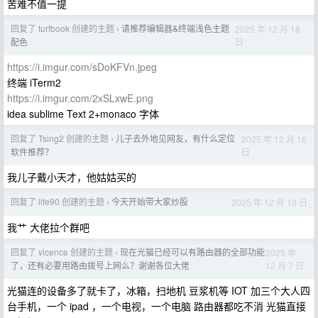
苦难不值一提
回复了 turfbook 创建的主题
请推荐编辑器&终端浅色主题
2025 年 12 月 18
›
日
配色
https://i.imgur.com/sDoKFVn.jpeg
终端 iTerm2
https://i.imgur.com/2xSLxwE.png
idea sublime Text 2+monaco 字体
回复了 Tsing2 创建的主题
儿子去外地见网友，有什么定位
2025 年 12 月 16
›
日
软件推荐？
我儿子戴小天才，他姑姑买的
回复了 life90 创建的主题
今天开始带大家炒股
2025 年 12 月 10 日
›
我艹 大佬拉个群吧
回复了 vicence 创建的主题
现在光猫已经可以有路由器的全部功能
2025 年
›
12 月 7 日
了，还有必要用路由拨号上网么？谢谢各位大佬
光猫连的设备多了就卡了，冰箱，扫地机 豆浆机等 IOT 加三个大人四
台手机，一个 ipad ，一个电视，一个电脑 路由器都吃不消 光猫直接