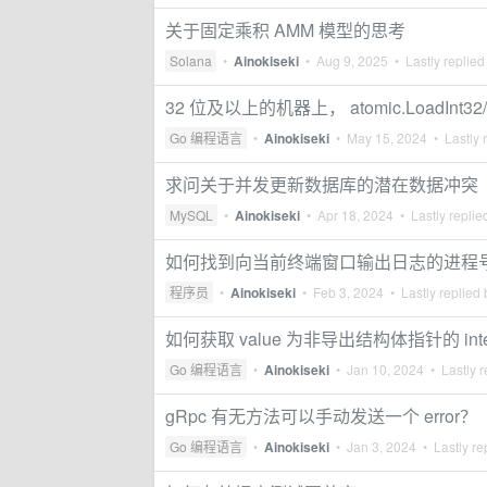
关于固定乘积 AMM 模型的思考
Solana
•
Ainokiseki
•
Aug 9, 2025
• Lastly replied
32 位及以上的机器上， atomic.LoadInt32
Go 编程语言
•
Ainokiseki
•
May 15, 2024
• Lastly 
求问关于并发更新数据库的潜在数据冲突
MySQL
•
Ainokiseki
•
Apr 18, 2024
• Lastly replie
如何找到向当前终端窗口输出日志的进程
程序员
•
Ainokiseki
•
Feb 3, 2024
• Lastly replied
如何获取 value 为非导出结构体指针的 inte
Go 编程语言
•
Ainokiseki
•
Jan 10, 2024
• Lastly r
gRpc 有无方法可以手动发送一个 error？
Go 编程语言
•
Ainokiseki
•
Jan 3, 2024
• Lastly re