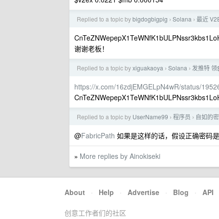
Replied to a topic by
bigdogbigpig
Solana
最近 V
›
›
CnTeZNWepepX1TeWNfK1bULPNssr3kbs1Lo
谢谢老板！
Replied to a topic by
xiguakaoya
Solana
发推特 领$
›
›
https://x.com/16zdjEMGELpN4wR/status/195
CnTeZNWepepX1TeWNfK1bULPNssr3kbs1Lo
Replied to a topic by
UserName99
程序员
自如的密
›
›
@
FabricPath
如果是这样的话，假设正确密码是 23
More replies by Ainokiseki
»
About
·
Help
·
Advertise
·
Blog
·
API
创意工作者们的社区