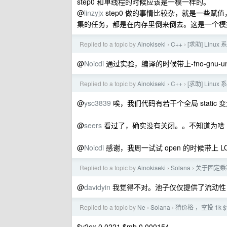
step0 和单线程的时候应该是一模一样的。
@
linzyjx
step0 做的事情比较杂，就是一些赋值
集的任务，都是在内存里倒来倒去。这是一个模拟
Replied to a topic by
Ainokiseki
C++
[求助] Li
›
›
@
Noicdi
通过实验，编译的时候带上-fno-gnu-u
Replied to a topic by
Ainokiseki
C++
[求助] Li
›
›
@
ysc3839
唉，我们代码有若干个全局 static
@
seers
看过了，确实没有关闭。。不知道为啥
@
Noicdi
感谢，我周一试试 open 的时候带上 LO
Replied to a topic by
Ainokiseki
Solana
关于固定乘
›
›
@
davidyin
我觉得不对。池子仅仅提供了流动性
Replied to a topic by
Ne
Solana
猜价格 ，空投 1k $
›
›
$v2ex 0.0221 $mb 0.000154