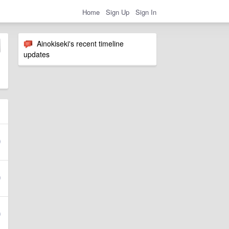
Home
Sign Up
Sign In
Ainokiseki's recent timeline
updates