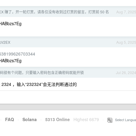
2EX 赚了，开一轮打赏，请各位没有收到过打赏的留言，打赏前 50 名
Aug 7, 202
HABbzs7Eg
V2EX
Aug 5, 202
2638199626703344
HABbzs7Eg
码锁有个问题，只要输入密码包含正确密码就能开锁
Jul 26, 202
24 ，输入“232324”会无法判断通过的
·
FAQ
·
Solana
·
5313 Online
Highest 6679
·
Select Langua