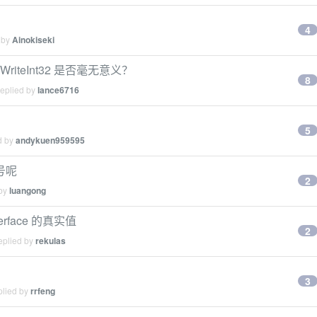
4
 by
Ainokiseki
/WriteInt32 是否毫无意义？
8
replied by
lance6716
5
d by
andykuen959595
号呢
2
 by
luangong
rface 的真实值
2
eplied by
rekulas
3
plied by
rrfeng