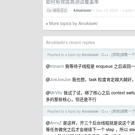
如何有效提高测试覆盖率
Go 编程语言
•
Ainokiseki
•
Dec 13, 2023
• Lastly 
More topics by Ainokiseki
»
Ainokiseki's recent replies
Replied to a topic by
Ainokiseki
C++
[求助]请教一
›
›
@
minami
我等待子线程是 enqueue 之后返回一个 
@
JoeJoeJoe
我也想，task 粒度肯定越大越好
@
MrVito
我试了试，绑了核心之后 context swi
多的那些核心，但还是不行
Replied to a topic by
Ainokiseki
C++
[求助]请教一
›
›
@
AnroZ
是这样，开三个后台线程就是说这个进程一共
等任务做完之后才会继续下一个 step ，所以 