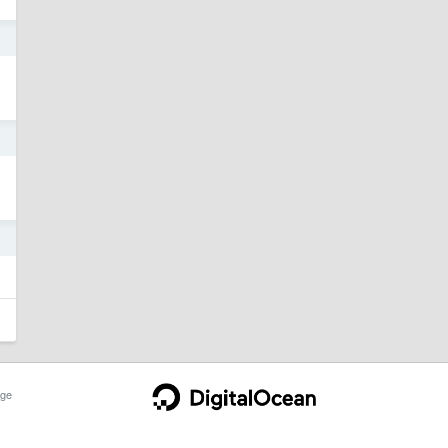
5
5
4
ge