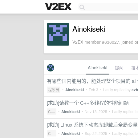
Ainokiseki
V2EX member #636027, joined on
Ainokiseki
提问
技
有哪些国内能用的，能处理整个项目的 ai
程序员
•
Ainokiseki
•
Feb 3
• Lastly replied by
cvb
[求助]请教一个 C++多线程的性能问题
C++
•
Ainokiseki
•
Nov 13, 2025
• Lastly replied 
[求助] Linux 系统下动态库卸载后全局
C++
•
Ainokiseki
•
Sep 22, 2025
• Lastly replied 