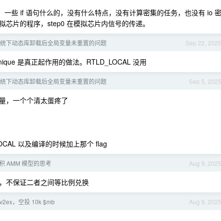
，一些 if 语句什么的，没有什么特点，没有计算密集的任务，也没有 io 
芯片的程序，step0 在模拟芯片内信号的传递。
nux 系统下动态库卸载后全局变量未重置的问题
Sep 22, 202
nique 是真正起作用的做法。RTLD_LOCAL 没用
nux 系统下动态库卸载后全局变量未重置的问题
Sep 5, 202
 变量，一个个清太蛋疼了
CAL 以及编译的时候加上那个 flag
积 AMM 模型的思考
Aug 9, 202
，不保证二者之间等比例兑换
v2ex，空投 10k $mb
Aug 9, 202