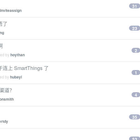
31
inviteassign
我悟了
23
ang
啊
2
ied by
hoythan
 SmartThings 了
1
ied by
hubayi
阅渠道？
4
jonsmith
35
ertdy
53