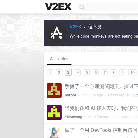
V2EX
程序员
›
While code monkeys are not eating ba
All Topics
3
1
2
4
5
6
7
8
9
10
手搓了一个心理测试网页，探讨
bbroot
•
11h 56m ago
• Lastly replied by
当我们在和 AI 谈人天时，我们在
elliotwang
•
10h 17m ago
• Lastly replied
做了一个用 DevTools 控制台