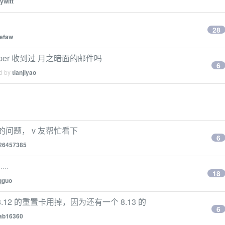
ywitt
28
efaw
paper 收到过 月之暗面的邮件吗
6
ed by
tianjiyao
生的问题， v 友帮忙看下
6
26457385
..
18
qguo
8.12 的重置卡用掉，因为还有一个 8.13 的
6
ab16360