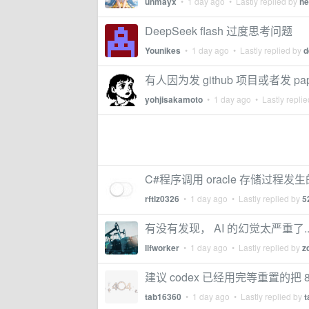
unmayx
•
1 day ago
• Lastly replied by
he
DeepSeek flash 过度思考问题
Younikes
•
1 day ago
• Lastly replied by
d
有人因为发 github 项目或者发 
yohjisakamoto
•
1 day ago
• Lastly repli
C#程序调用 oracle 存储过程发
rftlz0326
•
1 day ago
• Lastly replied by
5
有没有发现， AI 的幻觉太严重了....
llfworker
•
1 day ago
• Lastly replied by
z
建议 codex 已经用完等重置的把 
tab16360
•
1 day ago
• Lastly replied by
t