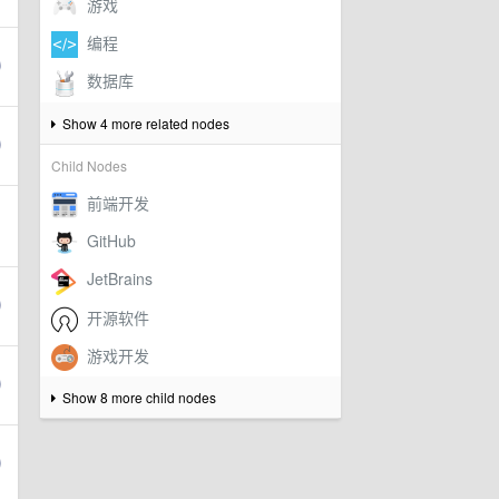
Show 4 more related nodes
Child Nodes
Show 8 more child nodes