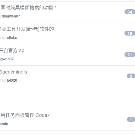
的同时兼具模糊搜索的功能？
34
by
dingwen07
这类工具开发(新/老)软件的
18
ed by
clicks
再来自官方 api
21
ngwen07
t/mindfs
2
ed by
lel020
任务面板管理 Codex
1
andc