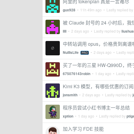
阿里的 tokenplan 真是一言难尽
gux928
•
11h 49m ago
• Lastly replied by
被 Claude 封号的 24 小时后，
IlIl
•
2 days ago
• Lastly replied by
liushu
中转站调用 opus，价格贵到离谱
NullIsLife
•
2 days ago
• Lastly repl
PRO
买了一年的三星 HW-Q990D，终于连上
675076143robin
•
1 day ago
• Lastly repl
Kimi K3 模型，有哪些优惠的订
jonsmith
•
2 days ago
• Lastly replied by
程序员尝试小红书博主一年总结
xption
•
1 day ago
• Lastly replied by
ptig
加入学习 FDE 技能