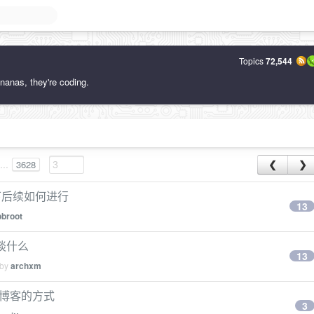
Topics
72,544
nanas, they're coding.
...
3628
❮
❯
下后续如何进行
13
bbroot
谈什么
13
 by
archxm
访问博客的方式
3