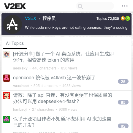
V2EX
程序员
Topics
72,530
›
While code monkeys are not eating bananas, they're coding.
All Topics
[开源分享] 做了一个 AI 桌面系统，让应用生成即
运行，探索高速 token 的应用
seeksky
• 440 characters • 850 views
opencode 貌似被 v4flash 这一波挤崩了
25
vaxshoot
• 505 characters • 4988 views
请教：除了 api 直连，有没有更便宜也保质量的
办法可以用 deepseek-v4-flash？
95
hanbaoji
• 27 characters • 9380 views
似乎开源项目作者不知道/不想利用 AI 来加速自
己的开发？
82
• 66 characters • 9535 views