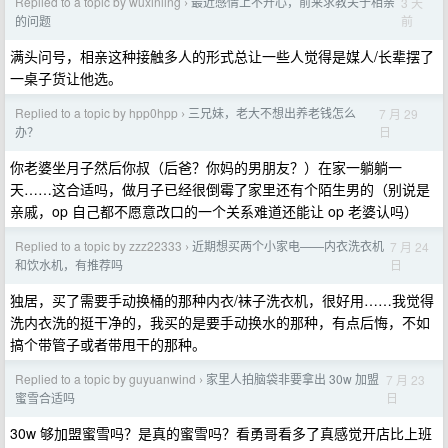
Replied to a topic by wuxinling
最近感情上不开心，前来求教关于相亲
3 天
›
前
的问题
满头问号，相亲这种接触多人的形式总让一些人觉得是媒人/长辈摆了
一桌子货让他选。
Replied to a topic by hpp0hpp
三兄妹，老大不想出养老钱怎么
7 月 29
›
日
办？
你老婆坐月子然后你叔（后爸？你妈的男朋友？）在家一躺躺一
天……这合适吗，做月子已经很倒霉了家里还有个陌生男的（别说是
亲戚，op 自己都不愿意改口的一个关系难道还能让 op 老婆认吗）
Replied to a topic by zzz22333
近期想买两个小家电——内衣洗衣机
7 月 24
›
日
和饮水机，有推荐吗
独居，买了需要手动换桶的那种内衣/袜子洗衣机，很好用……我觉得
洗内衣洗的挺干净的，我买的是要手动换水的那种，有点后悔，不如
搞个带管子或者带甩干的那种。
Replied to a topic by guyuanwind
家里人拍脑袋非要拿出 30w 加盟
7 月 23
›
日
蜜雪合适吗
30w 够加盟蜜雪吗？是真的蜜雪吗？看勇哥看多了真感觉开店比上班