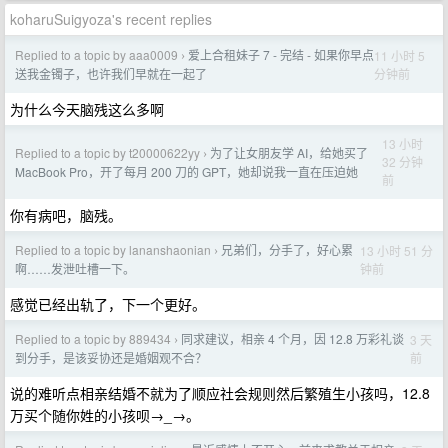
koharuSuigyoza's recent replies
Replied to a topic by aaa0009
爱上合租妹子 7 - 完结 - 如果你早点
11 小时 5
›
分钟前
送我金镯子，也许我们早就在一起了
为什么今天脑残这么多啊
13 小时
Replied to a topic by t20000622yy
为了让女朋友学 AI，给她买了
›
32 分钟
MacBook Pro，开了每月 200 刀的 GPT，她却说我一直在压迫她
前
你有病吧，脑残。
Replied to a topic by lananshaonian
兄弟们，分手了，好心累
13 小时 51 分
›
钟前
啊……发泄吐槽一下。
感觉已经出轨了，下一个更好。
Replied to a topic by 889434
同求建议，相亲 4 个月，因 12.8 万彩礼谈
3 天
›
前
到分手，是该妥协还是婚姻观不合？
说的难听点相亲结婚不就为了顺应社会规则然后繁殖生小孩吗，12.8
万买个随你姓的小孩呗→_→。