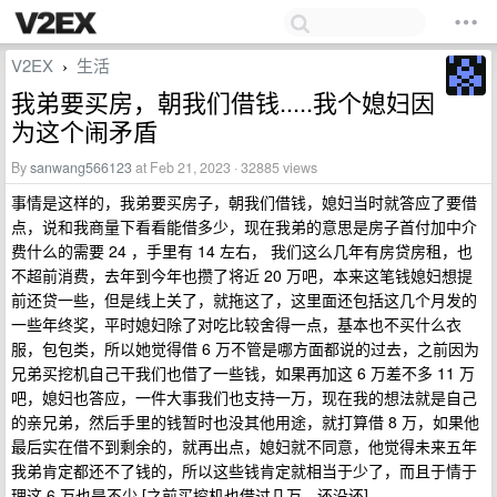
V2EX
生活
›
我弟要买房，朝我们借钱.....我个媳妇因
为这个闹矛盾
By
sanwang566123
at Feb 21, 2023 · 32885 views
事情是这样的，我弟要买房子，朝我们借钱，媳妇当时就答应了要借
点，说和我商量下看看能借多少，现在我弟的意思是房子首付加中介
费什么的需要 24 ，手里有 14 左右， 我们这么几年有房贷房租，也
不超前消费，去年到今年也攒了将近 20 万吧，本来这笔钱媳妇想提
前还贷一些，但是线上关了，就拖这了，这里面还包括这几个月发的
一些年终奖，平时媳妇除了对吃比较舍得一点，基本也不买什么衣
服，包包类，所以她觉得借 6 万不管是哪方面都说的过去，之前因为
兄弟买挖机自己干我们也借了一些钱，如果再加这 6 万差不多 11 万
吧，媳妇也答应，一件大事我们也支持一万，现在我的想法就是自己
的亲兄弟，然后手里的钱暂时也没其他用途，就打算借 8 万，如果他
最后实在借不到剩余的，就再出点，媳妇就不同意，他觉得未来五年
我弟肯定都还不了钱的，所以这些钱肯定就相当于少了，而且于情于
理这 6 万也是不少 [之前买挖机也借过几万，还没还] ，