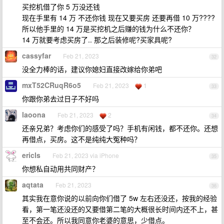
买挖机借了你 5 万没还钱
现在手里有 14 万 不还你钱 现在又要买房 还要再借 10 万????
所以他手里的 14 万是买挖机之后赚的钱为什么不还你？
14 万就要考虑买房了.. 那之后装修呢?买家具呢?
cassyfar
Feb 21, 2023
32
没全力棒的话，建议你媳妇直接改嫁给你弟吧
mxT52CRuqR6o5
Feb 21, 2023
1
33
你跟你弟去过日子不好吗
laoona
Feb 21, 2023
2
34
还亲兄弟？考虑你们的感受了吗？手机有闲钱，都不还你。还想
再借点，买房。这不是纯纯大冤种吗？
ericls
Feb 21, 2023 via iPhone
35
你想私自动用共同财产？
aqtata
Feb 21, 2023
36
其实我在意你说的以前向你们借了 5w 左右还没还，按我的经验
看，第一笔还没还的又要借第二笔的大概很长时间内还不上，甚
至不会还。所以我同意你老婆的意思，少借点。