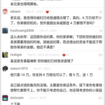
亲兄弟也得明算账。
wbwm
Feb 21, 2023
7
8
老实说，我觉得你媳妇已经很通情达理了，真的。6 万已经不少
了，你弟做挖机的，到外面朋友亲戚那连 4 万都借不到吗？
hyshuang2006
Feb 21, 2023
9
这么去劝导：这回按你说的算，你的弟弟嘛；下回轮到你媳妇的
弟弟需要用钱的时候，按她说的算，而且借出的资金不能低于帮
助你弟弟的金额。她还不满意？
fxxkgw
Feb 21, 2023 via Android
16
10
虽说家务事最难断 但你媳妇已经很讲道理了
eason1874
Feb 21, 2023
11
他只差 10 万，你支持 6 万相当可以了，借 5 万，送 1 万
自己留点钱防备风险没错。主要是你弟这条件，接下来你有事他
想帮忙都帮不上，你不能只考虑你自己，你还得考虑你的小家庭
dolorain
Feb 21, 2023
12
土下座