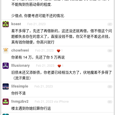
不能掏到伤筋动骨的程度.
少借点, 你要考虑可能不还的情况.
koast
Feb 21, 2023
47
差不多得了，先还了再借新的，这还没还就再借，借不借这个问
题都失去存在的意义了，直接没钱不借，你又不是不差这点钱，
真有钱你随便，你高兴就行
chowhwei
Feb 21, 2023
1
48
你弟有 14 万，先还了你 5 万再说
Illusionary
Feb 21, 2023
1
49
旧债未还又添新债，你老婆已经相当大方了，伏地魔差不多得了
（流汗黄豆）
lifesimple
Feb 21, 2023
50
你拎不清
fnmgzbv2
Feb 21, 2023 via iPhone
51
楼主遇到你媳妇算你行运