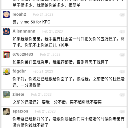
舅子借多少，就借给你弟多少，很简单
reoah2
Feb 21, 2023
90
哥，v me 50 for KFC
Aliennnnnn
Feb 21, 2023
91
如果我是你弟弟，我手里有钱会第一时间把欠你的五万还了。离
了吧，你配不上你媳妇儿（摊手
676529483
Feb 21, 2023
92
如果你弟在医院急用，我推荐都借，否则意思下就算了
fdgdbr
Feb 21, 2023
93
你不对，你媳妇已经很给你面子了，换成我，之前借的的钱还没
还，一分没得借
zinete
Feb 21, 2023
94
之前的还没还？ 要我一分不借，买不起房就不要买
spatxos
Feb 21, 2023
95
你老婆已经够好的了，没跟你掰扯你们两个结婚的时候你老弟有
没有借你钱就不错了