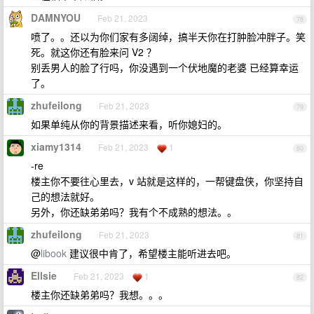
DAMNYOU
Feb 21, 2023
78
喷了。。还以为你们家有多阔绰，搞半天你在打肿脸冲胖子。笑
死。就这你还有脸来问 V2 ？
别丢男人的脸了行吗，你没遇到一个伏地魔的老婆 已经算幸运
了。
zhufeilong
Feb 21, 2023
79
如果单纯从你的背景描述来看，听你媳妇的。
xiamy1314
Feb 21, 2023
1
80
-re
楼主你不要往心里去，v 站就是这样的，一帮键盘侠，你坚持自
己的想法就好。
另外，你还缺弟弟吗？我有个不成熟的想法。。
zhufeilong
Feb 21, 2023
81
@
libook
建议很中肯了，希望楼主能听进去吧。
Ellsie
Feb 21, 2023
1
82
楼主你还缺弟弟吗？我想。。。