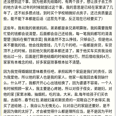
还没想到这个事，因为他弟先结婚的，有两个孩子，想让孩子去工作
的地方读书,过年的时候就提过这个事，我的意思是已经在家里读了几
年了，还不如多攒点钱，到时买个学校稍微好点房子，还迁房质量这
些，能不能下本都是后话（这茬先不提，反正现在已经要买了）
这些年，我和我的爸爸妈妈，弟弟都是亲兄弟明算账，我妈需要我帮
忙垫的钱都会说清楚，后面都会自己还给我，每一笔我妈都写的清清
楚楚 [我妈在餐厅做凉菜] 我弟虽然不怎么挣钱，只够自己，但是他从
来不要我的钱，他会找我借钱，几千几千的吧，一般都是房贷，车贷
顶不上的时候，目前他欠我的基本都还清了，属于他买车买房我没给
他出过一分，后面是打算他结婚的时候给他2万，然后借给我妈4万，
家家有本难念的经，好多家庭琐事根本扯不清楚。
因为我觉得婚姻就意味着责任吧，承担起两个家庭是我们的责任，因
为我爱他，所以他的家人也是我的家人，他家一般我回去看到缺什
么，什么坏了，我都开开心心出钱给换了，因为婆婆不容易，一个人
有时候照顾一家人，我主要是心疼她，所以对侄子侄女，弟媳妇，对
他的家 [家里冰箱，抽烟机，吃的油，大米，盐,每年给孩子们买衣
服，去超市...春节红包.弟媳妇喜欢斯凯奇的一双鞋自己不舍得买,我
买了送给她...] ，我自认为无愧无心，比对自己的家庭还要好，是不
是因为做的太好了，才会被觉得什么都是理所应当，是不是因为平时