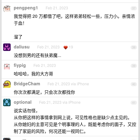
pengpeng1
Feb 21, 2023
37
我觉得把 20 万都借了吧，这样弟弟轻松一些，压力小。亲情浓
于血！
溜了
daliusu
Feb 21, 2023
19
38
没想到男的还有扶弟魔...
fiypig
Feb 21, 2023
39
哈哈哈，我的大方哥
BridgeCham
Feb 21, 2023 via iPhone
40
你次次都满足，只会次次都找你
optional
Feb 21, 2023 via iPhone
41
说实话勿怪，
从你把这样的事情拿到网上说，可见性格也是缺少点主见的。
从你媳妇的主意可见是个明事理的人，既能考虑你的面子，又控
制了家庭的风险，何况还能一视同仁。