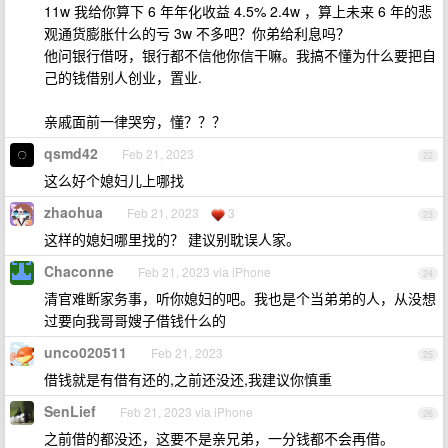
11w 我给你算下 6 年年化收益 4.5% 2.4w ，算上未来 6 年的悲
观通货膨胀什么的亏 3w 不多吧？你弟给利息吗？
他问银行借呀，银行都不信他你信干嘛。我搞不懂为什么要把自
己的钱借别人创业，置业.
亲戚面前一律哭穷，懂？？？
qsmd42
Feb 21, 2023
22
这么好个媳妇儿上哪找
zhaohua
Feb 21, 2023
3
23
这样的媳妇哪里找的？ 建议别耽误人家。
Chaconne
Feb 21, 2023 via iPhone
24
清官难断家务事，听你媳妇的吧。我也是个当弟弟的人，从没想
过要向我哥哥嫂子借钱什么的
unco020511
Feb 21, 2023
25
借钱就是有借有还的,之前还没还,我建议你慎重
SenLief
Feb 21, 2023 via iPhone
26
之前借的都没还，这要不是亲兄弟，一分钱都不会再借。