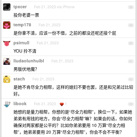
tpxcer
Feb 21, 2023 via iPhone
58
投你老婆一票
temp178
Feb 21, 2023
59
是你拿不清，应该一份不借，之前的都没还呢还接个屁
psirnull
Feb 21, 2023
60
YOU 拎不清
liudaolunhuibl
Feb 21, 2023
61
男版伏地魔？
stach
Feb 21, 2023
62
是她不肯尽全力相帮，这样的媳妇不要也罢，还是和兄弟过比较
好。
libook
Feb 21, 2023
1
63
她想的是量力相帮，你想的是“尽全力相帮”，换位一下，如果她
弟弟有用钱的地方，你会“尽全力相帮”嘛？如果会的话，你如何
确保对两家都是公平的？比如你弟弟要用 10 万算“尽全力相
帮”，她弟弟要用 20 万算“尽全力相帮”，你会不会不平衡？