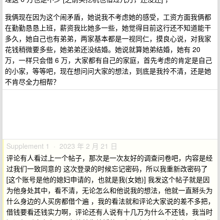
我俩现在因为这个闹矛盾，她说我不考虑她的感受，工资方面我俩都
在勤勤恳恳上班，薪资我比她多一些，她觉得目前这行还不知道能干
多久，她自己也有弟弟，两家基本都是一视同仁，摸良心说，对我家
花钱稍微要多些，她弟弟还没结婚。她说就算她弟结婚，她有 20
万，一样只会借 6 万，大家都有自己的家庭，首先考虑的肯定是自己
的小家，等等吧，现在想问问大家的想法，到底是我拎不清，还是她
不肯尽全力相帮？
Supplement 1 · 2023 年 2 月 21 日
评论有人看过上一个帖子，那次是一次友好的调查问卷吧，内容是经
过我们一致同意的 这次登录的时候忘记密码，所以我重新改密码了
[这个账号是他的媳妇申请的，也就是我(女她)] 我发这个帖子就是因
为他身处其中，看不清，无论怎么和他说我的想法，他就一直掰头为
什么身边的人买房都借个遍 ，我的看法就和评论大家说的差不多把，
借钱要看还钱实力啊，评论还有人说有十几万为什么不还钱，我当时