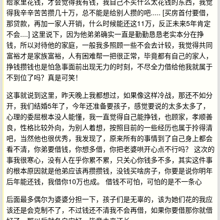
给家里花钱，才会觉得我有钱，我自己不买什么太花钱的东西，我觉
得我辛辛苦苦攒几十万，总不能是给别人攒的吧..... [买房首付要借，
那贷款，再加一家人开销，什么时候能还这11万，反正未来5年肯定
不会....] 这里说下，因为他弟弟确实一直是勤勤恳恳老实本分在挣
钱，所以对待他的家庭，一般我多照顾一些不会去计较，我觉得共同
富裕才是家族富裕，人有困难帮一把很正常，毕竟都有自己的家人，
挣钱攒钱也是怕急事面前出现无力的时刻，不尽全力借给他我就属于
不到位了吗？真是可笑！
这事就说到这里，昨天晚上我都想过，如果像这样冷战，那还不如分
开，我们结婚5年了，今年还准备要孩子，感觉要说的太多太多了，
心理的委屈根本没人能懂，我一直觉得自己能挣钱，也顾家，孝顺善
良，性格比较外向，为别人着想，按照目前的一些经历也属于拎得清
吧，当然他也很优秀，我发现了，原来所有的事情到了自己身上都会
看不清，你弟要借钱，你想多借，你把老婆哄开心点不行吗？ 这次的
事我很寒心，没有人在乎你累不累，只关心你钱多不多，其实这件事
的根本原因就是他弟应该再攒攒钱，没钱买啥房子，你要是说你明年
后年能还钱，我借你10万也成。 借钱不可怕，可怕的是不一条心
后面最多偶尔为婆婆分担一下，孩子们是无辜的，该为她们花的我应
该还是会克制不了，不过钱还不清我不会再借，如果你要借那你就借