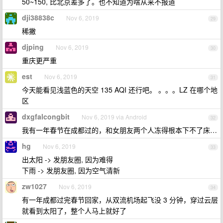
50~150, 比北京差多了。也不知道为啥从来不报道
dji38838c
Nov 6, 2019
29
稀撇
djping
Nov 6, 2019
30
重庆更严重
est
Nov 6, 2019
31
今天能看见浅蓝色的天空 135 AQI 还行吧。 。。。LZ 在哪个地
区
dxgfalcongbit
Nov 6, 2019 via Android
32
我有一年春节在成都过的，和女朋友两个人冻得根本下不了床…
hg
Nov 6, 2019
33
出太阳 -> 发朋友圈, 因为难得
下雨 -> 发朋友圈, 因为空气清新
zw1027
Nov 6, 2019
34
有一年成都过完春节回家，从双流机场起飞没 3 分钟，穿过云层
就看到太阳了，整个人马上就好了