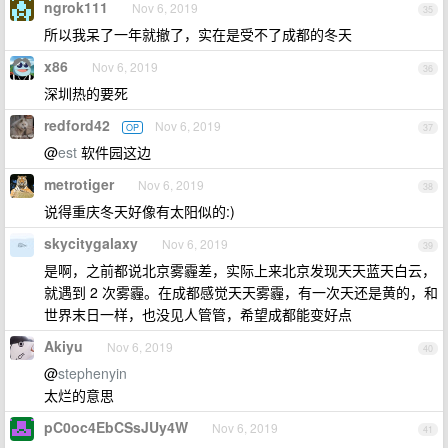
ngrok111
Nov 6, 2019
35
所以我呆了一年就撤了，实在是受不了成都的冬天
x86
Nov 6, 2019
36
深圳热的要死
redford42
Nov 6, 2019
OP
37
@
est
软件园这边
metrotiger
Nov 6, 2019
38
说得重庆冬天好像有太阳似的:)
skycitygalaxy
Nov 6, 2019
39
是啊，之前都说北京雾霾差，实际上来北京发现天天蓝天白云，
就遇到 2 次雾霾。在成都感觉天天雾霾，有一次天还是黄的，和
世界末日一样，也没见人管管，希望成都能变好点
Akiyu
Nov 6, 2019
40
@
stephenyin
太烂的意思
pC0oc4EbCSsJUy4W
Nov 6, 2019
41