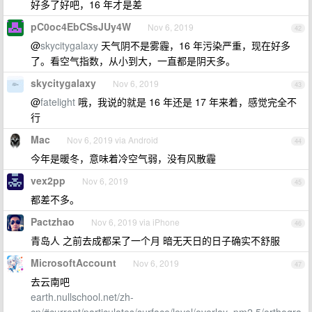
好多了好吧，16 年才是差
pC0oc4EbCSsJUy4W
Nov 6, 2019
42
@
skycitygalaxy
天气阴不是雾霾，16 年污染严重，现在好多
了。看空气指数，从小到大，一直都是阴天多。
skycitygalaxy
Nov 6, 2019
43
@
fatelight
哦，我说的就是 16 年还是 17 年来着，感觉完全不
行
Mac
Nov 6, 2019 via Android
44
今年是暖冬，意味着冷空气弱，没有风散霾
vex2pp
Nov 6, 2019
45
都差不多。
Pactzhao
Nov 6, 2019 via iPhone
46
青岛人 之前去成都呆了一个月 暗无天日的日子确实不舒服
MicrosoftAccount
Nov 6, 2019
47
去云南吧
earth.nullschool.net/zh-