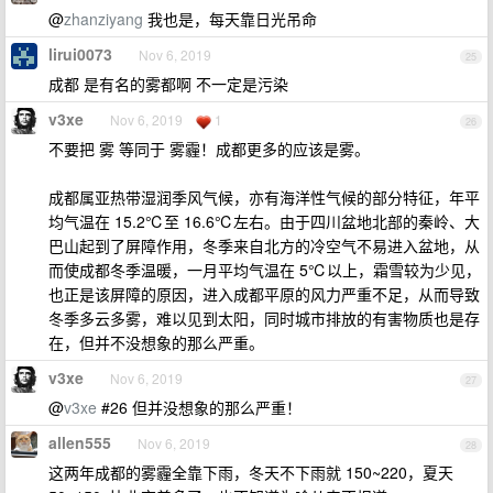
@
zhanziyang
我也是，每天靠日光吊命
lirui0073
Nov 6, 2019
25
成都 是有名的雾都啊 不一定是污染
v3xe
Nov 6, 2019
1
26
不要把 雾 等同于 雾霾！成都更多的应该是雾。
成都属亚热带湿润季风气候，亦有海洋性气候的部分特征，年平
均气温在 15.2℃至 16.6℃左右。由于四川盆地北部的秦岭、大
巴山起到了屏障作用，冬季来自北方的冷空气不易进入盆地，从
而使成都冬季温暖，一月平均气温在 5℃以上，霜雪较为少见，
也正是该屏障的原因，进入成都平原的风力严重不足，从而导致
冬季多云多雾，难以见到太阳，同时城市排放的有害物质也是存
在，但并不没想象的那么严重。
v3xe
Nov 6, 2019
27
@
v3xe
#26 但并没想象的那么严重！
allen555
Nov 6, 2019
28
这两年成都的雾霾全靠下雨，冬天不下雨就 150~220，夏天