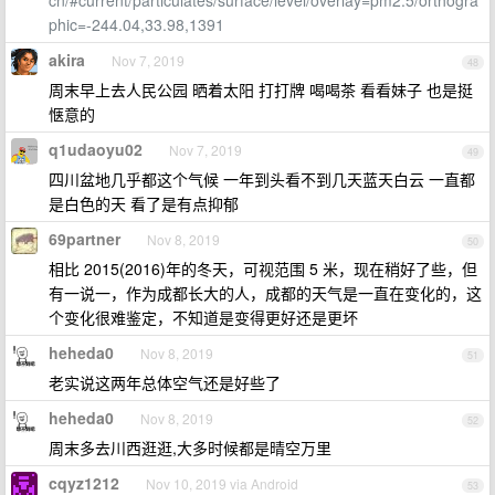
cn/#current/particulates/surface/level/overlay=pm2.5/orthogra
phic=-244.04,33.98,1391
akira
Nov 7, 2019
48
周末早上去人民公园 晒着太阳 打打牌 喝喝茶 看看妹子 也是挺
惬意的
q1udaoyu02
Nov 7, 2019
49
四川盆地几乎都这个气候 一年到头看不到几天蓝天白云 一直都
是白色的天 看了是有点抑郁
69partner
Nov 8, 2019
50
相比 2015(2016)年的冬天，可视范围 5 米，现在稍好了些，但
有一说一，作为成都长大的人，成都的天气是一直在变化的，这
个变化很难鉴定，不知道是变得更好还是更坏
heheda0
Nov 8, 2019
51
老实说这两年总体空气还是好些了
heheda0
Nov 8, 2019
52
周末多去川西逛逛,大多时候都是晴空万里
cqyz1212
Nov 10, 2019 via Android
53