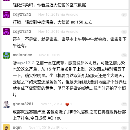
轻微污染吧，你看最近大使馆的空气数据
cqyz1212
Nov 10, 2019 via Android
54
打错，轻度到中度污染，大使馆 aqi150 左右
cqyz1212
Nov 10, 2019 via Android
55
还有，不是雾，就是雾霾。雾基本上午到中午就会散，雾霾到下
午还有。
melonrice
Nov 10, 2019
56
@
cqyz1212
之前一直在成都，感觉没那么明显，可能之前污染
也没这么严重，从 15 年开始搬到了上海，这次回去特别留意了
一下，确实很明显。坐飞机要到达双流机场那天还是个大晴天，
云层之下的天空还是蓝色的，但是天际线快要到地面那个分界线
就变成了雾蒙蒙的黄色，明显不是雾的颜色...我当时还拍了个照
片
ghost3281
Nov 11, 2019
1
57
成都就是雾霾严重,各位别洗了,神特么是雾,之前在雾霾世界榜都
上了排名,今日成都 AQI180
uqin
Nov 11, 2019 via iPhone
58