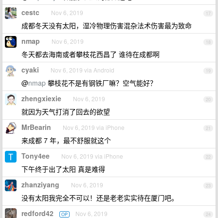
cestc
Nov 6, 2019
17
成都冬天没有太阳，湿冷物理伤害混杂法术伤害最为致命
nmap
Nov 6, 2019
18
冬天都去海南或者攀枝花西昌了 谁待在成都啊
cyaki
Nov 6, 2019 via Android
19
@
nmap
攀枝花不是有钢铁厂嘛？空气能好？
zhengxiexie
Nov 6, 2019
20
就因为天气打消了回去的欲望
MrBearin
Nov 6, 2019 via iPhone
21
来成都 7 年，最不舒服就这个
Tony4ee
Nov 6, 2019 via iPhone
22
下午终于出了太阳 真是难得
zhanziyang
Nov 6, 2019
23
没有太阳我完全不可以！还是老老实实待在厦门吧。
redford42
Nov 6, 2019
OP
24