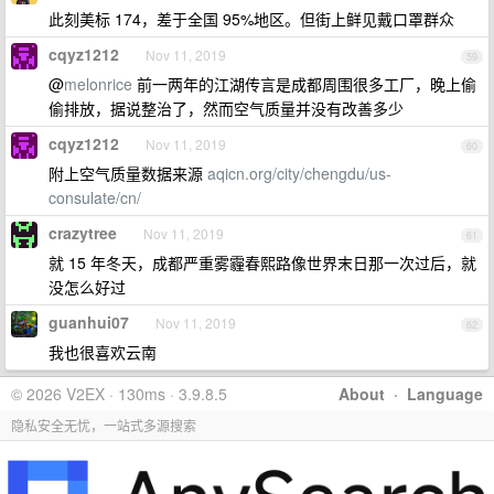
此刻美标 174，差于全国 95%地区。但街上鲜见戴口罩群众
cqyz1212
Nov 11, 2019
59
@
melonrice
前一两年的江湖传言是成都周围很多工厂，晚上偷
偷排放，据说整治了，然而空气质量并没有改善多少
cqyz1212
Nov 11, 2019
60
附上空气质量数据来源
aqicn.org/city/chengdu/us-
consulate/cn/
crazytree
Nov 11, 2019
61
就 15 年冬天，成都严重雾霾春熙路像世界末日那一次过后，就
没怎么好过
guanhui07
Nov 11, 2019
62
我也很喜欢云南
© 2026 V2EX · 130ms · 3.9.8.5
About
·
Language
隐私安全无忧，一站式多源搜索