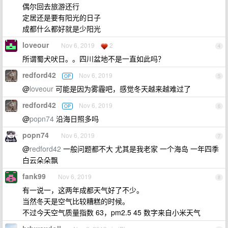
偶尔回去旅游还行
定居还是要有阳光的日子
成都什么都好就是少阳光
loveour
Nov 6, 2019
2
4
所谓蜀犬吠日。。四川盆地不是一直如此吗？
redford42
Nov 6, 2019
OP
5
@
loveour
可能是因为雾霾吧，感觉冬天越来越难过了
redford42
Nov 6, 2019
OP
6
@
popn74
沿海日照多吗
popn74
Nov 6, 2019
7
@
redford42
一般问题都不大 尤其是我老家 一个海岛 一年四季
白云朵朵飘
fank99
Nov 6, 2019
8
有一说一，这两年成都天气好了不少。
当然冬天是空气比较糟糕的时候。
不过今天空气质量指数 63，pm2.5 45 数字来自小米天气