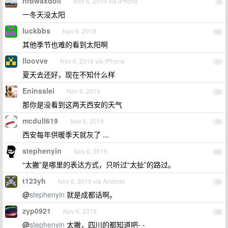
hrbwaxdoll
Nov 6, 2019 via iPhone
9
一冬天没太阳
luckbbs
Nov 6, 2019
10
其他季节也难的看到太阳啊
lloovve
Nov 6, 2019 via iPhone
11
夏天去还好，现在不知什么样
Eninsslei
Nov 6, 2019
12
那你是没看到这两天西安的天气
mcdull619
Nov 6, 2019
13
西安每年供暖季天就灰了 ...
stephenyin
Nov 6, 2019
14
“太撇”是哪里的表达方式，只听过“太扯”的路过。
t123yh
Nov 6, 2019 via Android
15
@
stephenyin
就是成都话啊。
zyp0921
Nov 6, 2019
16
@
stephenyin
太撇，四川的都知道吧- -