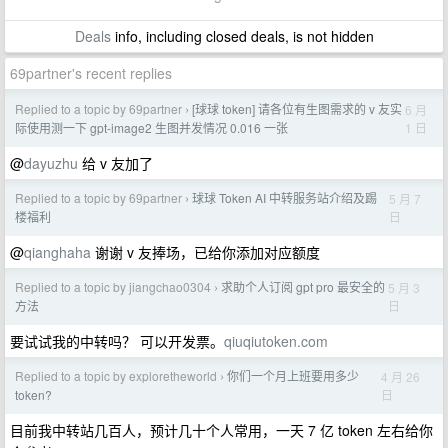
Deals
info, including closed deals, is not hidden
69partner's recent replies
Replied to a topic by 69partner
[球球 token] 请各位有生图需求的 v 友实
6 月
›
1 日
际使用测一下 gpt-image2 生图并发情况 0.016 一张
@
dayuzhu
给 v 友加了
Replied to a topic by 69partner
球球 Token AI 中转服务站介绍及踢
5 月 7
›
日
楼福利
@
qianghaha
谢谢 v 友捧场，已给你添加对应额度
Replied to a topic by jiangchao0304
求助个人订阅 gpt pro 最安全的
5 月 3
›
日
方法
要试试我的中转吗？ 可以开发票。
qiuqiutoken.com
Replied to a topic by exploretheworld
你们一个月上班要用多少
4 月 26
›
日
token?
目前我中转站几百人，预计几十个人常用，一天 7 亿 token 左右给你