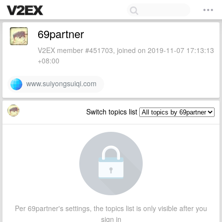
69partner
V2EX member #451703, joined on 2019-11-07 17:13:13
+08:00
www.suiyongsuiqi.com
Switch topics list
Per 69partner's settings, the topics list is only visible after you
sign in