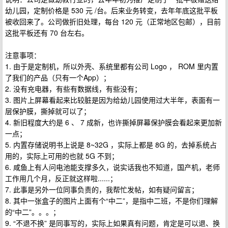
幼儿园，定制价格是 530 元 /台。后来业务转变，去年年底这批平板
被收回来了。公司做折旧处理，每台 120 元（正常地区包邮），目前
这批平板还有 70 台左右。
注意事项：
1. 由于是定制机，所以外壳、系统里都有公司 Logo ， ROM 里内置
了我们的产品（只有一个App）；
2. 没有充电器，有些有数据线，有些没有；
3. 图片上屏幕看起来比较脏是因为给幼儿园使用过大半年，表面有一
层保护膜，撕掉就可以了；
4. 新旧程度大约是 6 、 7 成新，也许撕掉屏幕保护膜会看起来更加新
一点；
5. 内置存储说明书上说是 8~32G ，实际上都是 8G 的，去掉系统占
用的，实际上可用的也就 5G 不到；
6. 咸鱼上有人问电池能支撑多久，说实话我也不知道，国产机，老师
工作用几个月，反正就这样啦......；
7. 此事是另外一位同事负责的，我帮忙发帖，如有疑问留言；
8. 其中一张盒子的图片上面有个“中二”，是指中二班，不是你们理解
的“中二”。。。；
9. “不退不换” 是同事写的，实际上如果真有问题，肯定是可以退、换