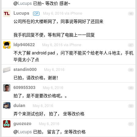
@
Lucups
已拍~ 等改价 感谢~
Lucups
May 6, 2016 via iPhone
OP
46
公司所在的大楼断网了，同事说等网好了还回来
我手机回复不便，等有网了电脑上一一回复
ldp940622
May 6, 2016 via iPhone
47
不大了解 android pad ，问下能不能买个给老年人斗地主，手机
毕竟太小了点
standin000
May 6, 2016
48
已拍，请改价格，谢谢！
609955303
May 6, 2016
49
拍了，是不是要改价格呢。。
duian
May 6, 2016
50
弄个来测试也好， 拍了， 坐等改价格
guozozo
May 6, 2016
51
@
Lucups
已拍， 留言了，坐等改价格