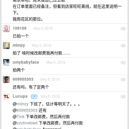
在订单里面已经备注，但看到店家旺旺离线，就在这里说明一
下。
我雨花区的那位。
109109
May 5, 2016
29
已拍一个
mimzy
May 5, 2016
30
拍了 啥时候改邮费我再付款……
omybabyface
May 5, 2016
31
拍两个
609955303
May 5, 2016
32
还有吗，有了定两个
Lucups
May 5, 2016
OP
33
@
mimzy
下班了，估计等明天了。。。
@
609955303
还有
@
Tink
下单改邮费，然后再付款
@
zzutmebwd
下单改邮费，然后再付款