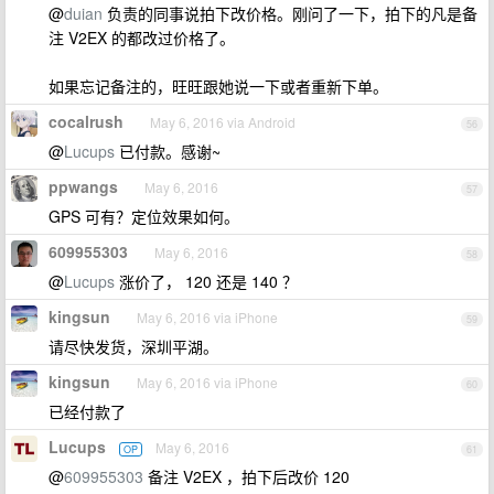
@
duian
负责的同事说拍下改价格。刚问了一下，拍下的凡是备
注 V2EX 的都改过价格了。
如果忘记备注的，旺旺跟她说一下或者重新下单。
cocalrush
May 6, 2016 via Android
56
@
Lucups
已付款。感谢~
ppwangs
May 6, 2016
57
GPS 可有？定位效果如何。
609955303
May 6, 2016
58
@
Lucups
涨价了， 120 还是 140 ？
kingsun
May 6, 2016 via iPhone
59
请尽快发货，深圳平湖。
kingsun
May 6, 2016 via iPhone
60
已经付款了
Lucups
May 6, 2016
OP
61
@
609955303
备注 V2EX ，拍下后改价 120