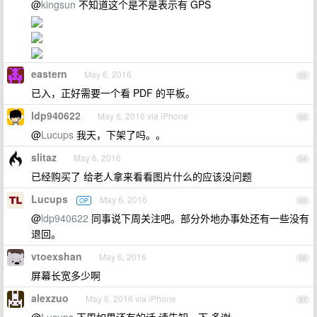
@
kingsun
不知道这个是不是表示有 GPS
eastern
May 6, 2016
62
已入，正好需要一个看 PDF 的平板。
ldp940622
May 6, 2016 via iPhone
63
@
Lucups
我天，下架了吗。。
slitaz
May 6, 2016
64
已经购买了 给老人拿来看看图片什么的应该没问题
Lucups
May 6, 2016
OP
65
@
ldp940622
同事说下周关注吧。部分外地办事处还有一些没有
退回。
vtoexshan
May 6, 2016
66
屏幕长宽多少啊
alexzuo
May 6, 2016 via iPhone
67