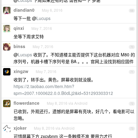
@
Lucups
下周如果还有的话 请告知一下 多谢
diandian0
May 6, 2016
68
等下一批 @
Lucups
qinxi
May 7, 2016
69
坐等下周求艾特
binss
May 7, 2016
70
@
Lucups
收到了。不知道楼主能否提供下这台机器对应 M80 的
序列号，机器卡槽下序列号是 BA 。。。官网上没找到相应固件
xingzw
May 7, 2016
71
收到了，转手出。黄色，屏幕收到就没膜。
https://2.taobao.com/item.htm?
spm=2007.1000622.0.0.B0dLj2&id=531293303312
flowerdance
May 8, 2016 via Android
72
已收到，外观还行，遗憾的是屏幕有亮块，好几个，看电影可以
忽略。
xjoker
May 8, 2016 via Android
73
可惜屏幕下方 zxcvbnm 这一条触摸不准 要用力才行