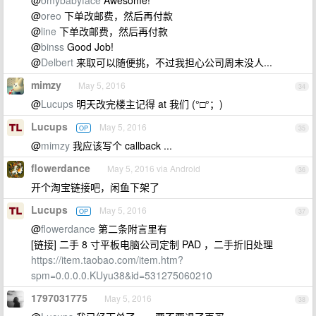
@
omybabyface
Awesome!
@
oreo
下单改邮费，然后再付款
@
line
下单改邮费，然后再付款
@
binss
Good Job!
@
Delbert
来取可以随便挑，不过我担心公司周末没人...
mimzy
May 5, 2016
34
@
Lucups
明天改完楼主记得 at 我们 (°□°；)
Lucups
May 5, 2016
OP
35
@
mimzy
我应该写个 callback ...
flowerdance
May 5, 2016 via Android
36
开个淘宝链接吧，闲鱼下架了
Lucups
May 5, 2016
OP
37
@
flowerdance
第二条附言里有
[链接] 二手 8 寸平板电脑公司定制 PAD ，二手折旧处理
https://item.taobao.com/item.htm?
spm=0.0.0.0.KUyu38&id=531275060210
1797031775
May 5, 2016
38