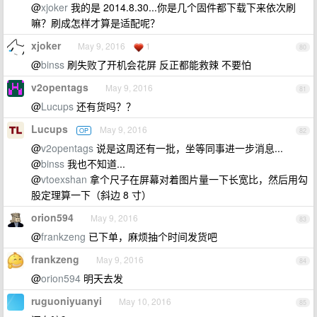
@
xjoker
我的是 2014.8.30...你是几个固件都下载下来依次刷
嘛？刷成怎样才算是适配呢？
xjoker
May 9, 2016
1
80
@
binss
刷失败了开机会花屏 反正都能救辣 不要怕
v2opentags
May 9, 2016
81
@
Lucups
还有货吗？？
Lucups
May 9, 2016
OP
82
@
v2opentags
说是这周还有一批，坐等同事进一步消息...
@
binss
我也不知道...
@
vtoexshan
拿个尺子在屏幕对着图片量一下长宽比，然后用勾
股定理算一下（斜边 8 寸）
orion594
May 9, 2016
83
@
frankzeng
已下单，麻烦抽个时间发货吧
frankzeng
May 9, 2016
84
@
orion594
明天去发
ruguoniyuanyi
May 10, 2016
85