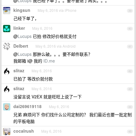
@
Lucups
我已经下单了。。要不要退了再买。。。
kingsun
May 6, 2016 via iPhone
39
己经下单了，
linker
May 6, 2016
40
@
Lucups
已拍 修改好价格就支付
Delbert
May 6, 2016 via Android
41
@
Lucups
那肿么破。。。要不邮件联系？
我邮箱 i@ 我的
ID.me
slitaz
May 6, 2016
42
已拍了 等改价就付款
slitaz
May 6, 2016
43
没留言说 V2EX 就是旺旺上说了一下
dai269619118
May 6, 2016
44
兄弟 麻烦问下 你们找什么公司定制的？ 我们最近也要一批定制
的平板电脑
cocalrush
May 6, 2016
45