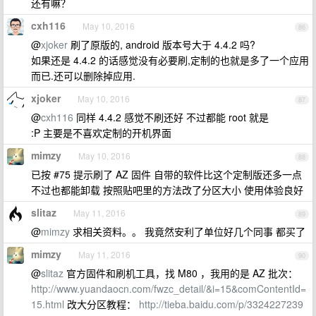
还有嘛？
cxh116
May 10, 2016
86
@
xjoker
刷了原版的, android 版本号大于 4.4.2 吗?
如果还是 4.4.2 的话感觉没有必要刷,定制的也就是多了一个应用
而已.还可以删除掉应用.
xjoker
May 10, 2016
87
@
cxh116
同样 4.4.2 感觉不刷还好 不过都能 root 就是
:P 主要是不喜欢定制的开机界面
mimzy
May 10, 2016
88
已按 #75 提示刷了 AZ 固件 自带的软件比这个定制版还多一点
不过也都能卸载 按照贴吧里的方法改了分区大小 使用体验良好
slitaz
May 11, 2016
89
@
mimzy
求相关资料。。 我竟然安利了单位好几个同事 都买了
mimzy
May 11, 2016
90
@
slitaz
官方固件和刷机工具，找 M80 ，我用的是 AZ 批次：
http://www.yuandaocn.com/fwzc_detail/&i=15&comContentId=
15.html
改大分区教程：
http://tieba.baidu.com/p/3324227239