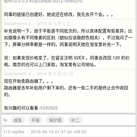
spm=0.0.0.0.KUyu38&id=531275060210
同事的链接已创建好，她说还在修改，我先去开个会。。。
Supplement 3 · 2016 年 5 月 5 日
补充说明一下，由于平板是不同批次的，所以具体配置有些差异，比
如摄像头有不同像素的区别（貌似应该跟颜色相关），不过我问了一
下，屏幕分辨率都是一样的。同事说明天她在淘宝里补充一下。
另：如果发现价格变了，在留言注明 V2EX ，同事会改回 120 的价
格。南京的也可以上门来取，淘宝里有公司地址。
Supplement 4 · 2016 年 5 月 31 日
现在开始卖路由器了。。。
路由器是去年补贴用户剩下来的，还有一些二手的是终止合作收回
的。
有兴趣的可以看看
/t/282522
咸鱼
平板
保护膜
中二
115 replies
•
2016-06-19 21:37:24 +08:00