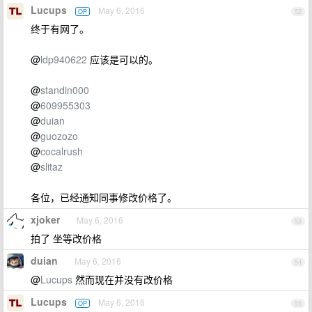
Lucups
May 6, 2016
OP
52
终于有网了。
@
ldp940622
应该是可以的。
@
standin000
@
609955303
@
duian
@
guozozo
@
cocalrush
@
slitaz
各位，已经通知同事修改价格了。
xjoker
May 6, 2016
53
拍了 坐等改价格
duian
May 6, 2016
54
@
Lucups
然而现在并没有改价格
Lucups
May 6, 2016
OP
55