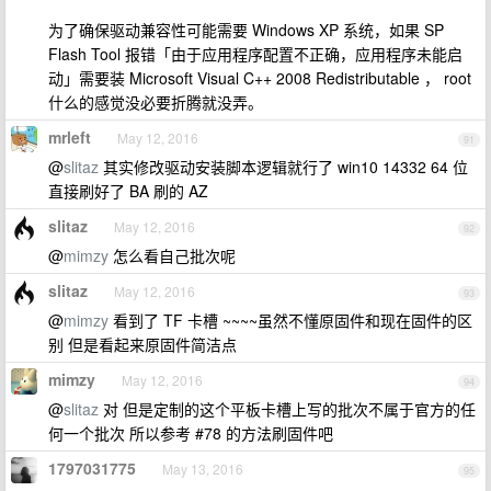
为了确保驱动兼容性可能需要 Windows XP 系统，如果 SP
Flash Tool 报错「由于应用程序配置不正确，应用程序未能启
动」需要装 Microsoft Visual C++ 2008 Redistributable ， root
什么的感觉没必要折腾就没弄。
mrleft
May 12, 2016
91
@
slitaz
其实修改驱动安装脚本逻辑就行了 win10 14332 64 位
直接刷好了 BA 刷的 AZ
slitaz
May 12, 2016
92
@
mimzy
怎么看自己批次呢
slitaz
May 12, 2016
93
@
mimzy
看到了 TF 卡槽 ~~~~虽然不懂原固件和现在固件的区
别 但是看起来原固件简洁点
mimzy
May 12, 2016
94
@
slitaz
对 但是定制的这个平板卡槽上写的批次不属于官方的任
何一个批次 所以参考 #78 的方法刷固件吧
1797031775
May 13, 2016
95