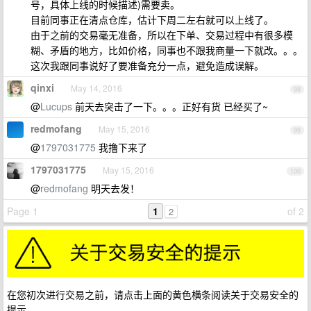
号，具体上线的时候描述)需要卖。
目前同事正在清点仓库，估计下周二左右就可以上线了。
由于之前的交易毫无准备，所以在下单、交易过程中有很多模
糊、矛盾的地方，比如价格，同事也不跟我商量一下就改。。。
这次我跟同事说好了要准备充分一点，避免造成误解。
qinxi
May 14, 2016
98
@
Lucups
前天去突击了一下。。。正好有货 已经买了~
redmofang
May 15, 2016
99
@
1797031775
我撸下来了
1797031775
May 15, 2016
100
@
redmofang
明天去发！
Page 1
1
of 2
2
在您初次进行交易之前，请点击上面的黄色横条阅读关于交易安全的
提示。