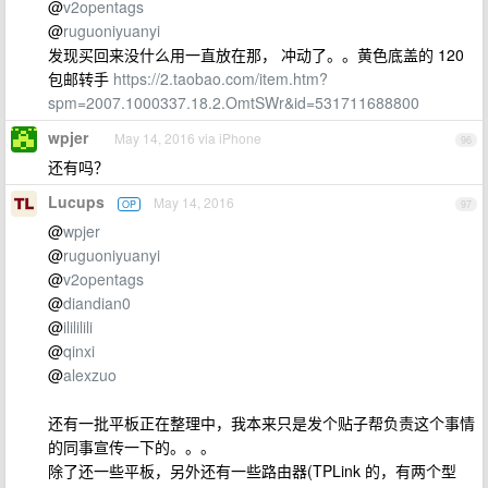
@
v2opentags
@
ruguoniyuanyi
发现买回来没什么用一直放在那， 冲动了。。黄色底盖的 120
包邮转手
https://2.taobao.com/item.htm?
spm=2007.1000337.18.2.OmtSWr&id=531711688800
wpjer
May 14, 2016 via iPhone
96
还有吗？
Lucups
May 14, 2016
OP
97
@
wpjer
@
ruguoniyuanyi
@
v2opentags
@
diandian0
@
ilililili
@
qinxi
@
alexzuo
还有一批平板正在整理中，我本来只是发个贴子帮负责这个事情
的同事宣传一下的。。。
除了还一些平板，另外还有一些路由器(TPLink 的，有两个型