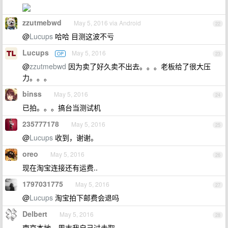
zzutmebwd
May 5, 2016 via Android
22
@
Lucups
哈哈 目测这波不亏
Lucups
May 5, 2016
OP
23
@
zzutmebwd
因为卖了好久卖不出去。。。老板给了很大压
力。。。
binss
May 5, 2016
24
已拍。。。搞台当测试机
235777178
May 5, 2016
25
@
Lucups
收到，谢谢。
oreo
May 5, 2016
26
现在淘宝连接还有运费..
1797031775
May 5, 2016
27
@
Lucups
淘宝拍下邮费会退吗
Delbert
May 5, 2016
28
南京本地，周末我自己过去取