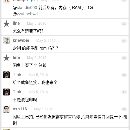
OP
12
@
standin000
前后都有，内存（ RAM ） 1G
@
zzutmebwd
line
May 5, 2016
13
怎么有运费了吗？
knewbie
May 5, 2016
14
定制 的能重刷 rom 吗？？
line
May 5, 2016
15
闲鱼上买了个 包邮
Tink
May 5, 2016
16
给个咸鱼链接，我也来个
Tink
May 5, 2016
17
不是说包邮吗
cxh116
May 5, 2016
18
闲鱼上已拍, 已经把发货需求留言给你了,麻烦查看并回复一下.谢
谢