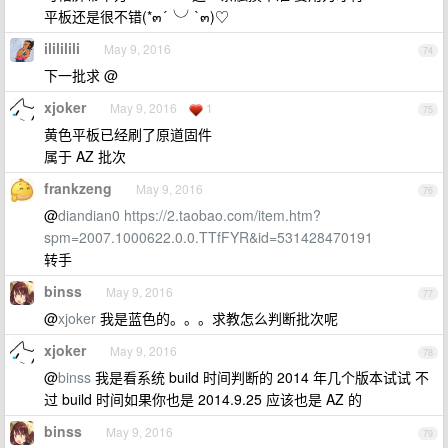
平板还是很不错(*๓´╰╯`๓)♡
ilililili
May 9, 2016
74
下一批求 @
xjoker
May 9, 2016
1
75
黄色平板已经刷了原道固件
属于 AZ 批次
frankzeng
May 9, 2016
76
@
diandian0
https://2.taobao.com/item.htm?
spm=2007.1000622.0.0.TTfFYR&id=531428470191
转手
binss
May 9, 2016
77
@
xjoker
我是蓝色的。。。求教怎么判断批次呢
xjoker
May 9, 2016
78
@
binss
我是看系统 build 时间判断的 2014 年几个版本试试 不
过 build 时间如果你也是 2014.9.25 应该也是 AZ 的
binss
May 9, 2016
79