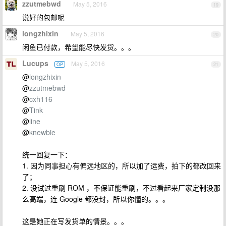
zzutmebwd
May 5, 2016
19
说好的包邮呢
longzhixin
May 5, 2016
20
闲鱼已付款，希望能尽快发货。。。
Lucups
May 5, 2016
OP
21
@
longzhixin
@
zzutmebwd
@
cxh116
@
Tink
@
line
@
knewbie
统一回复一下：
1. 因为同事担心有偏远地区的，所以加了运费，拍下的都改回来
了；
2. 没试过重刷 ROM ，不保证能重刷，不过看起来厂家定制没那
么高端，连 Google 都没封，所以你懂的。。。
这是她正在写发货单的情景。。。