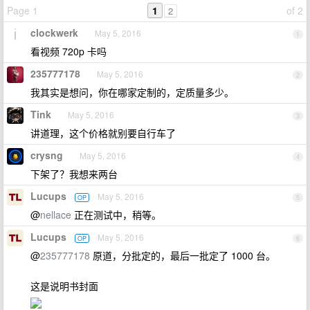
Page 1
1
of 2
2
clockwerk
May 5, 2016
1
看视频 720p 卡吗
235777178
May 5, 2016
2
我其实是想问，你在哪家定制的，定质量多少。
Tink
May 5, 2016
3
讲道理，这个价格就别要自行车了
crysng
May 5, 2016
4
下架了？我想来两台
Lucups
May 5, 2016
OP
5
@
nellace
正在测试中，稍等。
Lucups
May 5, 2016
OP
6
@
235777178
原道，分批定的，最后一批定了 1000 台。
这是说明书封面