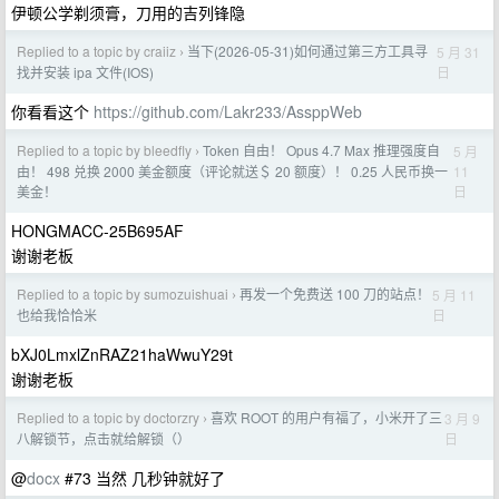
伊顿公学剃须膏，刀用的吉列锋隐
Replied to a topic by craiiz
当下(2026-05-31)如何通过第三方工具寻
5 月 31
›
日
找并安装 ipa 文件(IOS)
你看看这个
https://github.com/Lakr233/AssppWeb
Replied to a topic by bleedfly
Token 自由！ Opus 4.7 Max 推理强度自
5 月
›
11
由！ 498 兑换 2000 美金额度（评论就送＄ 20 额度）！ 0.25 人民币换一
日
美金！
HONGMACC-25B695AF
谢谢老板
Replied to a topic by sumozuishuai
再发一个免费送 100 刀的站点！
5 月 11
›
日
也给我恰恰米
bXJ0LmxlZnRAZ21haWwuY29t
谢谢老板
Replied to a topic by doctorzry
喜欢 ROOT 的用户有福了，小米开了三
3 月 9
›
日
八解锁节，点击就给解锁（）
@
docx
#73 当然 几秒钟就好了