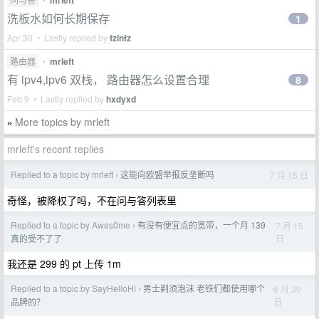
mrleft
洗板水如何长期保存
1
Apr 30 • Lastly replied by
fzinfz
路由器
•
mrleft
有 ipv4,ipv6 双栈， 路由器怎么设置合理
8
Feb 9 • Lastly replied by
hxdyxd
More topics by mrleft
»
mrleft's recent replies
Replied to a topic by mrleft
这能向欧盟举报反垄断吗
7 月 15 日
›
奇怪，被降权了吗，不在问与答列表里
Replied to a topic by Awes0me
有没有便宜点的宽带，一个月 139
7 月 15
›
日
真的受不了了
我还是 299 的 pt 上传 1m
Replied to a topic by SayHelloHi
男士剃须泡沫 老铁们都使用哪个
6 月 30
›
日
品牌的？