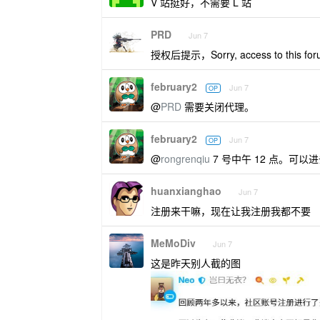
V 站挺好，不需要 L 站
PRD
Jun 7
授权后提示，Sorry, access to this forum 
february2
Jun 7
OP
@
PRD
需要关闭代理。
february2
Jun 7
OP
@
rongrenqiu
7 号中午 12 点。可
huanxianghao
Jun 7
注册来干嘛，现在让我注册我都不要
MeMoDiv
Jun 7
这是昨天别人截的图