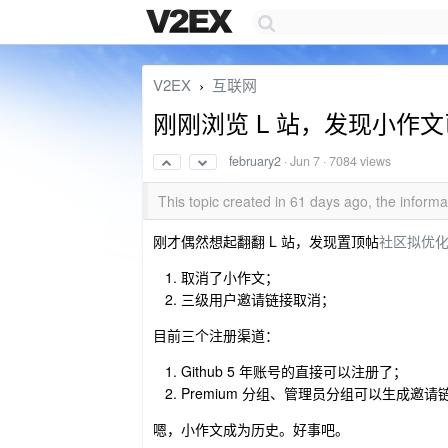
V2EX
互联网
›
刚刚浏览 L 站，发现小作
february2
·
Jun 7
· 7084 views
This topic created in 61 days ago, the infor
刚才偶然想起翻翻 L 站，发现置顶帖
社区拟优
取消了小作文；
三级用户邀请链接取消；
目前三个注册渠道：
Github 5 年账号的直接可以注册了；
Premium 分组、管理员分组可以生成邀请
嗯，小作文成为历史。好事吧。