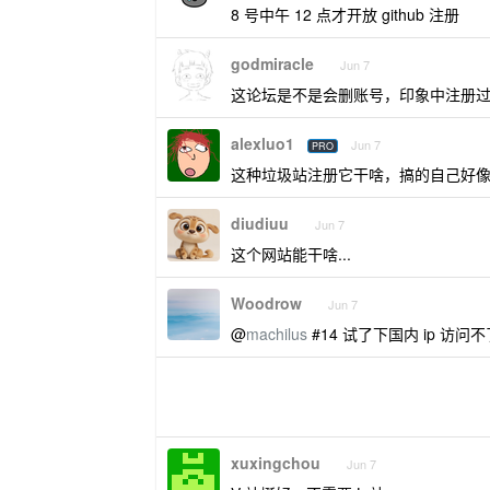
8 号中午 12 点才开放 github 注册
godmiracle
Jun 7
这论坛是不是会删账号，印象中注册过一个
alexluo1
Jun 7
PRO
这种垃圾站注册它干啥，搞的自己好
diudiuu
Jun 7
这个网站能干啥...
Woodrow
Jun 7
@
machilus
#14 试了下国内 ip 访问不
xuxingchou
Jun 7