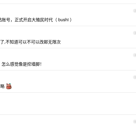
2
站账号，正式开启大殖民时代（ bushi ）
3
代注册了,不知道可以不可以改邮无限次
4
老号，怎么感觉像是挖墙脚！
5
策略
6