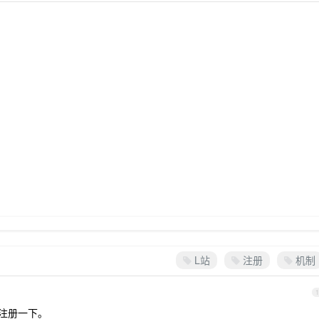
L站
注册
机制
1
去注册一下。