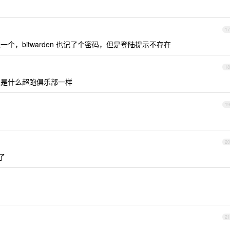
17
，bitwarden 也记了个密码，但是登陆提示不存在
18
像是什么超跑俱乐部一样
19
20
了
21