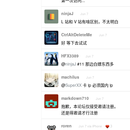
第一次访问...
ninjaJ
Jun 7
L 站和 V 站有啥区别，不太明白
CtrlAltDeleteMe
Jun 7
好 等下去试试
HFX3389
Jun 7
@
ninjaJ
#11 那边白嫖东西多
machilus
Jun 7
@
SuperXX
卡 ip 必须国内 ip
markdown710
Jun 7
抱歉，本论坛仅接受邀请注册。
还是得邀请才行注册
roren
3
Jun 7 via iPhone