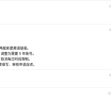
7
8
 不再能新建邀请链接。
渠道 调整为需要 5 年账号。
请渠道 取消每日时段限制。
再需要填写、审核申请自述。
9
10