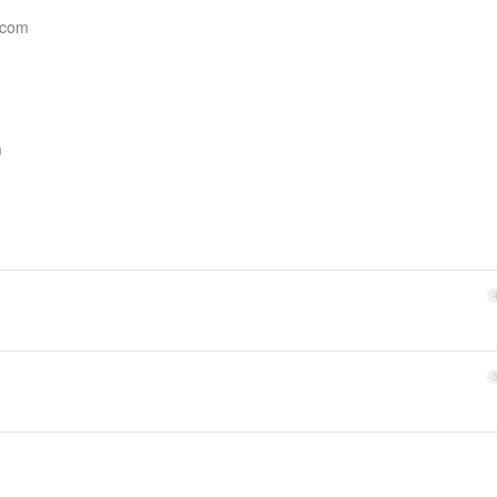
.com
m