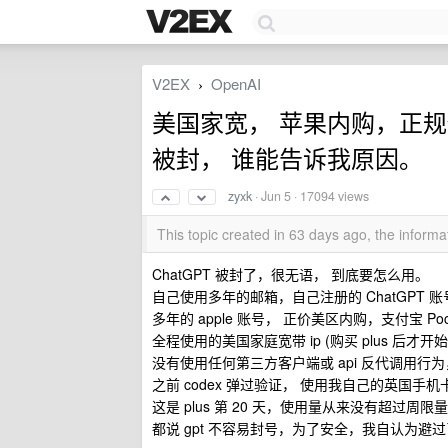
V2EX
OpenAI
›
美国家宽， 苹果内购，正规使
被封， 谁能告诉我原因。
zyxk
·
Jun 5
· 17094 views
This topic created in 63 days ago, the infor
ChatGPT 被封了，很无语， 到底要怎么用。
自己使用多年的邮箱，自己注册的 ChatGPT
多年的 apple 账号， 正价美区内购，支付宝 Poc
全程使用的美国家庭宽带 ip (购买 plus 后才
没有使用任何第三方客户端或 api 反代调用行为
之前 codex 弹过验证， 使用我自己的英国手
这是 plus 第 20 天，使用量从来没有超过周限
都说 gpt 不容易封号，为了安全，我自认为避