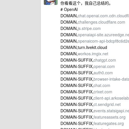
你看看这个，我自己总结的。
# OpenAI
DOMAIN,
chat.openai.com.cdn.cloudfl
DOMAIN,
challenges.cloudflare.com
DOMAIN,
js.stripe.com
DOMAIN,
openaiapi-site.azureedge.n
DOMAIN,
openaicom-api-bdcpf8c6d2e
DOMAIN,turn.livekit.cloud
DOMAIN,
workos.imgix.net
DOMAIN-SUFFIX,
chatgpt.com
DOMAIN-SUFFIX,
openai.com
DOMAIN-SUFFIX,
auth0.com
DOMAIN-SUFFIX,
browser-intake-da
DOMAIN-SUFFIX,
chat.com
DOMAIN-SUFFIX,
crixet.com
DOMAIN-SUFFIX,
client-api.arkosela
DOMAIN-SUFFIX,
ct.sendgrid.net
DOMAIN-SUFFIX,
events.statsigapi.n
DOMAIN-SUFFIX,
featureassets.org
DOMAIN-SUFFIX,
featuregates.org