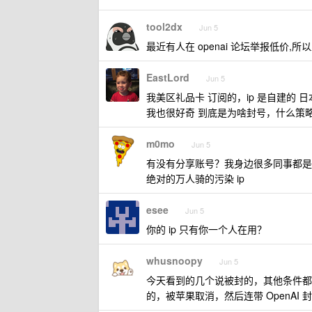
tool2dx
Jun 5
最近有人在 openai 论坛举报低价,
EastLord
Jun 5
我美区礼品卡 订阅的，ip 是自建的 日本
我也很好奇 到底是为啥封号，什么策
m0mo
Jun 5
有没有分享账号？我身边很多同事都是
绝对的万人骑的污染 ip
esee
Jun 5
你的 ip 只有你一个人在用？
whusnoopy
Jun 5
今天看到的几个说被封的，其他条件都
的，被苹果取消，然后连带 OpenAI 