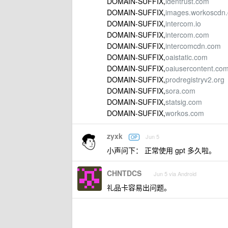
DOMAIN-SUFFIX,
identrust.com
DOMAIN-SUFFIX,
images.workoscdn
DOMAIN-SUFFIX,
intercom.io
DOMAIN-SUFFIX,
intercom.com
DOMAIN-SUFFIX,
intercomcdn.com
DOMAIN-SUFFIX,
oaistatic.com
DOMAIN-SUFFIX,
oaiusercontent.co
DOMAIN-SUFFIX,
prodregistryv2.org
DOMAIN-SUFFIX,
sora.com
DOMAIN-SUFFIX,
statsig.com
DOMAIN-SUFFIX,
workos.com
zyxk
Jun 5
OP
小声问下： 正常使用 gpt 多久啦。
CHNTDCS
Jun 5 via Android
礼品卡容易出问题。