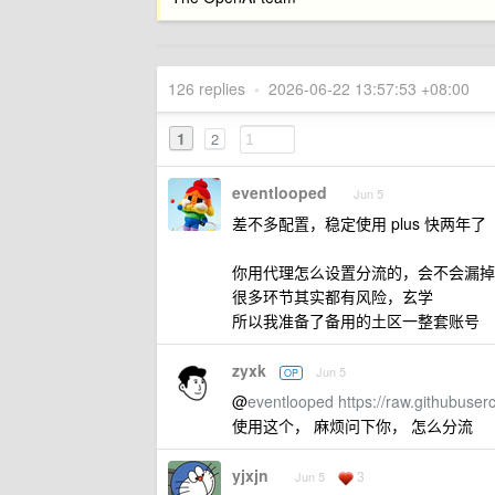
126 replies
•
2026-06-22 13:57:53 +08:00
1
2
eventlooped
Jun 5
差不多配置，稳定使用 plus 快两年了
你用代理怎么设置分流的，会不会漏掉
很多环节其实都有风险，玄学
所以我准备了备用的土区一整套账号
zyxk
Jun 5
OP
@
eventlooped
https://raw.githubuse
使用这个， 麻烦问下你， 怎么分流
yjxjn
3
Jun 5