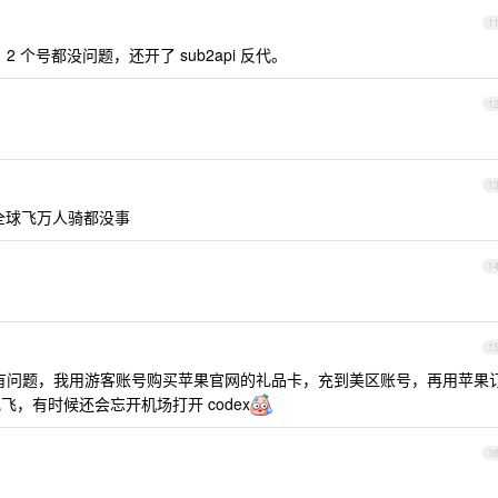
1
2 个号都没问题，还开了 sub2api 反代。
1
1
 全球飞万人骑都没事
1
1
有问题，我用游客账号购买苹果官网的礼品卡，充到美区账号，再用苹果
飞，有时候还会忘开机场打开 codex
1