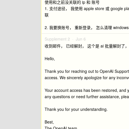
使用和之前没关联的 ip 和 账号
1. 支付途径， 我使用 apple store 或 g
联
2. 我要换账号， 重新登录， 怎么清理 wind
Supplement 2 ·
Jun 6
收到邮件， 已经解封， 这个是 ai 批量解封
Hello,
Thank you for reaching out to OpenAI Support
access. We sincerely apologize for any incon
Your account access has been restored, and y
any questions or need further assistance, plea
Thank you for your understanding.
Best,
The OpenAI team