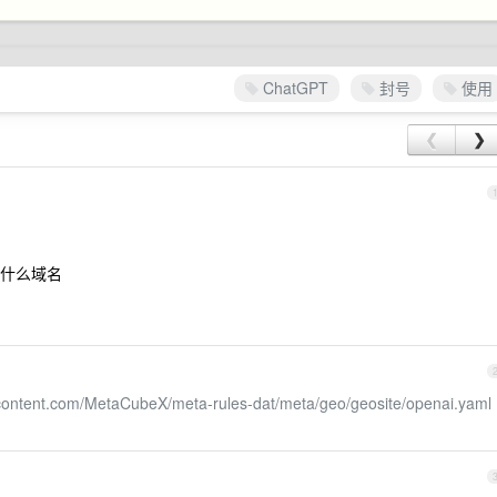
ChatGPT
封号
使用
❮
❯
什么域名
rcontent.com/MetaCubeX/meta-rules-dat/meta/geo/geosite/openai.yaml