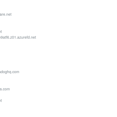
are.net
et
9atf6.z01.azurefd.net
tadoghq.com
bs.com
et