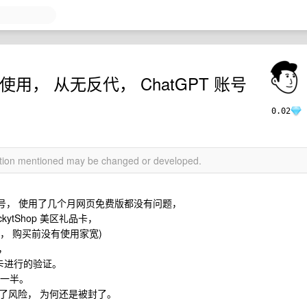
用， 从无反代， ChatGPT 账号
0.02
mation mentioned may be changed or developed.
 账号， 使用了几个月网页免费版都没有问题，
kytShop 美区礼品卡，
开始， 购买前没有使用家宽)
，
机卡进行的验证。
量一半。
过了风险， 为何还是被封了。