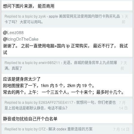
想问下图片来源， 能否商用
Replied to a topic by zyxk
apple 美国官网无法使用国内银行卡购买礼品
1 天
›
前
卡了吗？ 大家可以用吗。
@
Leez088
@
lcingOnTheCake
谢谢了。 之前一直使用电脑+国内 ip 正常购买， 最近不行了， 我试
试
Replied to a topic by erwin985211
无语，县城的健身房早上九点就爆
7 天
›
前
满。真服了
应该是健身房太少了
刚地图搜索了一下，1km 内 5 个，2km 内 19 个。
常去的两个，上午： 一个三五个人，一个十来个；最多时十几个。
Replied to a topic by E263AFF275EE4117
就想问一句，你们老婆也
7 月
›
14 日
是上班电话是都默认静音，电话不接么？
静音或勿扰给自己开个白名单
Replied to a topic by OTZ
解决 codex 重新连接的方案
7 月 14 日
›