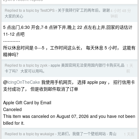
Replied to a topic by TestOPS
关于我转行矿工的两年后，谢谢
4 小时 48 分
›
钟前
大家的关心
5 点出门,6:30 开会,7-8 点钟下井,晚上 22 点左右上井,回家的话估计
11-12 点吧
-----------
所以休息时间是 0---5 ，工作时间这么长， 每天休息 5 小时， 这能有
精神吗？
Replied to a topic by zyxk
apple 美国官网无法使用国内银行卡购买礼品
1 天
›
前
卡了吗？ 大家可以用吗。
@
lcingOnTheCake
我使用手机网页， 选择 apple pay ， 招行信用卡
支付成功了， 但是收到邮件取消了订单
Apple Gift Card by Email
Canceled
This item was canceled on August 07, 2026 and you have not been
billed for it.
Replied to a topic by wukaige
兄弟们，我做了一个壁纸网站 - 青山
1 天前
›