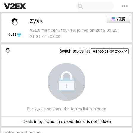
zyxk
打赏
V2EX member #193416, joined on 2016-09-25
0.02
21:04:41 +08:00
Switch topics list
Per zyxk's settings, the topics list is hidden
Deals
info, including closed deals, is not hidden
zyxk's recent replies