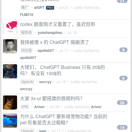
21
推广
•
aiGPT
•
Jul 22
• Lastly replied by
PRO
FLM210
codex 额度刚才又重置了，虽迟但到
程序员
•
yunshangzhou
•
Jul 18
我快被傻 x 的 ChatGPT 搞崩溃了
8
问与答
•
apollo007
•
Jul 17
• Lastly replied by
apollo007
大佬们， ChatGPT Business 只有 20$的
吗？ 有没有 100$的
6
OpenAI
•
ssccyy
•
Jul 18
• Lastly replied by
ssccyy
大家 3x-ui 都搭建的很顺利吗？
26
VPS
•
Ariver
•
Jul 28
• Lastly replied by
Ariver
为什么 ChatGPT 要新增宠物功能? 当前的
pet 形象是否太过粗糙?
14
OpenAI
•
iugo
•
Jul 17
• Lastly replied by