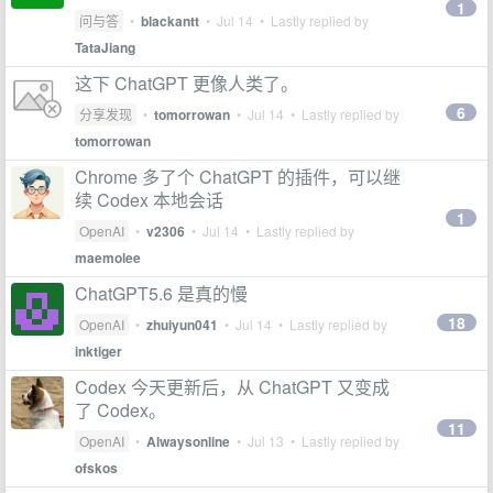
1
问与答
•
blackantt
•
Jul 14
• Lastly replied by
TataJiang
这下 ChatGPT 更像人类了。
6
分享发现
•
tomorrowan
•
Jul 14
• Lastly replied by
tomorrowan
Chrome 多了个 ChatGPT 的插件，可以继
续 Codex 本地会话
1
OpenAI
•
v2306
•
Jul 14
• Lastly replied by
maemolee
ChatGPT5.6 是真的慢
18
OpenAI
•
zhuiyun041
•
Jul 14
• Lastly replied by
inktiger
Codex 今天更新后，从 ChatGPT 又变成
了 Codex。
11
OpenAI
•
Alwaysonline
•
Jul 13
• Lastly replied by
ofskos