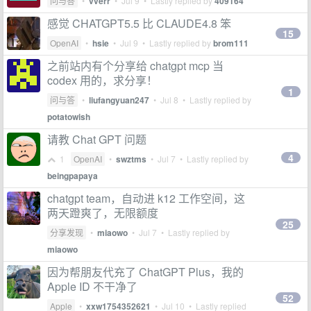
问与答
•
vverr
•
Jul 9
• Lastly replied by
409164
感觉 CHATGPT5.5 比 CLAUDE4.8 笨
15
OpenAI
•
hsie
•
Jul 9
• Lastly replied by
brom111
之前站内有个分享给 chatgpt mcp 当
codex 用的，求分享！
1
问与答
•
liufangyuan247
•
Jul 8
• Lastly replied by
potatowish
请教 Chat GPT 问题
4
1
OpenAI
•
swztms
•
Jul 7
• Lastly replied by
beingpapaya
chatgpt team，自动进 k12 工作空间，这
两天蹬爽了，无限额度
25
分享发现
•
miaowo
•
Jul 7
• Lastly replied by
miaowo
因为帮朋友代充了 ChatGPT Plus，我的
Apple ID 不干净了
52
Apple
•
xxw1754352621
•
Jul 10
• Lastly replied