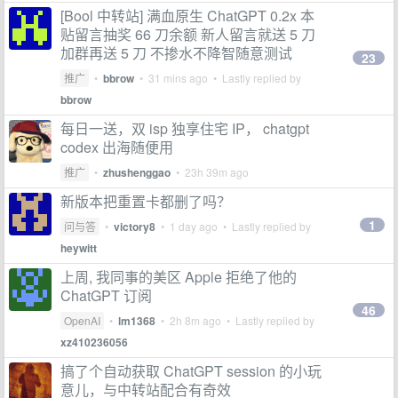
[Bool 中转站] 满血原生 ChatGPT 0.2x 本
贴留言抽奖 66 刀余额 新人留言就送 5 刀
加群再送 5 刀 不掺水不降智随意测试
23
推广
•
bbrow
•
31 mins ago
• Lastly replied by
bbrow
每日一送，双 isp 独享住宅 IP， chatgpt
codex 出海随便用
推广
•
zhushenggao
•
23h 39m ago
新版本把重置卡都删了吗？
1
问与答
•
victory8
•
1 day ago
• Lastly replied by
heywitt
上周, 我同事的美区 Apple 拒绝了他的
ChatGPT 订阅
46
OpenAI
•
lm1368
•
2h 8m ago
• Lastly replied by
xz410236056
搞了个自动获取 ChatGPT session 的小玩
意儿，与中转站配合有奇效