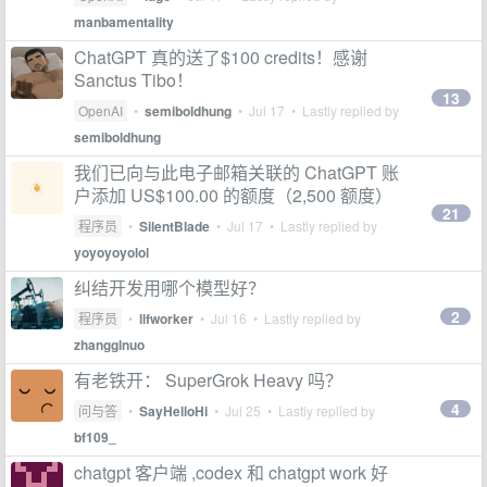
manbamentality
ChatGPT 真的送了$100 credits！感谢
Sanctus Tibo！
13
OpenAI
•
semiboldhung
•
Jul 17
• Lastly replied by
semiboldhung
我们已向与此电子邮箱关联的 ChatGPT 账
户添加 US$100.00 的额度（2,500 额度）
21
程序员
•
SilentBlade
•
Jul 17
• Lastly replied by
yoyoyoyolol
纠结开发用哪个模型好？
2
程序员
•
llfworker
•
Jul 16
• Lastly replied by
zhangglnuo
有老铁开： SuperGrok Heavy 吗？
4
问与答
•
SayHelloHi
•
Jul 25
• Lastly replied by
bf109_
chatgpt 客户端 ,codex 和 chatgpt work 好