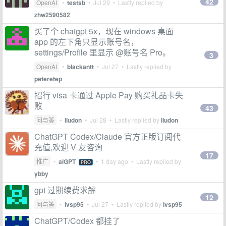
42
OpenAI
•
testsb
•
Jul 29
• Lastly replied by
zhw2590582
买了个 chatgpt 5x，现在 windows 桌面
app 的左下角只显示账号名，
settings/Profile 里显示 @账号名 Pro。
3
OpenAI
•
blackantt
•
Jul 27
• Lastly replied by
peteretep
招行 visa 卡通过 Apple Pay 购买礼品卡失
败
43
问与答
•
liudon
•
Jul 28
• Lastly replied by
liudon
ChatGPT Codex/Claude 官方正版订阅代
充值,欢迎 V 友咨询
17
推广
•
aiGPT
•
1 day ago
• Lastly replied by
PRO
ybby
gpt 过期续费求解
12
问与答
•
lvsp95
•
Jul 27
• Lastly replied by
lvsp95
ChatGPT/Codex 都挂了