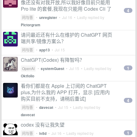
像还没有对我开放,所以我好像目前只能用
Pro lite 的套餐,我现在只能用 Codex Cli 了
4
问与答
•
unregister
•
Jul 16
• Lastly replied by
Pictorgram
请问最近还有什么在维护的 ChatGPT 网页
端共享/镜像方案么？
问与答
•
app13
•
Jul 15
ChatGPT(Codex) 有降智吗？
1
OpenAI
•
systemGuest
•
Jul 15
• Lastly replied by
Oktfolio
看你们都是在 Apple 上订阅的 ChatGPT
plus,为什么我的 APP 打开，显示 [应用内
购买目前不支持，请稍后重试]
4
问与答
•
davecat
•
Jul 15
• Lastly replied by
davecat
codex 没有让我失望
1
问与答
•
iv8d
•
Jul 16
• Lastly replied by