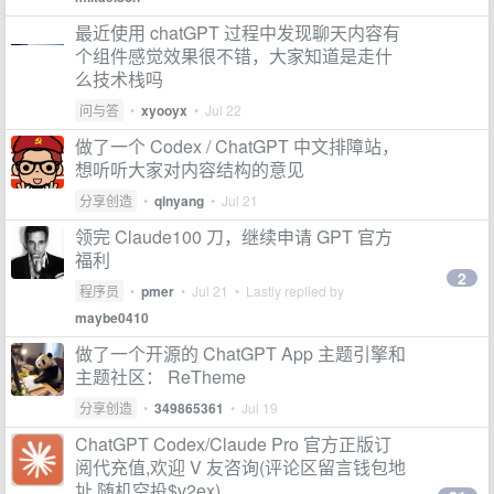
最近使用 chatGPT 过程中发现聊天内容有
个组件感觉效果很不错，大家知道是走什
么技术栈吗
问与答
•
xyooyx
•
Jul 22
做了一个 Codex / ChatGPT 中文排障站，
想听听大家对内容结构的意见
分享创造
•
qinyang
•
Jul 21
领完 Claude100 刀，继续申请 GPT 官方
福利
2
程序员
•
pmer
•
Jul 21
• Lastly replied by
maybe0410
做了一个开源的 ChatGPT App 主题引擎和
主题社区： ReTheme
分享创造
•
349865361
•
Jul 19
ChatGPT Codex/Claude Pro 官方正版订
阅代充值,欢迎 V 友咨询(评论区留言钱包地
址,随机空投$v2ex)