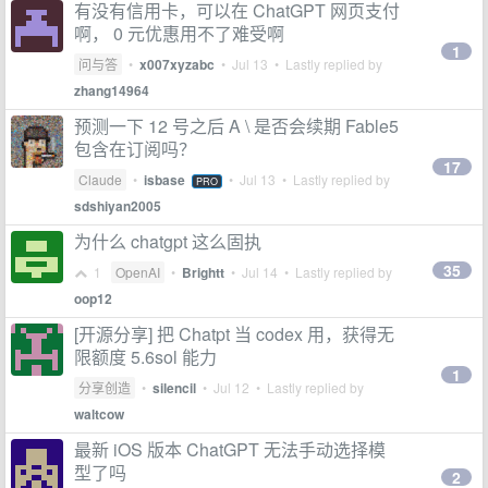
有没有信用卡，可以在 ChatGPT 网页支付
啊， 0 元优惠用不了难受啊
1
问与答
•
x007xyzabc
•
Jul 13
• Lastly replied by
zhang14964
预测一下 12 号之后 A \ 是否会续期 Fable5
包含在订阅吗？
17
Claude
•
isbase
•
Jul 13
• Lastly replied by
PRO
sdshiyan2005
为什么 chatgpt 这么固执
35
1
OpenAI
•
Brightt
•
Jul 14
• Lastly replied by
oop12
[开源分享] 把 Chatpt 当 codex 用，获得无
限额度 5.6sol 能力
1
分享创造
•
silencil
•
Jul 12
• Lastly replied by
waltcow
最新 iOS 版本 ChatGPT 无法手动选择模
型了吗
2