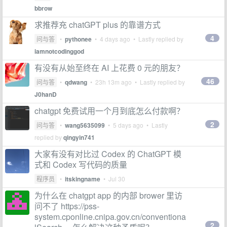
bbrow
求推荐充 chatGPT plus 的靠谱方式
4
问与答
•
pythonee
•
4 days ago
• Lastly replied by
iamnotcodinggod
有没有从始至终在 AI 上花费 0 元的朋友？
46
问与答
•
qdwang
•
23h 13m ago
• Lastly replied by
J0hanD
chatgpt 免费试用一个月到底怎么付款啊？
2
问与答
•
wang5635099
•
5 days ago
• Lastly
replied by
qingyin741
大家有没有对比过 Codex 的 ChatGPT 模
式和 Codex 写代码的质量
程序员
•
itskingname
•
Jul 30
为什么在 chatgpt app 的内部 brower 里访
问不了 https://pss-
system.cponline.cnipa.gov.cn/conventiona
2