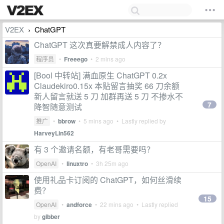
V2EX
ChatGPT
›
ChatGPT 这次真要解禁成人内容了？
程序员
•
Freeego
•
2 mins ago
[Bool 中转站] 满血原生 ChatGPT 0.2x
Claudekiro0.15x 本贴留言抽奖 66 刀余额
新人留言就送 5 刀 加群再送 5 刀 不掺水不
7
降智随意测试
推广
•
bbrow
•
5 mins ago
• Lastly replied by
HarveyLin562
有 3 个邀请名额，有老哥需要吗？
OpenAI
•
linuxtro
•
3h 25m ago
使用礼品卡订阅的 ChatGPT，如何丝滑续
费？
15
OpenAI
•
andforce
•
22 mins ago
• Lastly replied
by
gibber