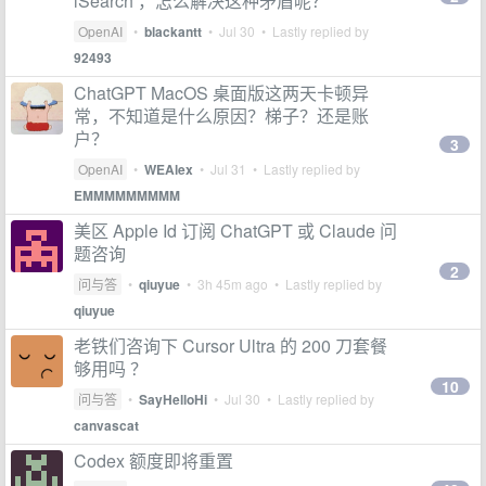
lSearch ，怎么解决这种矛盾呢？
OpenAI
•
blackantt
•
Jul 30
• Lastly replied by
92493
ChatGPT MacOS 桌面版这两天卡顿异
常，不知道是什么原因？梯子？还是账
户？
3
OpenAI
•
WEAlex
•
Jul 31
• Lastly replied by
EMMMMMMMMM
美区 Apple Id 订阅 ChatGPT 或 Claude 问
题咨询
2
问与答
•
qiuyue
•
3h 45m ago
• Lastly replied by
qiuyue
老铁们咨询下 Cursor Ultra 的 200 刀套餐
够用吗 ？
10
问与答
•
SayHelloHi
•
Jul 30
• Lastly replied by
canvascat
Codex 额度即将重置