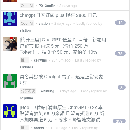
OpenAI
•
P013onEr
•
3 days ago
chatgpt 日区订阅 plus 现在 2860 日元
13
OpenAI
•
slation
•
2 days ago
• Lastly replied by
slation
[梅开三度] ChatGPT 低至 0.14 倍｜新老用
户留言 ID 再送 5 元（价值 250 万
Token）、抽 3 个 50 元，充值多 10%
75
推广
•
kelrvins
•
23h 6m ago
• Lastly replied by
andbars
莫名其妙被 Chatgpt 骂了，这是正常现象
吗？
8
分享发现
•
wniming
•
3 days ago
• Lastly replied by
neptuno
[Bool 中转站] 满血原生 ChatGPT 0.2x 本
贴留言抽奖 66 刀余额 且留言就送 5 刀 新
人加群再送 5 刀 不掺水不降智随意测试
259
推广
•
bbrow
•
21h 7m ago
• Lastly replied by