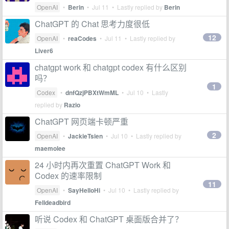
OpenAI
•
Berin
•
Jul 11
• Lastly replied by
Berin
ChatGPT 的 Chat 思考力度很低
12
OpenAI
•
reaCodes
•
Jul 11
• Lastly replied by
Liver6
chatgpt work 和 chatgpt codex 有什么区别
吗？
1
Codex
•
dnfQzjPBXtWmML
•
Jul 10
• Lastly
replied by
Razio
ChatGPT 网页端卡顿严重
2
OpenAI
•
JackieTsien
•
Jul 10
• Lastly replied by
maemolee
24 小时内再次重置 ChatGPT Work 和
Codex 的速率限制
11
OpenAI
•
SayHelloHi
•
Jul 10
• Lastly replied by
Felldeadbird
听说 Codex 和 ChatGPT 桌面版合并了？