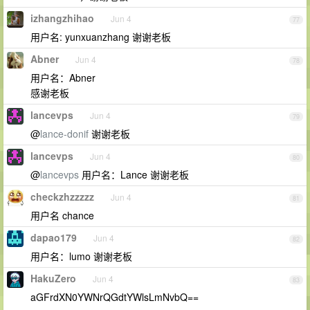
izhangzhihao
Jun 4
77
用户名: yunxuanzhang 谢谢老板
Abner
Jun 4
78
用户名：Abner
感谢老板
lancevps
Jun 4
79
@
lance-donif
谢谢老板
lancevps
Jun 4
80
@
lancevps
用户名：Lance 谢谢老板
checkzhzzzzz
Jun 4
81
用户名 chance
dapao179
Jun 4
82
用户名：lumo 谢谢老板
HakuZero
Jun 4
83
aGFrdXN0YWNrQGdtYWlsLmNvbQ==