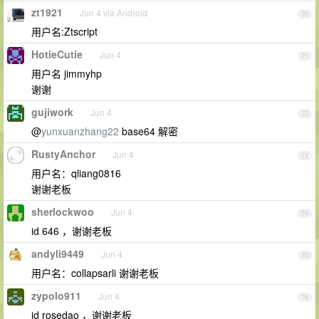
zt1921
Jun 4 via Android
70
用户名:Ztscript
HotieCutie
Jun 4
71
用户名 jimmyhp
谢谢
gujiwork
Jun 4
72
@
yunxuanzhang22
base64 解密
RustyAnchor
Jun 4
73
用户名：qliang0816
谢谢老板
sherlockwoo
Jun 4
74
id 646 ，谢谢老板
andyli9449
Jun 4
75
用户名：collapsarli 谢谢老板
zypolo911
Jun 4
76
id rosedao ，谢谢老板