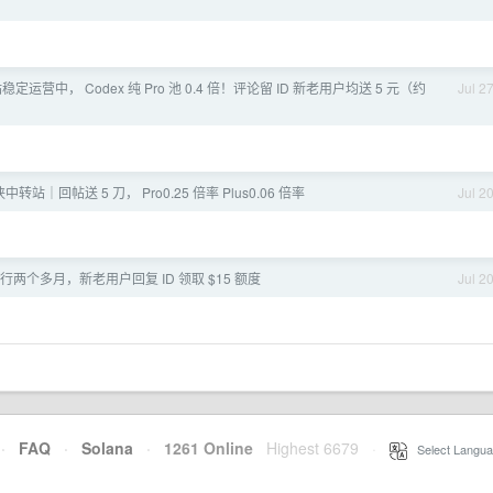
稳定运营中， Codex 纯 Pro 池 0.4 倍！评论留 ID 新老用户均送 5 元（约
Jul 2
 侠中转站｜回帖送 5 刀， Pro0.25 倍率 Plus0.06 倍率
Jul 2
稳定运行两个多月，新老用户回复 ID 领取 $15 额度
Jul 2
·
FAQ
·
Solana
·
1261 Online
Highest 6679
·
Select Langua