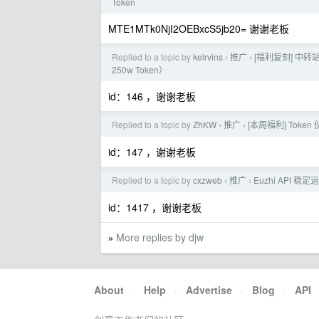
Token
MTE1MTk0NjI2OEBxcS5jb20= 谢谢老板
Replied to a topic by
kelrvins
推广
[福利复刻] 中转站
›
›
250w Token）
id：146 ，谢谢老板
Replied to a topic by
ZhKW
推广
[本周福利] Token
›
›
id：147 ，谢谢老板
Replied to a topic by
cxzweb
推广
Euzhi API 
›
›
id：1417 ，谢谢老板
More replies by djw
»
About
·
Help
·
Advertise
·
Blog
·
API