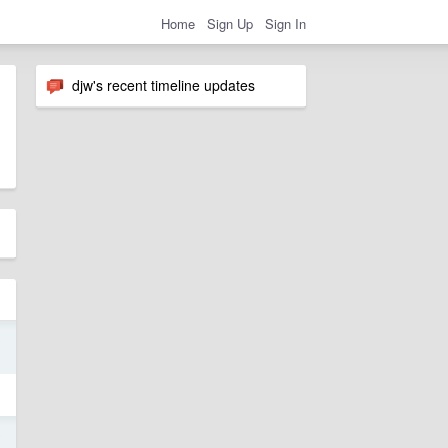
Home
Sign Up
Sign In
djw's recent timeline updates
o
o