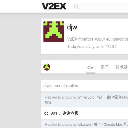
djw
V2EX member #328148, joined on
Today's activity rank
17431
djw
提问
技术话
djw's recent replies
Replied to a topic by
WinterLord
推广
[限时福利]H
›
›
额度
id：991 ，谢谢老板
Replied to a topic by
leikaiwei
推广
Claude Max 号
›
›