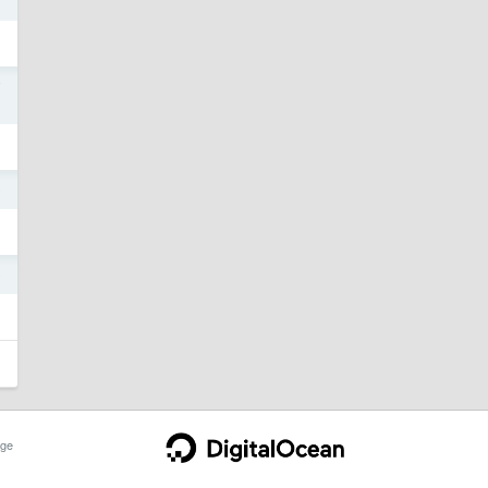
7
0
0
ge