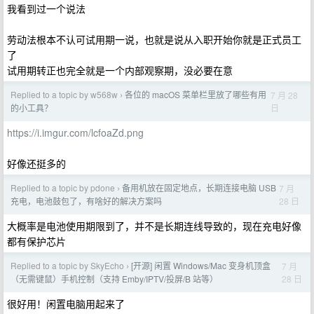
我看到过一个说法
劳动法根本不认可试用期一说，也就是说从入职开始你就是正式员工
了
试用期转正也完全就是一个内部观察期，没必要在意
Replied to a topic by w568w
各位的 macOS 菜单栏里放了哪些有用
7 月 28
›
日
的小工具？
https://i.imgur.com/lcfoaZd.png
好像还挺多的
Replied to a topic by pdone
备用机放在固定地点，长期连接电脑 USB
7 月
›
28 日
充电，电池鼓包了，有啥好的解决方案吗
大概率是电池使用期限到了，并不是长期连线导致的，现在充电好像
都有保护芯片
Replied to a topic by SkyEcho
[开源] 闲置 Windows/Mac 变身机顶盒
7 月
›
28 日
（无需键鼠）手机控制（支持 Emby/IPTV/投屏/B 站等）
很好用！闲置电脑用起来了