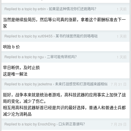
Replied to a topic by erbin
如果是这种情况你们还跑路吗？
1 天前
›
当然是继续投简历，然后等公司真的涨薪，拿着这个薪酬标准去下一
家
Replied to a topic by xut09455
某书约球居然能约到咯咯哒
1 天前
›
哄抬 b 价
Replied to a topic by ngu
二审可能有转机吗？
1 天前
›
早日断供，及时止损
这是唯一解法
Replied to a topic by jacketma
未来打战感觉和打游戏越来越相似
7 月 31 日
›
挺好，战争本来就是统治者游戏，高科技武器的应用事实上加快了战
局的变化，减少了伤亡。
相互用高科技武器斩首已经是共识的最好选择，普通人和普通士兵都
减少沦为消耗品
Replied to a topic by EnochDing
口头转正靠谱吗？
7 月 29 日
›