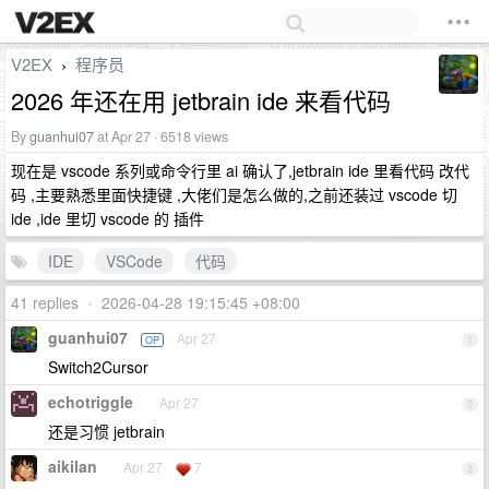
V2EX
程序员
›
2026 年还在用 jetbrain ide 来看代码
By
guanhui07
at Apr 27 · 6518 views
现在是 vscode 系列或命令行里 ai 确认了,jetbrain ide 里看代码 改代
码 ,主要熟悉里面快捷键 ,大佬们是怎么做的,之前还装过 vscode 切
ide ,ide 里切 vscode 的 插件
IDE
VSCode
代码
41 replies
•
2026-04-28 19:15:45 +08:00
guanhui07
Apr 27
OP
1
Switch2Cursor
echotriggle
Apr 27
2
还是习惯 jetbrain
aikilan
Apr 27
7
3