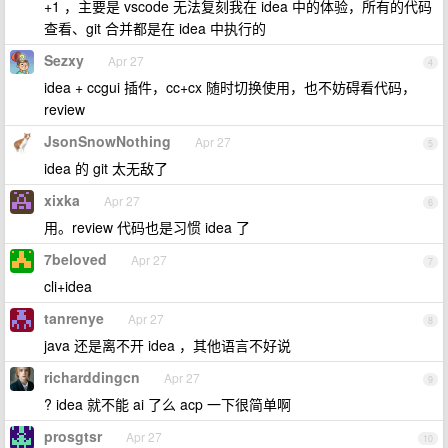
+1 ，主要是 vscode 无法复刻我在 idea 中的体验，所有的代码
查看、git 合并都是在 idea 中执行的
Sezxy
Apr 27
4
idea + ccgui 插件，cc+cx 随时切换使用，也不妨碍看代码，
review
JsonSnowNothing
Apr 27
5
idea 的 git 太无敌了
xixka
Apr 27
6
用。review 代码也是习惯 idea 了
7beloved
Apr 27
7
cli+idea
tanrenye
Apr 27
8
java 还是离不开 idea ，其他语言不好说
richarddingcn
Apr 27
9
? idea 就不能 ai 了么 acp 一下很简单啊
prosgtsr
Apr 27
10