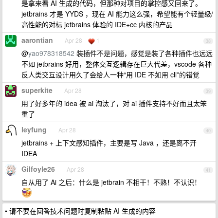
是拿来看 AI 生成的代码，但那种对项目的掌控感又回来了。
jetbrains 才是 YYDS ，现在 AI 能力这么强，希望能有个轻量级/
高性能的对标 jetbrains 体验的 IDE+cc 内核的产品
aarontian
Apr 28
1
38
@
yao978318542
装插件不是问题，感觉是装了各种插件也远远
不如 jetbrains 好用，整体交互逻辑存在巨大代差，vscode 各种
反人类交互设计用久了会给人一种“用 IDE 不如用 cli”的错觉
superkite
Apr 28
39
用了好多年的 idea 被 ai 淘汰了，对 ai 插件支持不好而且太笨
重了
leyfung
Apr 28
40
jetbrains + 上下文感知插件，主要是写 Java ，还是离不开
IDEA
Gilfoyle26
Apr 28
41
自从用了 Ai 之后：什么是 jetbrain 不相干！不熟！不认识！
• 请不要在回答技术问题时复制粘贴 AI 生成的内容