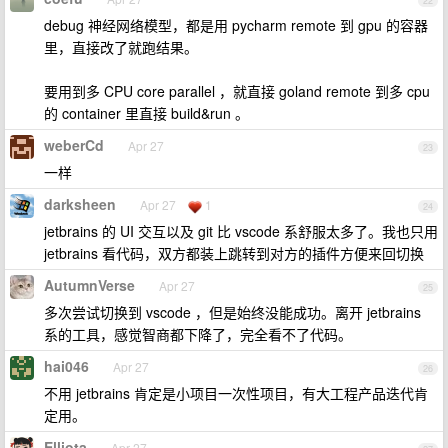
22
debug 神经网络模型，都是用 pycharm remote 到 gpu 的容器
里，直接改了就跑结果。
要用到多 CPU core parallel ，就直接 goland remote 到多 cpu
的 container 里直接 build&run 。
weberCd
Apr 27
23
一样
darksheen
Apr 27
1
24
jetbrains 的 UI 交互以及 git 比 vscode 系舒服太多了。我也只用
jetbrains 看代码，双方都装上跳转到对方的插件方便来回切换
AutumnVerse
Apr 27
25
多次尝试切换到 vscode ，但是始终没能成功。离开 jetbrains
系的工具，感觉智商都下降了，完全看不了代码。
hai046
Apr 27
26
不用 jetbrains 肯定是小项目一次性项目，有大工程产品迭代肯
定用。
Elliota
Apr 27