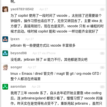
啊。
yao978318542
Apr 27
33
为了 copilot 使用了一段时间了 vscode ，太别扭了还需要装个
钟插件，操作习惯也适应不了，无奈又转回去了，主要 idea 太
方便了，直接用就行，现在也是双开，vscode 只有 ai 编程的时
候才启动。啥时候 copilot 能和 vscode 一样功能齐全就好了
lpxxn
Apr 27
34
jetbrain 有一些便捷方式比 vscode 丰富很多
beyond98
Apr 27 via iPhone
35
没毛病，jetbrain 除了 ai 能力不行，其他都是顶尖吧
songer
Apr 27
36
tmux + Emacs / dired 管文件 / magit 管 git / org-mode GTD /
整个人都活在终端里
aarontian
Apr 28
37
我用了三年 vscode 系了，自从去年初开始主要靠 vibe coding
后，连 jetbrains/goland 都很少看了，慢慢习惯了 vscode 的操
作，昨天实在是觉得有点受不了，重新用起 jetbrains ，虽然只