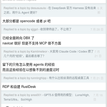
Replied to a topic by desususula
在 DeepSeek 官方 Harness 没有出来
6 天
›
前
之前，用什么 Agent 更好？
大部分都是 opencode 或者 pi 吧
Replied to a topic by sjjgpt
收到律师函了，不让用了
7 月 28 日
›
已经全面转向 DBX 了
navicat 很好 但是不支持 MCP 很不方面
Replied to a topic by Kamiimeteor
大家用 Claude Code / Codex 攒了
7 月
›
21 日
几个月的"经验"，最后都去哪了？
留下的只有怎么使用 agents 的经验
而且这些经验在以想象不到的速度过时
Replied to a topic by runninghipp
有什么比较丝滑的远程桌面工具
7 月 21 日
›
RDP 和自建 RustDesk
Replied to a topic by ares001
GPT5.6 值得用的模型： Luna/High,
7 月 16
›
日
Terra/Ultra， Sol/High