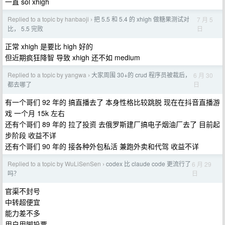
一直 sol xhigh
Replied to a topic by hanbaoji
把 5.5 和 5.4 的 xhigh 做糖果测试对
7 月 5
›
日
比， 5.5 完败
正常 xhigh 是要比 high 好的
但近期疯狂降智 导致 xhigh 还不如 medium
Replied to a topic by yangwa
大家周围 30+的 crud 程序员被裁后，
6 月 30
›
日
都去哪了
有一个哥们 92 年的 搞直播去了 本身性格比较跳脱 现在在抖音直播游
戏 一个月 15k 左右
还有个哥们 89 年的 拉了投资 去俄罗斯建厂搞电子烟油厂去了 目前起
步阶段 收益不详
还有个哥们 90 年的 接各种外包私活 兼跑外卖和代驾 收益不详
Replied to a topic by WuLiSenSen
codex 比 claude code 更流行了
6 月 29
›
日
吗？
官渠不封号
中转超便宜
能力差不多
用户用脚投票