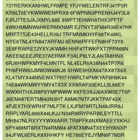
737RERKKANHWLFRMPE YFJYWELENTRFJ47P3R
KR6LT6EYKWWWENPRX8 6FWPNN3PRENHJ4Y3L8
FJRJ7TE3JAJXMYL88E 8WPT7EHWH8THX3PFTF
4WKHMMNW6HKERMXNMR EJTNYT3FM4R36E47HK
MRFT7TJE43HELLR38J TRFMNMKHYF68TK48KL
NYE6TNL4YN847ARFMJ 6ENN6PFFEFN8HF73Y6
3E8FRWRE7JYXYJKWMH HHF47TWKPXT7PPA68N
AKEE6EEEJRE37AERMA F3ALP8LYJLANTA8HNX
6RJ6HWPKMYF4LMNTFL NL4ELR6A38N44TP7R6
PH6FHW63JMW3W46KJ8 XHWE6HXA647AX87X6X
KL4TMYX44NNEWXTPH7 HWRLT4PMKYAF6H8K44
74E84WKMWYYMY4TX3X XX8RAF33EKLL3L68EY
WWXHTHXJ38P6YMPWWW XKFE3XJJ6AXW3E7T6P
J6EM487ERTM643N3HT A8M67NTFJKKTPAF43X
4PJEXTHXWRHF7MLFTK LXJFM78RTLN48JRR8J
RRPLYARL666X44LKJJ N34RWRYPARWLEYTTLL
MH847NLRXYYYWX6ARR TR8PFK6NXMAEEYXKHJ
6PY488MT6RXTN4RMW4 4FATXMN4TXEEHYANXP
84JFWL6ERLK8XHHKFY HE786EYEJYMN6F7M3R