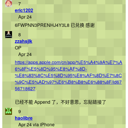
7
eric1202
Apr 24
6FWPNN3PRENHJ4Y3L8 已兑换 感谢
8
zzahsjlk
OP
Apr 24
https://apps.apple.com/cn/app/%E5%A4%9A%E7%A
6%8F%E5%8D%95%E8%AF%8D-
%E8%83%8C%E5%8D%95%E8%AF%8D%E7%8C
%9C%E5%AD%97%E6%B8%B8%E6%88%8F/id67
56718627
已经不能 Append 了，不好意思，忘贴链接了
9
haolibre
Apr 24 via iPhone