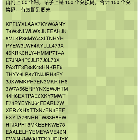
再附上 50 个吧，帖子上是 100 个兑换码，合计 150 个兑
换码，有效期到周末
KPFLYXLAAX7KYW6ANY
T4W3NLWLWXJKEEAHJK
6MLKP36MYA43LTNHYH
PYEW3LWF4KYLLL473X
46KRK3HLY4HMMP7T4A
E7JNA4P3JLR7J8L73X
PA3TF3F88K48HNKRF6
THYY6LP87TNJJRH3FY
3JXWMKPH7EN3MKRTH6
3W7A66ERPYNXEWJHTM
44H6EXTPAE6XKY7MWT
F74PYEYNJ64FEARL7W
XER7XHXTT3N7EN4FEF
FXYTA76NRRTW83R8FW
HTJXPFT8MKEEFKWE78
EAALELHYEMEYAME46N
EW8NKMWALTFK3HEHYK