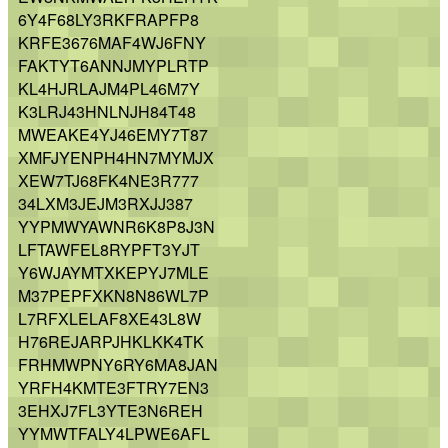
6Y4F68LY3RKFRAPFP8
KRFE3676MAF4WJ6FNY
FAKTYT6ANNJMYPLRTP
KL4HJRLAJM4PL46M7Y
K3LRJ43HNLNJH84T48
MWEAKE4YJ46EMY7T87
XMFJYENPH4HN7MYMJX
XEW7TJ68FK4NE3R777
34LXM3JEJM3RXJJ387
YYPMWYAWNR6K8P8J3N
LFTAWFEL8RYPFT3YJT
Y6WJAYMTXKEPYJ7MLE
M37PEPFXKN8N86WL7P
L7RFXLELAF8XE43L8W
H76REJARPJHKLKK4TK
FRHMWPNY6RY6MA8JAN
YRFH4KMTE3FTRY7EN3
3EHXJ7FL3YTE3N6REH
YYMWTFALY4LPWE6AFL