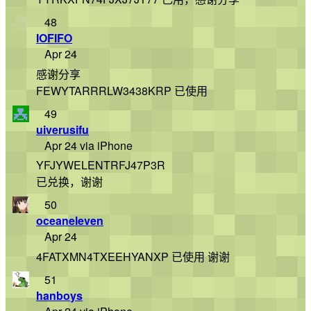
48
IOFIFO
Apr 24
感谢分享
FEWYTARRRLW3438KRP 已使用
49
uiverusifu
Apr 24 via iPhone
YFJYWELENTRFJ47P3R
已兑换，谢谢
50
oceaneleven
Apr 24
4FATXMN4TXEEHYANXP 已使用 谢谢
51
hanboys