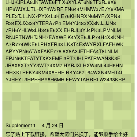
LHJKJRLA8JKTAWE6FT X6XYLAT6N8TF3RJ8X8
HP6WJXJJTLHXF4W3RF FN644MHMW37E7Y8KMA
PLE3TJLLNX7PYX4L3K E76KHNRXN6MYF7XPN8
R34EXJX334YTERA7P4 EM4YJ483XX8NJJJJN8
7PH6YHLW8LH346E6XX EHRJL3YJ4PK3LPMNLM
RNJPTNWHTJNH7EAXWF K4YXE6JLP74H4X8KNH
A7R774WKE6LPHXFR43 LK8T4E8WYRXLFAFHWK
APYYPN6ATAXFAKF778 8X8A3JFTHFA4T8LNLM
EPJN6KTFATYTXK3EME 3PT7JHLPATRWAN8K3F
JR8X6XT7YY3WT74XM7 HYRJXLHXW4NL44H6HN
HHXKLPFKY4KM4X8FHE RKY467T64WXN4MHT4L
YJHFYT3HPFHPY8H6MH FEWYTARRRLW3438KRP
Supplement 1 · 4 月 24 日
忘了贴上下载链接，希望大佬们兑换了，能够顺手给个好