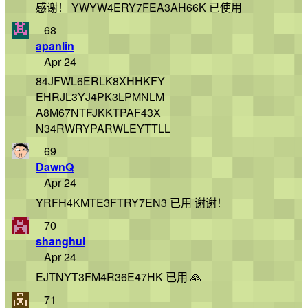
感谢！ YWYW4ERY7FEA3AH66K 已使用
68
apanlin
Apr 24
84JFWL6ERLK8XHHKFY
EHRJL3YJ4PK3LPMNLM
A8M67NTFJKKTPAF43X
N34RWRYPARWLEYTTLL
69
DawnQ
Apr 24
YRFH4KMTE3FTRY7EN3 已用 谢谢！
70
shanghui
Apr 24
EJTNYT3FM4R36E47HK 已用 🙏
71