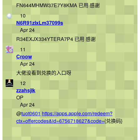
FN644MHMW37E7Y8KMA 已用 感谢
10
N6R91zIxLm37099s
Apr 24
R34EXJX334YTERA7P4 已用 感谢
11
Croow
Apr 24
大佬没看到兑换的入口呀
12
zzahsjlk
OP
Apr 24
@
tuot0601
https://apps.apple.com/redeem?
ctx=offercodes&id=6756718627&code=
{兑换码}