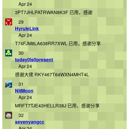
Apr 24
3PT7JHLPATRWAN8K3F 已用，感谢
29
HyruleLink
Apr 24
T74FJM8LA638RR7XWL 已用，感谢分享
30
today0is0present
Apr 24
感谢大佬 RKY467T64WXN4MHT4L
31
NitMoon
Apr 24
MRFT7TJE43HELLR38J 已用，感谢分享
32
sevenyangcc
Apr 24