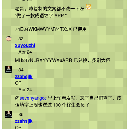
老哥，咋复制的文案都不改一下呀
“做了一款成语填字 APP ”
74E84WKMWYYMY4TX3X 已使用
33
xuyouzhi
Apr 24
MH847NLRXYYYWX6ARR 已兑换，多谢大佬
34
zzahsjlk
OP
Apr 24
@
sevenyangcc
早上忙着发帖，忘了自己审查了，成
语填字上周也送过 100 个终生会员了
35
zzahsjlk
OP