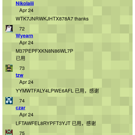
Nikolaiii
Apr 24
WTK7JNRWKJHTX878A7 thanks
72
Wyearn
Apr 24
M37PEPFXKN8N86WL7P
已用
73
tzw
Apr 24
YYMWTFALY4LPWE6AFL 已用，感谢
74
czar
Apr 24
LFTAWFEL8RYPFT3YJT 已用，感谢
75