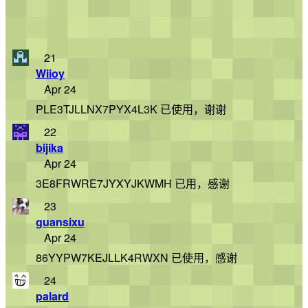
21
Wiioy
Apr 24
PLE3TJLLNX7PYX4L3K 已使用，谢谢
22
bijika
Apr 24
3E8FRWRE7JYXYJKWMH 已用，感谢
23
guansixu
Apr 24
86YYPW7KEJLLK4RWXN 已使用，感谢
24
palard