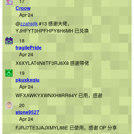
17
Croow
Apr 24
@
zzahsjlk
#13 感谢大佬，
YJHFYT3HPFHPY8H6MH 已兑换
18
fragilePride
Apr 24
X6XYLAT6N8TF3RJ8X8 感谢带佬
19
pkuxkxqiu
Apr 24
WFXAWKYXWNXH8RR64Y 已用，感谢
20
stone9527
Apr 24
FJRJ7TE3JAJXMYL88E 已使用，感谢 OP 分享