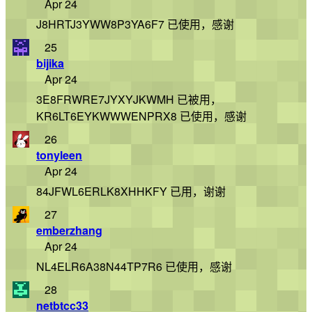
Apr 24
J8HRTJ3YWW8P3YA6F7 已使用，感谢
25
bijika
Apr 24
3E8FRWRE7JYXYJKWMH 已被用，
KR6LT6EYKWWWENPRX8 已使用，感谢
26
tonyleen
Apr 24
84JFWL6ERLK8XHHKFY 已用，谢谢
27
emberzhang
Apr 24
NL4ELR6A38N44TP7R6 已使用，感谢
28
netbtcc33