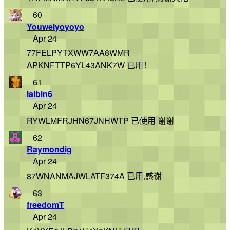
60
Youweiyoyoyo
Apr 24
77FELPYTXWW7AA8WMR
APKNFTTP6YL43ANK7W 已用！
61
laibin6
Apr 24
RYWLMFRJHN67JNHWTP 已使用 谢谢
62
Raymondig
Apr 24
87WNANMAJWLATF374A 已用,感谢
63
freedomT
Apr 24