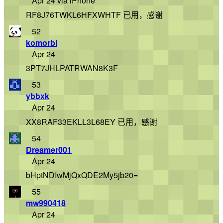
Apr 24 via iPhone
RF8J76TWKL6HFXWHTF 已用，感谢
52
komorbi
Apr 24
3PT7JHLPATRWAN8K3F
53
ybbxk
Apr 24
XX8RAF33EKLL3L68EY 已用，感谢
54
Dreamer001
Apr 24
bHptNDIwMjQxQDE2My5jb20=
55
mw990418
Apr 24