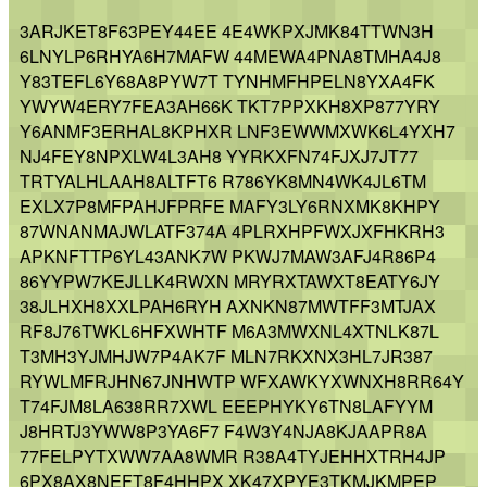
3ARJKET8F63PEY44EE 4E4WKPXJMK84TTWN3H
6LNYLP6RHYA6H7MAFW 44MEWA4PNA8TMHA4J8
Y83TEFL6Y68A8PYW7T TYNHMFHPELN8YXA4FK
YWYW4ERY7FEA3AH66K TKT7PPXKH8XP877YRY
Y6ANMF3ERHAL8KPHXR LNF3EWWMXWK6L4YXH7
NJ4FEY8NPXLW4L3AH8 YYRKXFN74FJXJ7JT77
TRTYALHLAAH8ALTFT6 R786YK8MN4WK4JL6TM
EXLX7P8MFPAHJFPRFE MAFY3LY6RNXMK8KHPY
87WNANMAJWLATF374A 4PLRXHPFWXJXFHKRH3
APKNFTTP6YL43ANK7W PKWJ7MAW3AFJ4R86P4
86YYPW7KEJLLK4RWXN MRYRXTAWXT8EATY6JY
38JLHXH8XXLPAH6RYH AXNKN87MWTFF3MTJAX
RF8J76TWKL6HFXWHTF M6A3MWXNL4XTNLK87L
T3MH3YJMHJW7P4AK7F MLN7RKXNX3HL7JR387
RYWLMFRJHN67JNHWTP WFXAWKYXWNXH8RR64Y
T74FJM8LA638RR7XWL EEEPHYKY6TN8LAFYYM
J8HRTJ3YWW8P3YA6F7 F4W3Y4NJA8KJAAPR8A
77FELPYTXWW7AA8WMR R38A4TYJEHHXTRH4JP
6PX8AX8NEFT8F4HHPX XK47XPYE3TKMJKMPEP