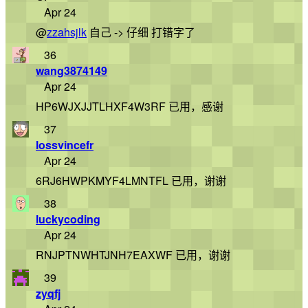
Apr 24
@
zzahsjlk
自己 -> 仔细 打错字了
36
wang3874149
Apr 24
HP6WJXJJTLHXF4W3RF 已用，感谢
37
lossvincefr
Apr 24
6RJ6HWPKMYF4LMNTFL 已用，谢谢
38
luckycoding
Apr 24
RNJPTNWHTJNH7EAXWF 已用，谢谢
39
zyqfj