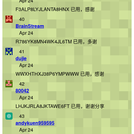
Apr 24
F3ALP8LYJLANTA8HNX 已用，感谢
40
BrainStream
Apr 24
R786YK8MN4WK4JL6TM 已用，多谢
41
dujie
Apr 24
WWXHTHXJ38P6YMPWWW 已用，感谢
42
80042
Apr 24
LHJKJRLA8JKTAWE6FT 已用，谢谢分享
43
andykuen959595
Apr 24