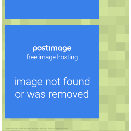
========================