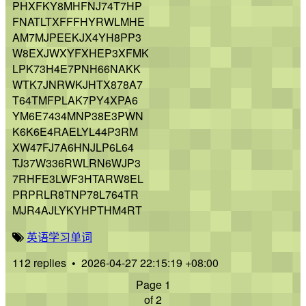
PHXFKY8MHFNJ74T7HP
FNATLTXFFFHYRWLMHE
AM7MJPEEKJX4YH8PP3
W8EXJWXYFXHEP3XFMK
LPK73H4E7PNH66NAKK
WTK7JNRWKJHTX878A7
T64TMFPLAK7PY4XPA6
YM6E7434MNP38E3PWN
K6K6E4RAELYL44P3RM
XW47FJ7A6HNJLP6L64
TJ37W336RWLRN6WJP3
7RHFE3LWF3HTARW8EL
PRPRLR8TNP78L764TR
MJR4AJLYKYHPTHM4RT
英语
学习
单词
112 replies
•
2026-04-27 22:15:19 +08:00
Page 1
of 2