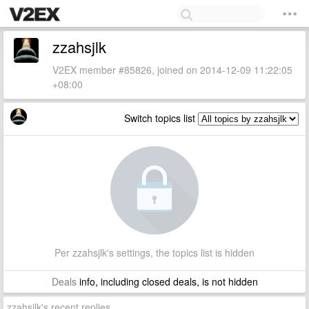
zzahsjlk
V2EX member #85826, joined on 2014-12-09 11:22:05
+08:00
Switch topics list
Per zzahsjlk's settings, the topics list is hidden
Deals
info, including closed deals, is not hidden
zzahsjlk's recent replies