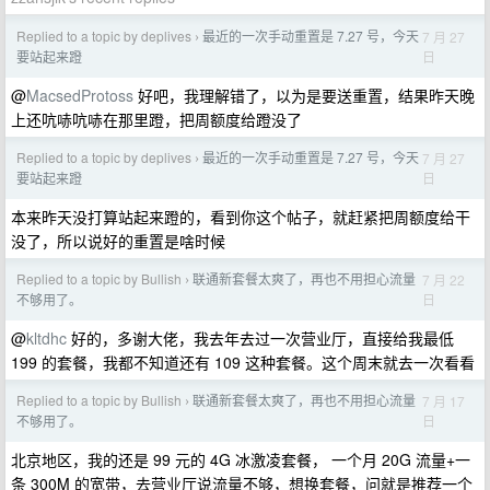
Replied to a topic by deplives
最近的一次手动重置是 7.27 号，今天
7 月 27
›
日
要站起来蹬
@
MacsedProtoss
好吧，我理解错了，以为是要送重置，结果昨天晚
上还吭哧吭哧在那里蹬，把周额度给蹬没了
Replied to a topic by deplives
最近的一次手动重置是 7.27 号，今天
7 月 27
›
日
要站起来蹬
本来昨天没打算站起来蹬的，看到你这个帖子，就赶紧把周额度给干
没了，所以说好的重置是啥时候
Replied to a topic by Bullish
联通新套餐太爽了，再也不用担心流量
7 月 22
›
日
不够用了。
@
kltdhc
好的，多谢大佬，我去年去过一次营业厅，直接给我最低
199 的套餐，我都不知道还有 109 这种套餐。这个周末就去一次看看
Replied to a topic by Bullish
联通新套餐太爽了，再也不用担心流量
7 月 17
›
日
不够用了。
北京地区，我的还是 99 元的 4G 冰激凌套餐， 一个月 20G 流量+一
条 300M 的宽带，去营业厅说流量不够，想换套餐，问就是推荐一个