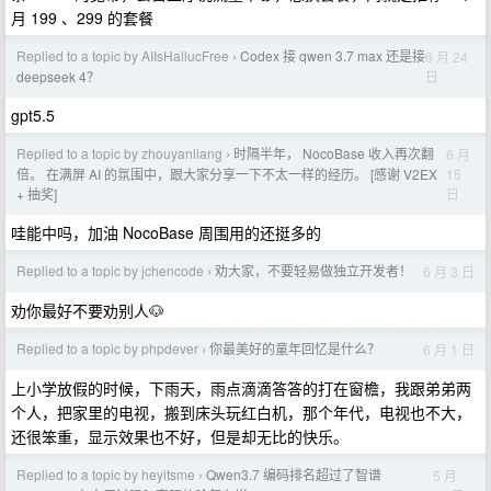
月 199 、299 的套餐
Replied to a topic by AIIsHallucFree
Codex 接 qwen 3.7 max 还是接
6 月 24
›
日
deepseek 4？
gpt5.5
Replied to a topic by zhouyanliang
时隔半年， NocoBase 收入再次翻
6 月
›
15
倍。 在满屏 AI 的氛围中，跟大家分享一下不太一样的经历。 [感谢 V2EX
日
+ 抽奖]
哇能中吗，加油 NocoBase 周围用的还挺多的
Replied to a topic by jchencode
劝大家，不要轻易做独立开发者！
6 月 3 日
›
劝你最好不要劝别人🐶
Replied to a topic by phpdever
你最美好的童年回忆是什么？
6 月 1 日
›
上小学放假的时候，下雨天，雨点滴滴答答的打在窗檐，我跟弟弟两
个人，把家里的电视，搬到床头玩红白机，那个年代，电视也不大，
还很笨重，显示效果也不好，但是却无比的快乐。
Replied to a topic by heyitsme
Qwen3.7 编码排名超过了智谱
5 月
›