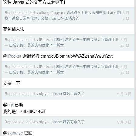
这种 Jarvis 式的交互方式太爽了！
Replied to a topic by allengu2pgyer
语音输入工具大家都在用什么？想
6 月
›
3 日
找个适合日常写代码、文档 以及 日常回消息的
豆包输入法
Replied to a topic by iPocket
[送码] 维护了快一年的会员订阅管理工具
5 月
›
27 日
— 口袋订阅，最近大幅优化了一版本
@
iPocket
谢谢老板 cmh5c3Blbm4ubWVAZ21haWwuY29t
Replied to a topic by iPocket
[送码] 维护了快一年的会员订阅管理工具
5 月
›
27 日
— 口袋订阅，最近大幅优化了一版本
支持一下
Replied to a topic by siyiye
dnshe 域名可永久了
5 月 3 日
›
@
sgr
已助
我的是：73L66Q44GT
Replied to a topic by siyiye
dnshe 域名可永久了
5 月 3 日
›
@
signalyc
已回