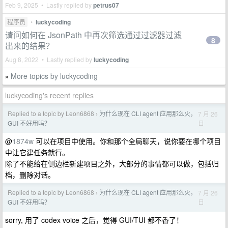
Feb 9, 2025 • Lastly replied by
petrus07
程序员
•
luckycoding
请问如何在 JsonPath 中再次筛选通过过滤器过滤
8
出来的结果？
Aug 8, 2022 • Lastly replied by
luckycoding
More topics by luckycoding
»
luckycoding's recent replies
Replied to a topic by Leon6868
为什么现在 CLI agent 应用那么火，
7 月 26
›
日
GUI 不好用吗？
@
1874w
可以在项目中使用。你和那个全局聊天，说你要在哪个项目
中让它建任务就行。
除了不能给在侧边栏新建项目之外，大部分的事情都可以做，包括归
档，删除对话。
Replied to a topic by Leon6868
为什么现在 CLI agent 应用那么火，
7 月 26
›
日
GUI 不好用吗？
sorry, 用了 codex voice 之后，觉得 GUI/TUI 都不香了！