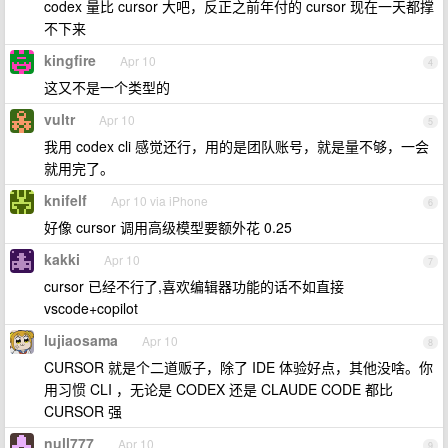
codex 量比 cursor 大吧，反正之前年付的 cursor 现在一天都撑
不下来
kingfire
Apr 10
4
这又不是一个类型的
vultr
Apr 10
5
我用 codex cli 感觉还行，用的是团队账号，就是量不够，一会
就用完了。
knifelf
Apr 10 via iPhone
6
好像 cursor 调用高级模型要额外花 0.25
kakki
Apr 10
7
cursor 已经不行了,喜欢编辑器功能的话不如直接
vscode+copilot
lujiaosama
Apr 10
8
CURSOR 就是个二道贩子，除了 IDE 体验好点，其他没啥。你
用习惯 CLI ，无论是 CODEX 还是 CLAUDE CODE 都比
CURSOR 强
null777
Apr 10
9