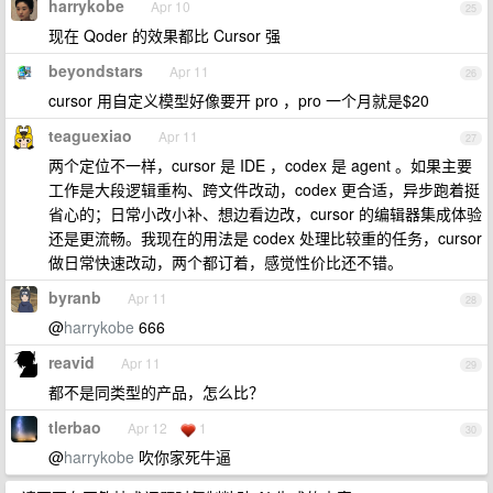
harrykobe
Apr 10
25
现在 Qoder 的效果都比 Cursor 强
beyondstars
Apr 11
26
cursor 用自定义模型好像要开 pro ，pro 一个月就是$20
teaguexiao
Apr 11
27
两个定位不一样，cursor 是 IDE ，codex 是 agent 。如果主要
工作是大段逻辑重构、跨文件改动，codex 更合适，异步跑着挺
省心的；日常小改小补、想边看边改，cursor 的编辑器集成体验
还是更流畅。我现在的用法是 codex 处理比较重的任务，cursor
做日常快速改动，两个都订着，感觉性价比还不错。
byranb
Apr 11
28
@
harrykobe
666
reavid
Apr 11
29
都不是同类型的产品，怎么比？
tlerbao
Apr 12
1
30
@
harrykobe
吹你家死牛逼