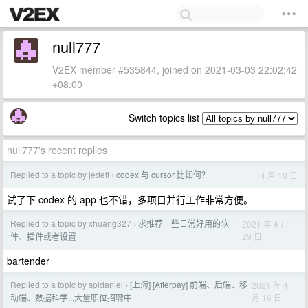
null777
V2EX member #535844, joined on 2021-03-03 22:02:42
+08:00
Switch topics list
null777's recent replies
Replied to a topic by jedeft
codex 与 cursor 比如何？
4 月 10 日
›
试了下 codex 的 app 也不错，多项目并行工作非常方便。
Replied to a topic by xhuang327
求推荐一些日常好用的软
2021 年 4 月
›
29 日
件、插件或者设置
bartender
Replied to a topic by spldaniel
[上海] [Afterpay] 前端、后端、移
2021 年 4
›
月 16 日
动端、数据科学...大量职位招聘中