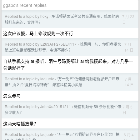
ggabc's recent replies
Replied to a topic by hoky
承诺报销面试者公共交通费用，结果他跨
7 月 23
›
日
城打车来的，合理吗？
这次应该报，马上修改规则一次不行
Replied to a topic by E263AFF275EE4117
就想问一句，你们老婆也
7 月
›
14 日
是上班电话是都默认静音，电话不接么？
自从手机支持 ai 接听，陌生号码我都让 ai 给我接起来，对方几乎一
句话就挂了
Replied to a topic by laojuelv
“万一免五”低佣低两融老倔驴开户巨靠
7 月
›
14 日
谱！抽 2 台“夏日清凉神奇”—酷态科精美小风扇
怎么参与
Replied to a topic by JohnXu20151211
微信视频号 59 条原创能带来
7 月 5
›
日
多少收入？
这两天啥播放量？
Replied to a topic by laojuelv
“万一免五”老倔驴证券开户巨靠谱！抽
6 月 4
›