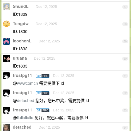
ShundL
Dec 12, 2025
57
ID:1829
Tengdw
Dec 12, 2025
58
ID:1830
leochenL
Dec 12, 2025
59
ID:1832
uruana
Dec 12, 2025
60
ID:1833
frostpg11
Dec 12, 2025
OP
PRO
61
@
wwwcomcn
需要提供下 id
frostpg11
Dec 12, 2025
OP
PRO
62
@
detached
您好，您已中奖，需要提供 id
frostpg11
Dec 12, 2025
OP
PRO
63
@
liuliuliuliu
您好，您已中奖，需要提供 id
detached
Dec 12, 2025
64