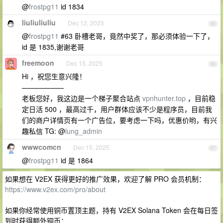
@
frostpg11
id 1834
liuliuliuliu
Dec 12, 2025
65
@
frostpg11
#63 卧槽老哥，竟然中奖了，那必须体验一下了，
id 是 1835,谢谢老哥
freemoon
Dec 15, 2025
66
Hi ，祝您生意兴隆！
——————
老板您好，我这边是一个梯子聚合站点
vpnhunter.top
，目前稳
定日活 500 ，最高过千，用户群体应该不少是程序员，目前我
们的商户详情页有一个广告位，要考虑一下吗，优惠价哟，有兴
趣私信 TG: @
lung_admin
wwwcomcn
Dec 15, 2025
67
@
frostpg11
id 是 1864
如果想在 V2EX 获得更好的推广效果，欢迎了解 PRO 会员机制：
https://www.v2ex.com/pro/about
如果你经常使用铜币置顶主题，持有 V2EX Solana Token 会在每日签
到时获得额外铜币：