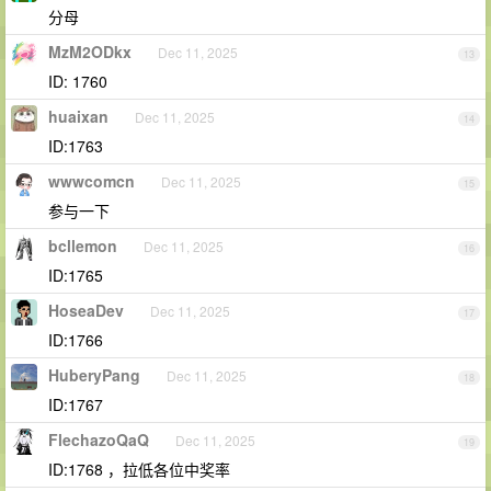
分母
MzM2ODkx
Dec 11, 2025
13
ID: 1760
huaixan
Dec 11, 2025
14
ID:1763
wwwcomcn
Dec 11, 2025
15
参与一下
bcllemon
Dec 11, 2025
16
ID:1765
HoseaDev
Dec 11, 2025
17
ID:1766
HuberyPang
Dec 11, 2025
18
ID:1767
FlechazoQaQ
Dec 11, 2025
19
ID:1768 ，拉低各位中奖率