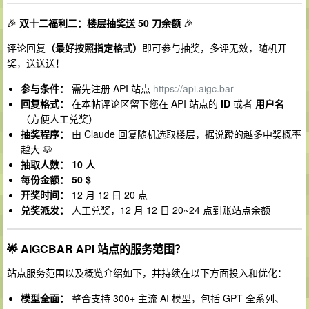
🎉
双十二福利二：楼层抽奖送 50 刀余额
🎉
评论回复
（最好按照指定格式）
即可参与抽奖，多评无效，随机开
奖，送送送！
参与条件：
需先注册 API 站点
https://api.aigc.bar
回复格式：
在本帖评论区留下您在 API 站点的
ID
或者
用户名
（方便人工兑奖）
抽奖程序：
由 Claude 回复随机选取楼层，据说蹬的越多中奖概率
越大 🐶
抽取人数：
10 人
每份金额：
50 $
开奖时间：
12 月 12 日 20 点
兑奖派发：
人工兑奖，12 月 12 日 20~24 点到账站点余额
🌟 AIGCBAR API 站点的服务范围？
站点服务范围以及概览介绍如下，并持续在以下方面投入和优化：
模型全面：
整合支持 300+ 主流 AI 模型，包括 GPT 全系列、