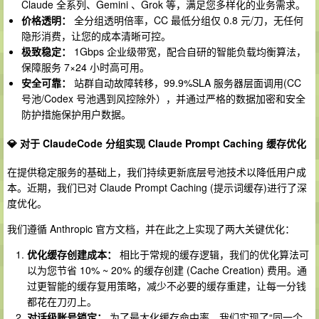
Claude 全系列、Gemini 、Grok 等，满足您多样化的业务需求。
价格透明：
全分组透明倍率，CC 最低分组仅 0.8 元/刀，无任何
隐形消费，让您的成本清晰可控。
极致稳定：
1Gbps 企业级带宽，配合自研的智能负载均衡算法，
保障服务 7×24 小时高可用。
安全可靠：
站群自动故障转移，99.9%SLA 服务器层面调用(CC
号池/Codex 号池遇到风控除外），并通过严格的数据加密和安全
防护措施保护用户数据。
💎 对于 ClaudeCode 分组实现 Claude Prompt Caching 缓存优化
在提供稳定服务的基础上，我们持续更新底层号池技术以降低用户成
本。近期，我们已对 Claude Prompt Caching (提示词缓存)进行了深
度优化。
我们遵循 Anthropic 官方文档，并在此之上实现了两大关键优化：
优化缓存创建成本：
相比于常规的缓存逻辑，我们的优化算法可
以为您节省 10% ~ 20% 的缓存创建 (Cache Creation) 费用。通
过更智能的缓存复用策略，减少不必要的缓存重建，让每一分钱
都花在刀刃上。
对话级账号锁定：
为了最大化缓存命中率，我们实现了“同一个