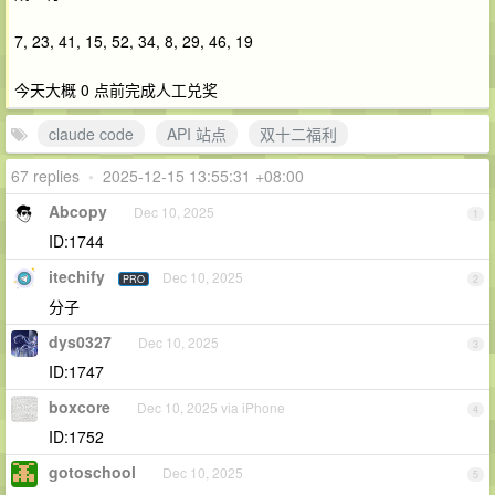
7, 23, 41, 15, 52, 34, 8, 29, 46, 19
今天大概 0 点前完成人工兑奖
claude code
API 站点
双十二福利
67 replies
•
2025-12-15 13:55:31 +08:00
Abcopy
Dec 10, 2025
1
ID:1744
itechify
Dec 10, 2025
PRO
2
分子
dys0327
Dec 10, 2025
3
ID:1747
boxcore
Dec 10, 2025 via iPhone
4
ID:1752
gotoschool
Dec 10, 2025
5