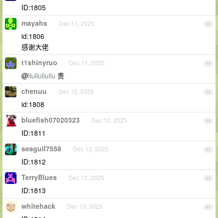
ID:1805
mayahs
Dec 11, 2025
43
id:1806
感谢大佬
t1shinyruo
Dec 11, 2025
44
@
liuliuliuliu
贵
chenuu
Dec 12, 2025
45
id:1808
bluefish07020323
Dec 12, 2025
46
ID:1811
seagull7558
Dec 12, 2025
47
ID:1812
TerryBlues
Dec 12, 2025
48
ID:1813
whitehack
Dec 12, 2025
49