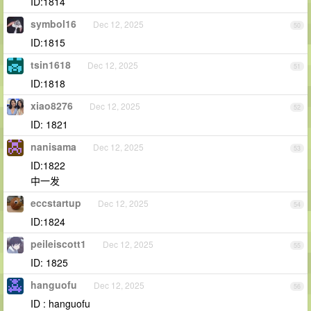
ID:1814
symbol16
Dec 12, 2025
50
ID:1815
tsin1618
Dec 12, 2025
51
ID:1818
xiao8276
Dec 12, 2025
52
ID: 1821
nanisama
Dec 12, 2025
53
ID:1822
中一发
eccstartup
Dec 12, 2025
54
ID:1824
peileiscott1
Dec 12, 2025
55
ID: 1825
hanguofu
Dec 12, 2025
56
ID : hanguofu