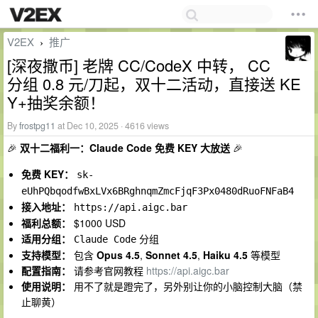
V2EX
推广
›
[深夜撒币] 老牌 CC/CodeX 中转， CC
分组 0.8 元/刀起，双十二活动，直接送 KE
Y+抽奖余额！
By
frostpg11
at Dec 10, 2025 · 4616 views
🎉
双十二福利一：Claude Code 免费 KEY 大放送
🎉
免费 KEY：
sk-
eUhPQbqodfwBxLVx6BRghnqmZmcFjqF3Px0480dRuoFNFaB4
接入地址：
https://api.aigc.bar
福利总额：
$1000 USD
适用分组：
分组
Claude Code
支持模型：
包含
Opus 4.5
,
Sonnet 4.5
,
Haiku 4.5
等模型
配置指南：
请参考官网教程
https://api.aigc.bar
使用说明：
用不了就是蹬完了，另外别让你的小脑控制大脑（禁
止聊黄）