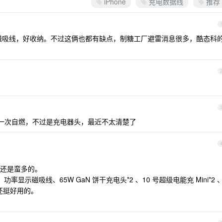
iPhone
充电数据线
推荐
磁吸线，好收纳。不过这俩也都有缺点，制糖工厂避雷消息很多，酷态科
一次自燃，不过是充电器头，最近不太清楚了
还是蛮多的。
率显示磁吸线、65W GaN 饼干充电头*2 、10 号超级电能充 Mini*2 
还挺好用的。