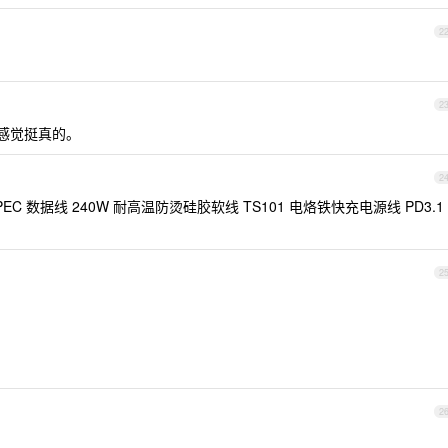
2
2
，感觉挺真的。
2
 数据线 240W 耐高温防烫硅胶软线 TS101 电烙铁快充电源线 PD3.1
2
2
。