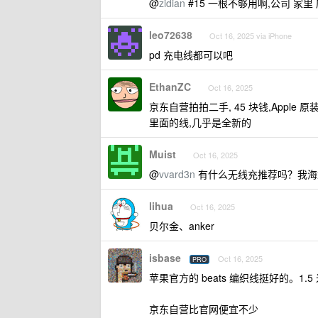
@
zidian
#15 一根不够用啊,公司 家里 床
leo72638
Oct 16, 2025 via iPhone
pd 充电线都可以吧
EthanZC
Oct 16, 2025
京东自营拍拍二手, 45 块钱,Apple
里面的线,几乎是全新的
Muist
Oct 16, 2025
@
vvard3n
有什么无线充推荐吗？我海
lihua
Oct 16, 2025
贝尔金、anker
isbase
Oct 16, 2025
PRO
苹果官方的 beats 编织线挺好的。1.
京东自营比官网便宜不少