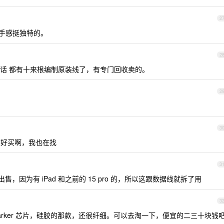
2
电线，手感挺独特的。
2
话 都有十来根编制原装线了，有专门回收卖的。
2
3
国内不好买啊，我也在找
3
售，因为有 iPad 和之前的 15 pro 的，所以这跟数据线就拆了用
3
 eMarker 芯片，硅胶的那款，还很纤细。可以去淘一下，便宜的二三十块钱