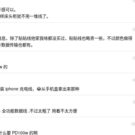
，手感可以。
样床头柜就不用一堆线了。
的消息，除了贴贴线他家我啥都没买过，贴贴线也略贵一些，不过颜色做得
/数据传输也都有。
w 的
iphone 充电线，😂从手机盒拿出来那种
B 4 全功能数据线 ,不过太粗了 用着不太方便
1
什么要 PD100w 的啊