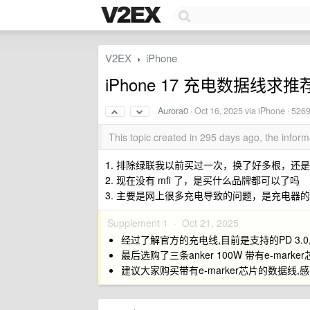
V2EX
iPhone
›
iPhone 17 充电数据线求推
Aurora0
·
Oct 16, 2025
via iPhone · 526
This topic created in 295 days ago, the info
1. 排除绿联我以前买过一次，换了好多根，还
2. 现在没有 mfi 了，是买什么品牌都可以了吗
3. 主要是网上很多充电导致的问题，是充电器
Supplement 1 ·
Oct 21, 2025
经过了解官方的充电线,目前是支持的PD 3.0,带
最后选购了三条anker 100W 带有e-mark
建议大家购买带有e-marker芯片的数据线