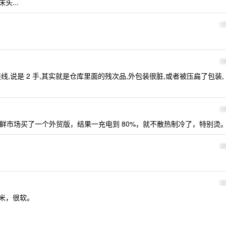
头...
1
1
 原装线,说是 2 手,其实就是仓库里面的残次品,外包装很脏,或者被压扁了包装,
1
鲜市场买了一个外贸版，结果一充电到 80%，就不散热制冷了，特别烫
2
2
5 米，很软。