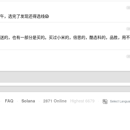
3
午，选完了发现还得选线😱
3
送的，也有一部分是买的。买过小米的，倍思的，酷态科的，品胜，用不
3
·
FAQ
·
Solana
·
2871 Online
Highest 6679
·
Select Langua