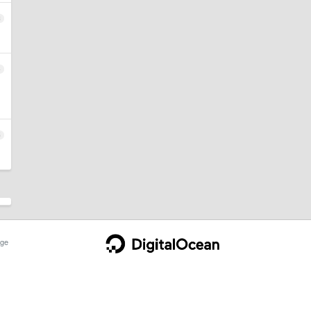
3
4
5
ge