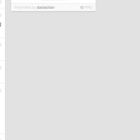
Promoted by
daxiaolian
PRO
1
的
2
3
4
、