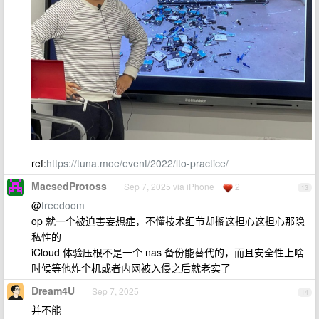
ref:
https://tuna.moe/event/2022/lto-practice/
MacsedProtoss
Sep 7, 2025 via iPhone
2
13
@
freedoom
op 就一个被迫害妄想症，不懂技术细节却搁这担心这担心那隐
私性的
iCloud 体验压根不是一个 nas 备份能替代的，而且安全性上啥
时候等他炸个机或者内网被入侵之后就老实了
Dream4U
Sep 7, 2025
14
并不能