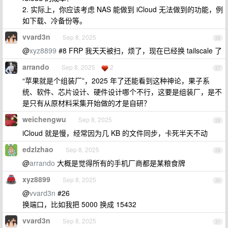
2. 实际上，你应该考虑 NAS 能做到 iCloud 无法做到的功能，例
如下载、冷备份等。
vvard3n
Sep 8, 2025
26
@
xyz8899
#8 FRP 我天天被扫，烦了，现在已经换 tailscale 了
arrando
Sep 8, 2025
2
27
“苹果就是个组装厂”，2025 年了还能看到这种神论，果子系
统、软件、芯片设计、硬件设计哪个不行，这要是组装厂，是不
是只有从原材料采集开始做的才是自研？
weichengwu
Sep 8, 2025
28
iCloud 就是慢，经常因为几 KB 的文件同步，卡死半天不动
edzlzhao
Sep 8, 2025
29
@
arrando
大概是觉得所有的手机厂商都是某粮食牌
xyz8899
Sep 8, 2025
30
@
vvard3n
#26
换端口，比如我把 5000 换成 15432
vvard3n
Sep 8, 2025
31