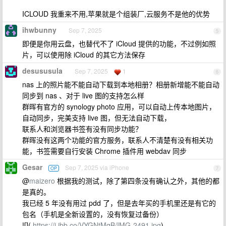
ICLOUD 我重来不用,苹果就是个组装厂,云服务不是他的优势
ihwbunny
Sep 7, 2025
5
即便是你用云盘，也替代不了 iCloud 提供的功能，不过例如照
片，可以使用除 iCloud 的其它方法保存
desususula
Sep 7, 2025
1
6
nas 上的照片能不能自动下载到本地相册？相册新增能不能自动
同步到 nas 、对于 live 图的支持怎么样
群晖有官方的 synology photo 应用，可以自动上传本地图片，
自动同步，完美支持 live 图，但无法自动下载，
联系人和浏览器书签有没有同步功能？
群晖没有这两个功能的官方服务，联系人不清楚有没有相关功
能，书签需要自行安装 Chrome 插件用 webdav 同步
Gesar
Sep 7, 2025 via iPhone
OP
7
@
maizero
根据我的测试，除了第四条没有确认之外，其他的都
是真的。
我已经 5 年没有用过 pdd 了，但是去年买的手机里还是有它的
包名（手机是全新设置的，没有恢复过备份）
![](
https://i.ibb.co/VYGNtMqB/IMG-2491.jpg
)