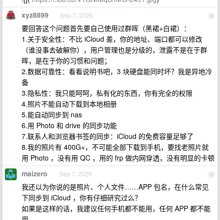
xyz8899
Sep 7, 2025
8
要回答这个问题首先要自己使用过群晖（黑裙+白裙）：
1.关于安全性：不比 iCloud 差，你的地址、端口都可以修改
（谁没事去破解你），用户管理也是分级的，泄露不是在于群
晖，是在于你的习惯和问题；
2.数据可靠性：看看说明书吧，3 块硬盘能同时坏？我是异地冷
备
3.隐私性：我只能呵呵，私有化的东西，你有完全的权限
4.照片不能自动下载到本地相册
5.能自动同步到 nas
6.用 Photo 和 drive 的同步功能
7.联系人和浏览器书签的同步：iCloud 的免费容量足够了
8.我的照片有 400G+，不可能全部下载到手机，要找老照片就
用 Photo ，没有用 QC ，用的 frp 做内网穿透，没有明显的卡顿
maizero
Sep 7, 2025
9
我还以为你说的是照片、个人文件……APP 包名，在什么常见
下同步到 iCloud ，你有仔细研究过么？
如果是这样的话，我建议任何手机都不能用，任何 APP 都不能
用。