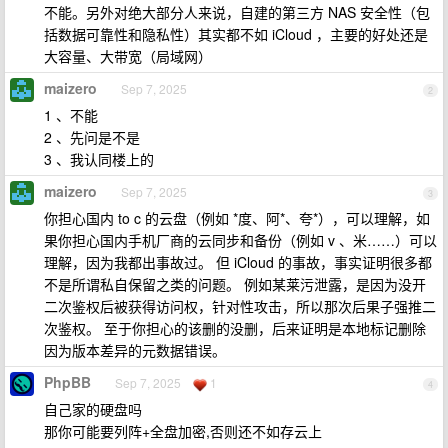
不能。另外对绝大部分人来说，自建的第三方 NAS 安全性（包
括数据可靠性和隐私性）其实都不如 iCloud ，主要的好处还是
大容量、大带宽（局域网）
maizero
Sep 7, 2025
2
1 、不能
2 、先问是不是
3 、我认同楼上的
maizero
Sep 7, 2025
3
你担心国内 to c 的云盘（例如 *度、阿*、夸*），可以理解，如
果你担心国内手机厂商的云同步和备份（例如 v 、米……）可以
理解，因为我都出事故过。 但 iCloud 的事故，事实证明很多都
不是所谓私自保留之类的问题。 例如某莱污泄露，是因为没开
二次鉴权后被获得访问权，针对性攻击，所以那次后果子强推二
次鉴权。 至于你担心的该删的没删，后来证明是本地标记删除
因为版本差异的元数据错误。
PhpBB
Sep 7, 2025
1
4
自己家的硬盘吗
那你可能要列阵+全盘加密,否则还不如存云上