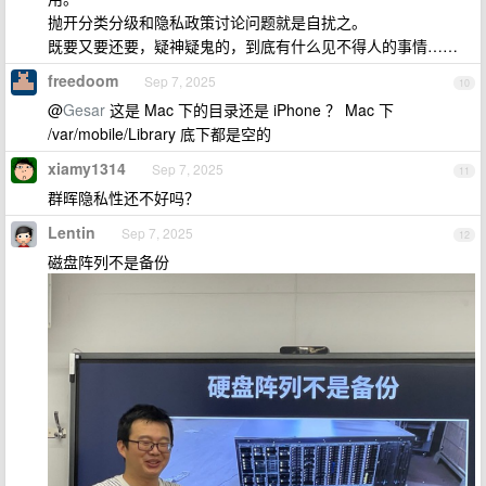
抛开分类分级和隐私政策讨论问题就是自扰之。
既要又要还要，疑神疑鬼的，到底有什么见不得人的事情……
freedoom
Sep 7, 2025
10
@
Gesar
这是 Mac 下的目录还是 iPhone ？ Mac 下
/var/mobile/Library 底下都是空的
xiamy1314
Sep 7, 2025
11
群晖隐私性还不好吗？
Lentin
Sep 7, 2025
12
磁盘阵列不是备份